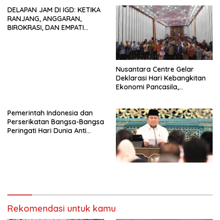
dan Tidak Dikooptasi oleh
DELAPAN JAM DI IGD: KETIKA
Siapapun
RANJANG, ANGGARAN,
BIROKRASI, DAN EMPATI
SAMA-SAMA MENIPIS
Nusantara Centre Gelar
Deklarasi Hari Kebangkitan
Ekonomi Pancasila,
Peluncuran Buku Soemitro
Djojohadikusumo Anti
Pemerintah Indonesia dan
Penjajahan (Pergolakan
Perserikatan Bangsa-Bangsa
Ekonomi Politik Indonesia) &
Peringati Hari Dunia Anti
Simposium Nasional “Urgensi
Perdagangan Orang 2026
Undang-Undang
dengan Komitmen Baru
Perekonomian Nasional dan
untuk Memberantas
Kesejahteraan Sosial dalam
Perdagangan Orang di Era
Menata Bangsa Menuju
Digital
Indonesia Emas 2045”,
Rekomendasi untuk kamu