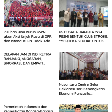
Puluhan Ribu Buruh KSPN
RS HUSADA JAKARTA 1924
akan Aksi Unjuk Rasa di DPR
RESMI BENTUK CLUB STROKE:
dan Istana: KSPN Tidak Ada
“MERDEKA STROKE UNTUK
Tendensi Kepentingan Politik
HIDUP LEBIH BERMAKNA”
dan Tidak Dikooptasi oleh
DELAPAN JAM DI IGD: KETIKA
Siapapun
RANJANG, ANGGARAN,
BIROKRASI, DAN EMPATI
SAMA-SAMA MENIPIS
Nusantara Centre Gelar
Deklarasi Hari Kebangkitan
Ekonomi Pancasila,
Peluncuran Buku Soemitro
Djojohadikusumo Anti
Pemerintah Indonesia dan
Penjajahan (Pergolakan
Perserikatan Bangsa-Bangsa
Ekonomi Politik Indonesia) &