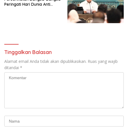
Peringati Hari Dunia Anti
Simposium Nasional “Urgensi
Perdagangan Orang 2026
Undang-Undang
dengan Komitmen Baru
Perekonomian Nasional dan
untuk Memberantas
Kesejahteraan Sosial dalam
Perdagangan Orang di Era
Menata Bangsa Menuju
Digital
Indonesia Emas 2045”,
Tinggalkan Balasan
Alamat email Anda tidak akan dipublikasikan.
Ruas yang wajib
ditandai
*