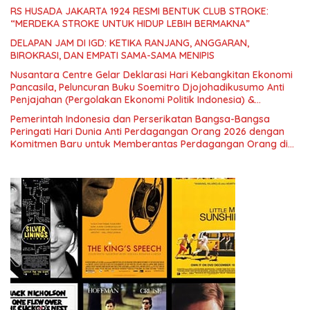
RS HUSADA JAKARTA 1924 RESMI BENTUK CLUB STROKE:
“MERDEKA STROKE UNTUK HIDUP LEBIH BERMAKNA”
DELAPAN JAM DI IGD: KETIKA RANJANG, ANGGARAN,
BIROKRASI, DAN EMPATI SAMA-SAMA MENIPIS
Nusantara Centre Gelar Deklarasi Hari Kebangkitan Ekonomi
Pancasila, Peluncuran Buku Soemitro Djojohadikusumo Anti
Penjajahan (Pergolakan Ekonomi Politik Indonesia) &
Simposium Nasional “Urgensi Undang-Undang Perekonomian
Pemerintah Indonesia dan Perserikatan Bangsa-Bangsa
Nasional dan Kesejahteraan Sosial dalam Menata Bangsa
Peringati Hari Dunia Anti Perdagangan Orang 2026 dengan
Menuju Indonesia Emas 2045”,
Komitmen Baru untuk Memberantas Perdagangan Orang di
Era Digital