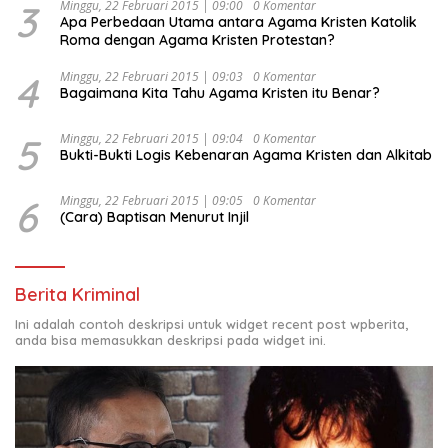
3
Minggu, 22 Februari 2015 | 09:00
0 Komentar
Apa Perbedaan Utama antara Agama Kristen Katolik
Roma dengan Agama Kristen Protestan?
4
Minggu, 22 Februari 2015 | 09:03
0 Komentar
Bagaimana Kita Tahu Agama Kristen itu Benar?
5
Minggu, 22 Februari 2015 | 09:04
0 Komentar
Bukti-Bukti Logis Kebenaran Agama Kristen dan Alkitab
6
Minggu, 22 Februari 2015 | 09:05
0 Komentar
(Cara) Baptisan Menurut Injil
Berita Kriminal
Ini adalah contoh deskripsi untuk widget recent post wpberita,
anda bisa memasukkan deskripsi pada widget ini.