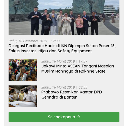
Rabu, 10 Desember 2025 | 17:33
Delegasi Rectitude Hadir di IKN Dipimpin Sultan Paser 18,
Fokus Investasi Hijau dan Safety Equipment
Sabtu, 16 Maret 2019 | 17:57
Jokowi Minta ASEAN Tangani Masalah
Muslim Rohingya di Rakhine State
Sabtu, 16 Maret 2019 | 08:55
Prabowo Resmikan Kantor DPD
Gerindra di Banten
Selengkapnya