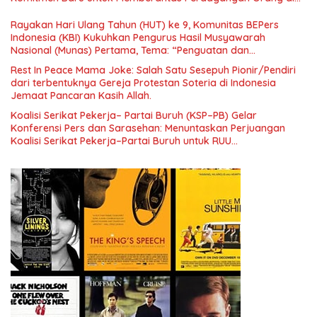
Era Digital
Rayakan Hari Ulang Tahun (HUT) ke 9, Komunitas BEPers
Indonesia (KBI) Kukuhkan Pengurus Hasil Musyawarah
Nasional (Munas) Pertama, Tema: “Penguatan dan
Pengembangan Organisasi KBI yang Berbasis Riset di seluruh
Rest In Peace Mama Joke: Salah Satu Sesepuh Pionir/Pendiri
Indonesia dan Mancanegara”.
dari terbentuknya Gereja Protestan Soteria di Indonesia
Jemaat Pancaran Kasih Allah.
Koalisi Serikat Pekerja– Partai Buruh (KSP–PB) Gelar
Konferensi Pers dan Sarasehan: Menuntaskan Perjuangan
Koalisi Serikat Pekerja–Partai Buruh untuk RUU
Ketenagakerjaan Baru.