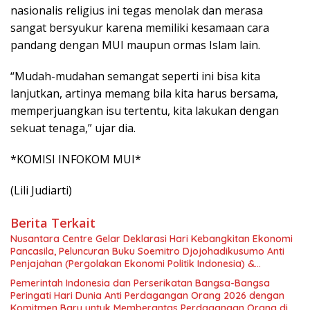
nasionalis religius ini tegas menolak dan merasa
sangat bersyukur karena memiliki kesamaan cara
pandang dengan MUI maupun ormas Islam lain.
“Mudah-mudahan semangat seperti ini bisa kita
lanjutkan, artinya memang bila kita harus bersama,
memperjuangkan isu tertentu, kita lakukan dengan
sekuat tenaga,” ujar dia.
*KOMISI INFOKOM MUI*
(Lili Judiarti)
Berita Terkait
Nusantara Centre Gelar Deklarasi Hari Kebangkitan Ekonomi
Pancasila, Peluncuran Buku Soemitro Djojohadikusumo Anti
Penjajahan (Pergolakan Ekonomi Politik Indonesia) &
Simposium Nasional “Urgensi Undang-Undang Perekonomian
Pemerintah Indonesia dan Perserikatan Bangsa-Bangsa
Nasional dan Kesejahteraan Sosial dalam Menata Bangsa
Peringati Hari Dunia Anti Perdagangan Orang 2026 dengan
Menuju Indonesia Emas 2045”,
Komitmen Baru untuk Memberantas Perdagangan Orang di