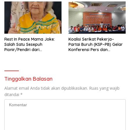
Tema: “Penguatan dan
Pengembangan Organisasi
KBI yang Berbasis Riset di
seluruh Indonesia dan
Mancanegara”.
Rest In Peace Mama Joke:
Koalisi Serikat Pekerja–
Salah Satu Sesepuh
Partai Buruh (KSP–PB) Gelar
Pionir/Pendiri dari
Konferensi Pers dan
terbentuknya Gereja
Sarasehan: Menuntaskan
Protestan Soteria di
Perjuangan Koalisi Serikat
Indonesia Jemaat Pancaran
Pekerja–Partai Buruh untuk
Kasih Allah.
RUU Ketenagakerjaan Baru.
Tinggalkan Balasan
Alamat email Anda tidak akan dipublikasikan.
Ruas yang wajib
ditandai
*