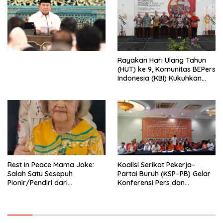
Penjajahan (Pergolakan
Ekonomi Politik Indonesia) &
Simposium Nasional “Urgensi
Undang-Undang
Perekonomian Nasional dan
Kesejahteraan Sosial dalam
Menata Bangsa Menuju
Rayakan Hari Ulang Tahun
Indonesia Emas 2045”,
(HUT) ke 9, Komunitas BEPers
Indonesia (KBI) Kukuhkan
Pengurus Hasil Musyawarah
Nasional (Munas) Pertama,
Tema: “Penguatan dan
Pengembangan Organisasi
KBI yang Berbasis Riset di
seluruh Indonesia dan
Mancanegara”.
Rest In Peace Mama Joke:
Koalisi Serikat Pekerja–
Salah Satu Sesepuh
Partai Buruh (KSP–PB) Gelar
Pionir/Pendiri dari
Konferensi Pers dan
terbentuknya Gereja
Sarasehan: Menuntaskan
Protestan Soteria di
Perjuangan Koalisi Serikat
Indonesia Jemaat Pancaran
Pekerja–Partai Buruh untuk
Kasih Allah.
RUU Ketenagakerjaan Baru.