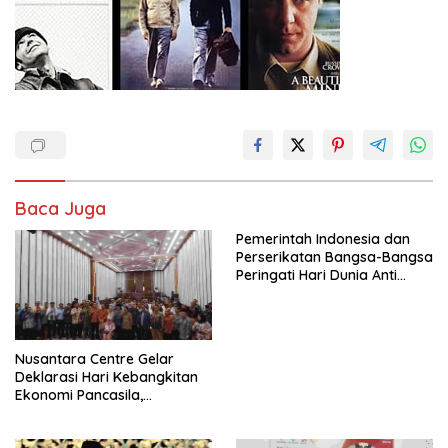
Baca Juga
Pemerintah Indonesia dan
Perserikatan Bangsa-Bangsa
Peringati Hari Dunia Anti
Perdagangan Orang 2026
dengan Komitmen Baru
untuk Memberantas
Perdagangan Orang di Era
Nusantara Centre Gelar
Digital
Deklarasi Hari Kebangkitan
Ekonomi Pancasila,
Peluncuran Buku Soemitro
Djojohadikusumo Anti