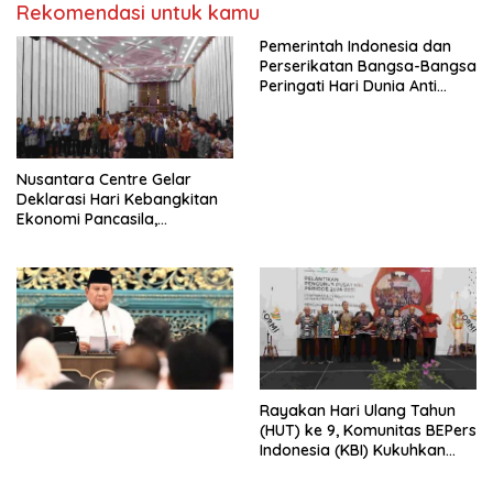
Rekomendasi untuk kamu
Pemerintah Indonesia dan
Perserikatan Bangsa-Bangsa
Peringati Hari Dunia Anti
Perdagangan Orang 2026
dengan Komitmen Baru
untuk Memberantas
Perdagangan Orang di Era
Nusantara Centre Gelar
Digital
Deklarasi Hari Kebangkitan
Ekonomi Pancasila,
Peluncuran Buku Soemitro
Djojohadikusumo Anti
Penjajahan (Pergolakan
Ekonomi Politik Indonesia) &
Simposium Nasional “Urgensi
Undang-Undang
Perekonomian Nasional dan
Kesejahteraan Sosial dalam
Menata Bangsa Menuju
Rayakan Hari Ulang Tahun
Indonesia Emas 2045”,
(HUT) ke 9, Komunitas BEPers
Indonesia (KBI) Kukuhkan
Pengurus Hasil Musyawarah
Nasional (Munas) Pertama,