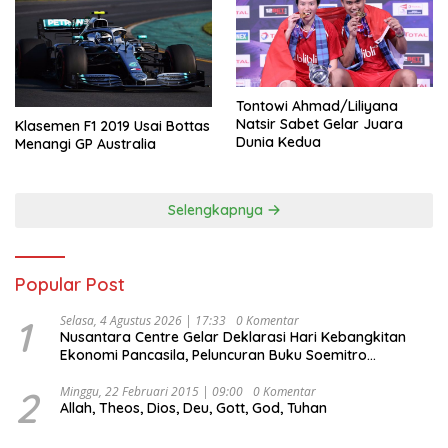
Tontowi Ahmad/Liliyana
Natsir Sabet Gelar Juara
Klasemen F1 2019 Usai Bottas
Dunia Kedua
Menangi GP Australia
Selengkapnya
Popular Post
1
Selasa, 4 Agustus 2026 | 17:33
0 Komentar
Nusantara Centre Gelar Deklarasi Hari Kebangkitan
Ekonomi Pancasila, Peluncuran Buku Soemitro
Djojohadikusumo Anti Penjajahan (Pergolakan
Ekonomi Politik Indonesia) & Simposium Nasional
2
Minggu, 22 Februari 2015 | 09:00
0 Komentar
Allah, Theos, Dios, Deu, Gott, God, Tuhan
“Urgensi Undang-Undang Perekonomian Nasional dan
Kesejahteraan Sosial dalam Menata Bangsa Menuju
Indonesia Emas 2045”,