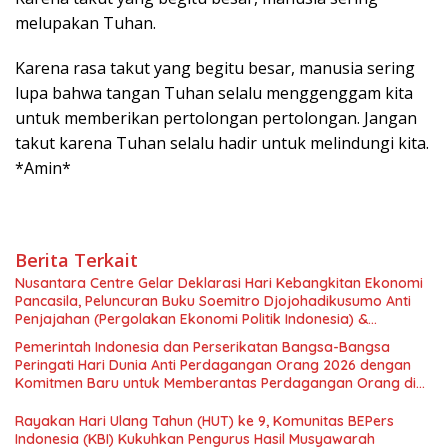
melupakan Tuhan.
Karena rasa takut yang begitu besar, manusia sering
lupa bahwa tangan Tuhan selalu menggenggam kita
untuk memberikan pertolongan pertolongan. Jangan
takut karena Tuhan selalu hadir untuk melindungi kita.
*Amin*
Berita Terkait
Nusantara Centre Gelar Deklarasi Hari Kebangkitan Ekonomi
Pancasila, Peluncuran Buku Soemitro Djojohadikusumo Anti
Penjajahan (Pergolakan Ekonomi Politik Indonesia) &
Simposium Nasional “Urgensi Undang-Undang Perekonomian
Pemerintah Indonesia dan Perserikatan Bangsa-Bangsa
Nasional dan Kesejahteraan Sosial dalam Menata Bangsa
Peringati Hari Dunia Anti Perdagangan Orang 2026 dengan
Menuju Indonesia Emas 2045”,
Komitmen Baru untuk Memberantas Perdagangan Orang di
Era Digital
Rayakan Hari Ulang Tahun (HUT) ke 9, Komunitas BEPers
Indonesia (KBI) Kukuhkan Pengurus Hasil Musyawarah