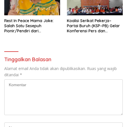
seluruh Indonesia dan
Mancanegara”.
Rest In Peace Mama Joke:
Koalisi Serikat Pekerja–
Salah Satu Sesepuh
Partai Buruh (KSP–PB) Gelar
Pionir/Pendiri dari
Konferensi Pers dan
terbentuknya Gereja
Sarasehan: Menuntaskan
Protestan Soteria di
Perjuangan Koalisi Serikat
Indonesia Jemaat Pancaran
Pekerja–Partai Buruh untuk
Kasih Allah.
RUU Ketenagakerjaan Baru.
Tinggalkan Balasan
Alamat email Anda tidak akan dipublikasikan.
Ruas yang wajib
ditandai
*