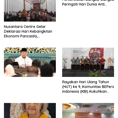
Peringati Hari Dunia Anti
Perdagangan Orang 2026
dengan Komitmen Baru
untuk Memberantas
Perdagangan Orang di Era
Nusantara Centre Gelar
Digital
Deklarasi Hari Kebangkitan
Ekonomi Pancasila,
Peluncuran Buku Soemitro
Djojohadikusumo Anti
Penjajahan (Pergolakan
Ekonomi Politik Indonesia) &
Simposium Nasional “Urgensi
Undang-Undang
Perekonomian Nasional dan
Kesejahteraan Sosial dalam
Menata Bangsa Menuju
Rayakan Hari Ulang Tahun
Indonesia Emas 2045”,
(HUT) ke 9, Komunitas BEPers
Indonesia (KBI) Kukuhkan
Pengurus Hasil Musyawarah
Nasional (Munas) Pertama,
Tema: “Penguatan dan
Pengembangan Organisasi
KBI yang Berbasis Riset di