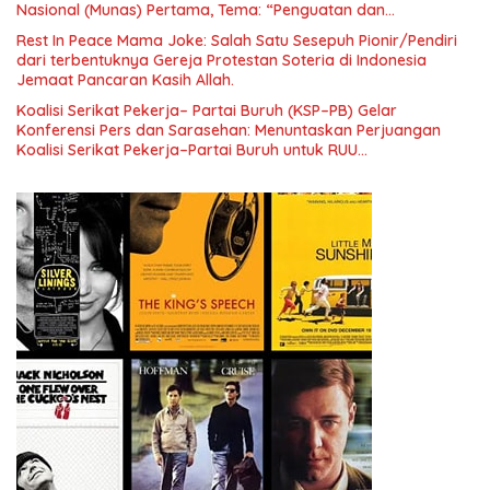
Nasional (Munas) Pertama, Tema: “Penguatan dan
Pengembangan Organisasi KBI yang Berbasis Riset di seluruh
Rest In Peace Mama Joke: Salah Satu Sesepuh Pionir/Pendiri
Indonesia dan Mancanegara”.
dari terbentuknya Gereja Protestan Soteria di Indonesia
Jemaat Pancaran Kasih Allah.
Koalisi Serikat Pekerja– Partai Buruh (KSP–PB) Gelar
Konferensi Pers dan Sarasehan: Menuntaskan Perjuangan
Koalisi Serikat Pekerja–Partai Buruh untuk RUU
Ketenagakerjaan Baru.