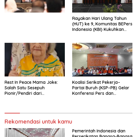
Perekonomian Nasional dan
Kesejahteraan Sosial dalam
Menata Bangsa Menuju
Rayakan Hari Ulang Tahun
Indonesia Emas 2045”,
(HUT) ke 9, Komunitas BEPers
Indonesia (KBI) Kukuhkan
Pengurus Hasil Musyawarah
Nasional (Munas) Pertama,
Tema: “Penguatan dan
Pengembangan Organisasi
KBI yang Berbasis Riset di
seluruh Indonesia dan
Mancanegara”.
Rest In Peace Mama Joke:
Koalisi Serikat Pekerja–
Salah Satu Sesepuh
Partai Buruh (KSP–PB) Gelar
Pionir/Pendiri dari
Konferensi Pers dan
terbentuknya Gereja
Sarasehan: Menuntaskan
Protestan Soteria di
Perjuangan Koalisi Serikat
Indonesia Jemaat Pancaran
Pekerja–Partai Buruh untuk
Kasih Allah.
RUU Ketenagakerjaan Baru.
Rekomendasi untuk kamu
Pemerintah Indonesia dan
Perserikatan Bangsa-Bangsa