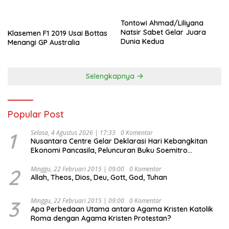
Tontowi Ahmad/Liliyana
Natsir Sabet Gelar Juara
Klasemen F1 2019 Usai Bottas
Dunia Kedua
Menangi GP Australia
Selengkapnya
Popular Post
1
Selasa, 4 Agustus 2026 | 17:33
0 Komentar
Nusantara Centre Gelar Deklarasi Hari Kebangkitan
Ekonomi Pancasila, Peluncuran Buku Soemitro
Djojohadikusumo Anti Penjajahan (Pergolakan
Ekonomi Politik Indonesia) & Simposium Nasional
2
Minggu, 22 Februari 2015 | 09:00
0 Komentar
Allah, Theos, Dios, Deu, Gott, God, Tuhan
“Urgensi Undang-Undang Perekonomian Nasional dan
Kesejahteraan Sosial dalam Menata Bangsa Menuju
Indonesia Emas 2045”,
3
Minggu, 22 Februari 2015 | 09:00
0 Komentar
Apa Perbedaan Utama antara Agama Kristen Katolik
Roma dengan Agama Kristen Protestan?