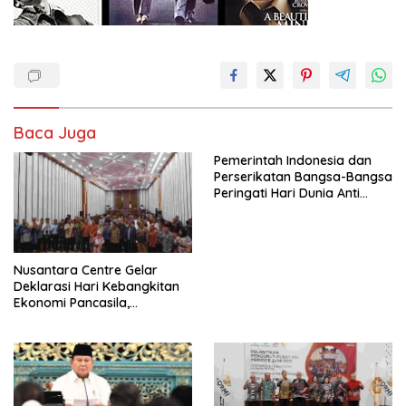
Baca Juga
Pemerintah Indonesia dan
Perserikatan Bangsa-Bangsa
Peringati Hari Dunia Anti
Perdagangan Orang 2026
dengan Komitmen Baru
untuk Memberantas
Perdagangan Orang di Era
Nusantara Centre Gelar
Digital
Deklarasi Hari Kebangkitan
Ekonomi Pancasila,
Peluncuran Buku Soemitro
Djojohadikusumo Anti
Penjajahan (Pergolakan
Ekonomi Politik Indonesia) &
Simposium Nasional “Urgensi
Undang-Undang