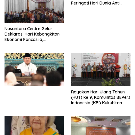
Peringati Hari Dunia Anti
Perdagangan Orang 2026
dengan Komitmen Baru
untuk Memberantas
Perdagangan Orang di Era
Nusantara Centre Gelar
Digital
Deklarasi Hari Kebangkitan
Ekonomi Pancasila,
Peluncuran Buku Soemitro
Djojohadikusumo Anti
Penjajahan (Pergolakan
Ekonomi Politik Indonesia) &
Simposium Nasional “Urgensi
Undang-Undang
Perekonomian Nasional dan
Kesejahteraan Sosial dalam
Menata Bangsa Menuju
Rayakan Hari Ulang Tahun
Indonesia Emas 2045”,
(HUT) ke 9, Komunitas BEPers
Indonesia (KBI) Kukuhkan
Pengurus Hasil Musyawarah
Nasional (Munas) Pertama,
Tema: “Penguatan dan
Pengembangan Organisasi
KBI yang Berbasis Riset di