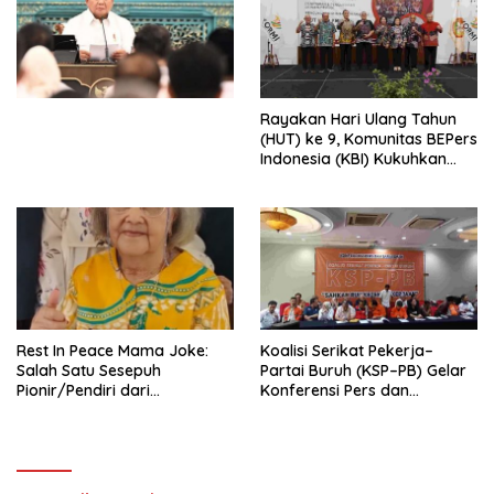
Ekonomi Politik Indonesia) &
Simposium Nasional “Urgensi
Undang-Undang
Perekonomian Nasional dan
Kesejahteraan Sosial dalam
Menata Bangsa Menuju
Rayakan Hari Ulang Tahun
Indonesia Emas 2045”,
(HUT) ke 9, Komunitas BEPers
Indonesia (KBI) Kukuhkan
Pengurus Hasil Musyawarah
Nasional (Munas) Pertama,
Tema: “Penguatan dan
Pengembangan Organisasi
KBI yang Berbasis Riset di
seluruh Indonesia dan
Mancanegara”.
Rest In Peace Mama Joke:
Koalisi Serikat Pekerja–
Salah Satu Sesepuh
Partai Buruh (KSP–PB) Gelar
Pionir/Pendiri dari
Konferensi Pers dan
terbentuknya Gereja
Sarasehan: Menuntaskan
Protestan Soteria di
Perjuangan Koalisi Serikat
Indonesia Jemaat Pancaran
Pekerja–Partai Buruh untuk
Kasih Allah.
RUU Ketenagakerjaan Baru.