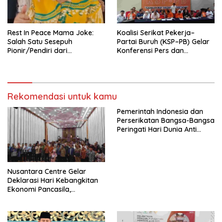
seluruh Indonesia dan
Mancanegara”.
Rest In Peace Mama Joke:
Koalisi Serikat Pekerja–
Salah Satu Sesepuh
Partai Buruh (KSP–PB) Gelar
Pionir/Pendiri dari
Konferensi Pers dan
terbentuknya Gereja
Sarasehan: Menuntaskan
Protestan Soteria di
Perjuangan Koalisi Serikat
Indonesia Jemaat Pancaran
Pekerja–Partai Buruh untuk
Kasih Allah.
RUU Ketenagakerjaan Baru.
Rekomendasi untuk kamu
Pemerintah Indonesia dan
Perserikatan Bangsa-Bangsa
Peringati Hari Dunia Anti
Perdagangan Orang 2026
dengan Komitmen Baru
untuk Memberantas
Perdagangan Orang di Era
Nusantara Centre Gelar
Digital
Deklarasi Hari Kebangkitan
Ekonomi Pancasila,
Peluncuran Buku Soemitro
Djojohadikusumo Anti
Penjajahan (Pergolakan