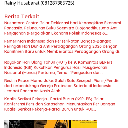
Rainy Hutabarat (081287385725)
Berita Terkait
Nusantara Centre Gelar Deklarasi Hari Kebangkitan Ekonomi
Pancasila, Peluncuran Buku Soemitro Djojohadikusumo Anti
Penjajahan (Pergolakan Ekonomi Politik Indonesia) &
Simposium Nasional “Urgensi Undang-Undang Perekonomian
Pemerintah Indonesia dan Perserikatan Bangsa-Bangsa
Nasional dan Kesejahteraan Sosial dalam Menata Bangsa
Peringati Hari Dunia Anti Perdagangan Orang 2026 dengan
Menuju Indonesia Emas 2045”,
Komitmen Baru untuk Memberantas Perdagangan Orang di
Era Digital
Rayakan Hari Ulang Tahun (HUT) ke 9, Komunitas BEPers
Indonesia (KBI) Kukuhkan Pengurus Hasil Musyawarah
Nasional (Munas) Pertama, Tema: “Penguatan dan
Pengembangan Organisasi KBI yang Berbasis Riset di seluruh
Rest In Peace Mama Joke: Salah Satu Sesepuh Pionir/Pendiri
Indonesia dan Mancanegara”.
dari terbentuknya Gereja Protestan Soteria di Indonesia
Jemaat Pancaran Kasih Allah.
Koalisi Serikat Pekerja– Partai Buruh (KSP–PB) Gelar
Konferensi Pers dan Sarasehan: Menuntaskan Perjuangan
Koalisi Serikat Pekerja–Partai Buruh untuk RUU
Ketenagakerjaan Baru.