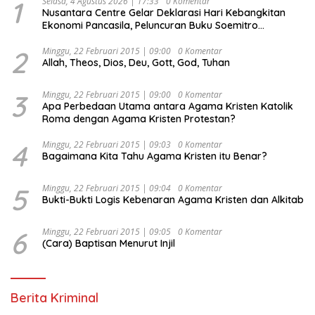
1
Selasa, 4 Agustus 2026 | 17:33
0 Komentar
Nusantara Centre Gelar Deklarasi Hari Kebangkitan
Ekonomi Pancasila, Peluncuran Buku Soemitro
Djojohadikusumo Anti Penjajahan (Pergolakan
Ekonomi Politik Indonesia) & Simposium Nasional
2
Minggu, 22 Februari 2015 | 09:00
0 Komentar
Allah, Theos, Dios, Deu, Gott, God, Tuhan
“Urgensi Undang-Undang Perekonomian Nasional dan
Kesejahteraan Sosial dalam Menata Bangsa Menuju
Indonesia Emas 2045”,
3
Minggu, 22 Februari 2015 | 09:00
0 Komentar
Apa Perbedaan Utama antara Agama Kristen Katolik
Roma dengan Agama Kristen Protestan?
4
Minggu, 22 Februari 2015 | 09:03
0 Komentar
Bagaimana Kita Tahu Agama Kristen itu Benar?
5
Minggu, 22 Februari 2015 | 09:04
0 Komentar
Bukti-Bukti Logis Kebenaran Agama Kristen dan Alkitab
6
Minggu, 22 Februari 2015 | 09:05
0 Komentar
(Cara) Baptisan Menurut Injil
Berita Kriminal