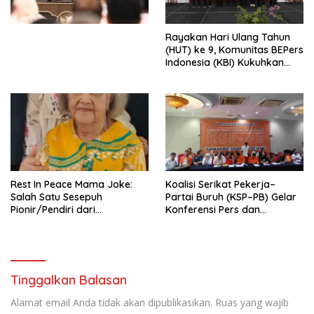
Perekonomian Nasional dan
Kesejahteraan Sosial dalam
Menata Bangsa Menuju
Rayakan Hari Ulang Tahun
Indonesia Emas 2045”,
(HUT) ke 9, Komunitas BEPers
Indonesia (KBI) Kukuhkan
Pengurus Hasil Musyawarah
Nasional (Munas) Pertama,
Tema: “Penguatan dan
Pengembangan Organisasi
KBI yang Berbasis Riset di
seluruh Indonesia dan
Mancanegara”.
Rest In Peace Mama Joke:
Koalisi Serikat Pekerja–
Salah Satu Sesepuh
Partai Buruh (KSP–PB) Gelar
Pionir/Pendiri dari
Konferensi Pers dan
terbentuknya Gereja
Sarasehan: Menuntaskan
Protestan Soteria di
Perjuangan Koalisi Serikat
Indonesia Jemaat Pancaran
Pekerja–Partai Buruh untuk
Kasih Allah.
RUU Ketenagakerjaan Baru.
Tinggalkan Balasan
Alamat email Anda tidak akan dipublikasikan.
Ruas yang wajib