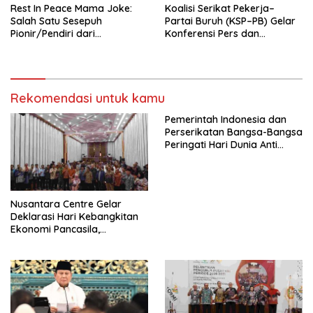
Rest In Peace Mama Joke:
Koalisi Serikat Pekerja–
Salah Satu Sesepuh
Partai Buruh (KSP–PB) Gelar
Pionir/Pendiri dari
Konferensi Pers dan
terbentuknya Gereja
Sarasehan: Menuntaskan
Protestan Soteria di
Perjuangan Koalisi Serikat
Indonesia Jemaat Pancaran
Pekerja–Partai Buruh untuk
Kasih Allah.
RUU Ketenagakerjaan Baru.
Rekomendasi untuk kamu
Pemerintah Indonesia dan
Perserikatan Bangsa-Bangsa
Peringati Hari Dunia Anti
Perdagangan Orang 2026
dengan Komitmen Baru
untuk Memberantas
Perdagangan Orang di Era
Nusantara Centre Gelar
Digital
Deklarasi Hari Kebangkitan
Ekonomi Pancasila,
Peluncuran Buku Soemitro
Djojohadikusumo Anti
Penjajahan (Pergolakan
Ekonomi Politik Indonesia) &
Simposium Nasional “Urgensi
Undang-Undang