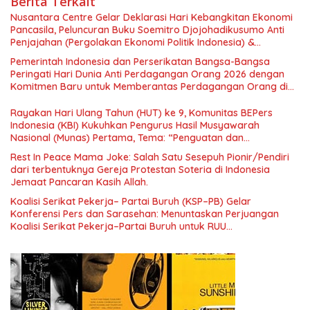
Berita Terkait
Nusantara Centre Gelar Deklarasi Hari Kebangkitan Ekonomi
Pancasila, Peluncuran Buku Soemitro Djojohadikusumo Anti
Penjajahan (Pergolakan Ekonomi Politik Indonesia) &
Simposium Nasional “Urgensi Undang-Undang Perekonomian
Pemerintah Indonesia dan Perserikatan Bangsa-Bangsa
Nasional dan Kesejahteraan Sosial dalam Menata Bangsa
Peringati Hari Dunia Anti Perdagangan Orang 2026 dengan
Menuju Indonesia Emas 2045”,
Komitmen Baru untuk Memberantas Perdagangan Orang di
Era Digital
Rayakan Hari Ulang Tahun (HUT) ke 9, Komunitas BEPers
Indonesia (KBI) Kukuhkan Pengurus Hasil Musyawarah
Nasional (Munas) Pertama, Tema: “Penguatan dan
Pengembangan Organisasi KBI yang Berbasis Riset di seluruh
Rest In Peace Mama Joke: Salah Satu Sesepuh Pionir/Pendiri
Indonesia dan Mancanegara”.
dari terbentuknya Gereja Protestan Soteria di Indonesia
Jemaat Pancaran Kasih Allah.
Koalisi Serikat Pekerja– Partai Buruh (KSP–PB) Gelar
Konferensi Pers dan Sarasehan: Menuntaskan Perjuangan
Koalisi Serikat Pekerja–Partai Buruh untuk RUU
Ketenagakerjaan Baru.