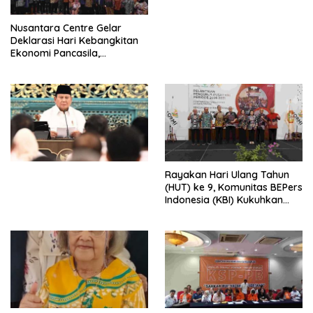
untuk Memberantas
Perdagangan Orang di Era
Nusantara Centre Gelar
Digital
Deklarasi Hari Kebangkitan
Ekonomi Pancasila,
Peluncuran Buku Soemitro
Djojohadikusumo Anti
Penjajahan (Pergolakan
Ekonomi Politik Indonesia) &
Simposium Nasional “Urgensi
Undang-Undang
Perekonomian Nasional dan
Kesejahteraan Sosial dalam
Menata Bangsa Menuju
Rayakan Hari Ulang Tahun
Indonesia Emas 2045”,
(HUT) ke 9, Komunitas BEPers
Indonesia (KBI) Kukuhkan
Pengurus Hasil Musyawarah
Nasional (Munas) Pertama,
Tema: “Penguatan dan
Pengembangan Organisasi
KBI yang Berbasis Riset di
seluruh Indonesia dan
Mancanegara”.