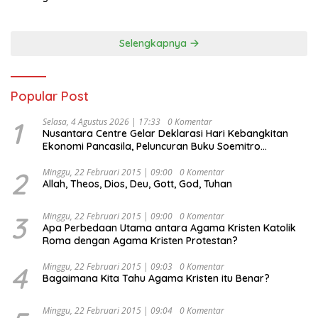
Selengkapnya
Popular Post
1
Selasa, 4 Agustus 2026 | 17:33
0 Komentar
Nusantara Centre Gelar Deklarasi Hari Kebangkitan
Ekonomi Pancasila, Peluncuran Buku Soemitro
Djojohadikusumo Anti Penjajahan (Pergolakan
Ekonomi Politik Indonesia) & Simposium Nasional
2
Minggu, 22 Februari 2015 | 09:00
0 Komentar
Allah, Theos, Dios, Deu, Gott, God, Tuhan
“Urgensi Undang-Undang Perekonomian Nasional dan
Kesejahteraan Sosial dalam Menata Bangsa Menuju
Indonesia Emas 2045”,
3
Minggu, 22 Februari 2015 | 09:00
0 Komentar
Apa Perbedaan Utama antara Agama Kristen Katolik
Roma dengan Agama Kristen Protestan?
4
Minggu, 22 Februari 2015 | 09:03
0 Komentar
Bagaimana Kita Tahu Agama Kristen itu Benar?
Minggu, 22 Februari 2015 | 09:04
0 Komentar