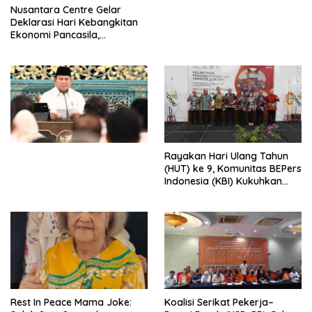
Perdagangan Orang di Era
Nusantara Centre Gelar
Digital
Deklarasi Hari Kebangkitan
Ekonomi Pancasila,
Peluncuran Buku Soemitro
Djojohadikusumo Anti
Penjajahan (Pergolakan
Ekonomi Politik Indonesia) &
Simposium Nasional “Urgensi
Undang-Undang
Perekonomian Nasional dan
Kesejahteraan Sosial dalam
Menata Bangsa Menuju
Rayakan Hari Ulang Tahun
Indonesia Emas 2045”,
(HUT) ke 9, Komunitas BEPers
Indonesia (KBI) Kukuhkan
Pengurus Hasil Musyawarah
Nasional (Munas) Pertama,
Tema: “Penguatan dan
Pengembangan Organisasi
KBI yang Berbasis Riset di
seluruh Indonesia dan
Mancanegara”.
Rest In Peace Mama Joke:
Koalisi Serikat Pekerja–