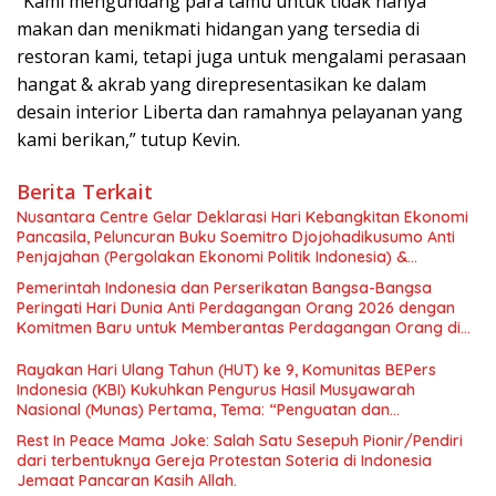
“Kami mengundang para tamu untuk tidak hanya
makan dan menikmati hidangan yang tersedia di
restoran kami, tetapi juga untuk mengalami perasaan
hangat & akrab yang direpresentasikan ke dalam
desain interior Liberta dan ramahnya pelayanan yang
kami berikan,” tutup Kevin.
Berita Terkait
Nusantara Centre Gelar Deklarasi Hari Kebangkitan Ekonomi
Pancasila, Peluncuran Buku Soemitro Djojohadikusumo Anti
Penjajahan (Pergolakan Ekonomi Politik Indonesia) &
Simposium Nasional “Urgensi Undang-Undang Perekonomian
Pemerintah Indonesia dan Perserikatan Bangsa-Bangsa
Nasional dan Kesejahteraan Sosial dalam Menata Bangsa
Peringati Hari Dunia Anti Perdagangan Orang 2026 dengan
Menuju Indonesia Emas 2045”,
Komitmen Baru untuk Memberantas Perdagangan Orang di
Era Digital
Rayakan Hari Ulang Tahun (HUT) ke 9, Komunitas BEPers
Indonesia (KBI) Kukuhkan Pengurus Hasil Musyawarah
Nasional (Munas) Pertama, Tema: “Penguatan dan
Pengembangan Organisasi KBI yang Berbasis Riset di seluruh
Rest In Peace Mama Joke: Salah Satu Sesepuh Pionir/Pendiri
Indonesia dan Mancanegara”.
dari terbentuknya Gereja Protestan Soteria di Indonesia
Jemaat Pancaran Kasih Allah.