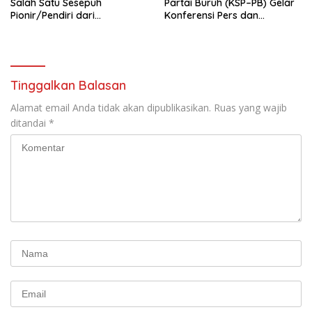
Salah Satu Sesepuh
Partai Buruh (KSP–PB) Gelar
Pionir/Pendiri dari
Konferensi Pers dan
terbentuknya Gereja
Sarasehan: Menuntaskan
Protestan Soteria di
Perjuangan Koalisi Serikat
Indonesia Jemaat Pancaran
Pekerja–Partai Buruh untuk
Kasih Allah.
RUU Ketenagakerjaan Baru.
Tinggalkan Balasan
Alamat email Anda tidak akan dipublikasikan.
Ruas yang wajib
ditandai
*