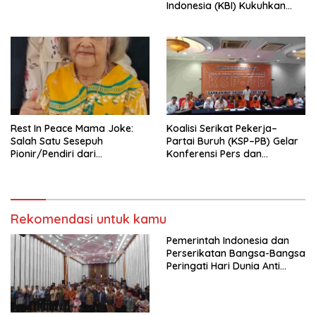
Indonesia (KBI) Kukuhkan
Pengurus Hasil Musyawarah
Nasional (Munas) Pertama,
Tema: “Penguatan dan
Pengembangan Organisasi
KBI yang Berbasis Riset di
seluruh Indonesia dan
Mancanegara”.
Rest In Peace Mama Joke:
Koalisi Serikat Pekerja–
Salah Satu Sesepuh
Partai Buruh (KSP–PB) Gelar
Pionir/Pendiri dari
Konferensi Pers dan
terbentuknya Gereja
Sarasehan: Menuntaskan
Protestan Soteria di
Perjuangan Koalisi Serikat
Indonesia Jemaat Pancaran
Pekerja–Partai Buruh untuk
Kasih Allah.
RUU Ketenagakerjaan Baru.
Rekomendasi untuk kamu
Pemerintah Indonesia dan
Perserikatan Bangsa-Bangsa
Peringati Hari Dunia Anti
Perdagangan Orang 2026
dengan Komitmen Baru
untuk Memberantas