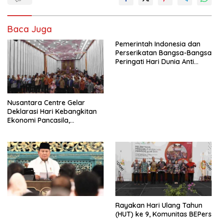
Baca Juga
Pemerintah Indonesia dan
Perserikatan Bangsa-Bangsa
Peringati Hari Dunia Anti
Perdagangan Orang 2026
dengan Komitmen Baru
untuk Memberantas
Perdagangan Orang di Era
Nusantara Centre Gelar
Digital
Deklarasi Hari Kebangkitan
Ekonomi Pancasila,
Peluncuran Buku Soemitro
Djojohadikusumo Anti
Penjajahan (Pergolakan
Ekonomi Politik Indonesia) &
Simposium Nasional “Urgensi
Undang-Undang
Perekonomian Nasional dan
Kesejahteraan Sosial dalam
Menata Bangsa Menuju
Rayakan Hari Ulang Tahun
Indonesia Emas 2045”,
(HUT) ke 9, Komunitas BEPers