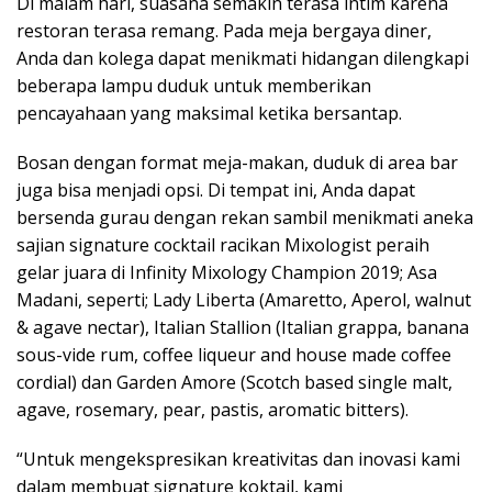
Di malam hari, suasana semakin terasa intim karena
restoran terasa remang. Pada meja bergaya diner,
Anda dan kolega dapat menikmati hidangan dilengkapi
beberapa lampu duduk untuk memberikan
pencayahaan yang maksimal ketika bersantap.
Bosan dengan format meja-makan, duduk di area bar
juga bisa menjadi opsi. Di tempat ini, Anda dapat
bersenda gurau dengan rekan sambil menikmati aneka
sajian signature cocktail racikan Mixologist peraih
gelar juara di Infinity Mixology Champion 2019; Asa
Madani, seperti; Lady Liberta (Amaretto, Aperol, walnut
& agave nectar), Italian Stallion (Italian grappa, banana
sous-vide rum, coffee liqueur and house made coffee
cordial) dan Garden Amore (Scotch based single malt,
agave, rosemary, pear, pastis, aromatic bitters).
“Untuk mengekspresikan kreativitas dan inovasi kami
dalam membuat signature koktail, kami