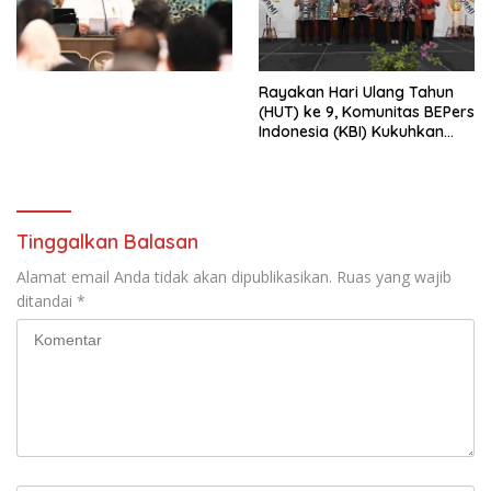
Simposium Nasional “Urgensi
Undang-Undang
Perekonomian Nasional dan
Kesejahteraan Sosial dalam
Menata Bangsa Menuju
Rayakan Hari Ulang Tahun
Indonesia Emas 2045”,
(HUT) ke 9, Komunitas BEPers
Indonesia (KBI) Kukuhkan
Pengurus Hasil Musyawarah
Nasional (Munas) Pertama,
Tema: “Penguatan dan
Pengembangan Organisasi
KBI yang Berbasis Riset di
Tinggalkan Balasan
seluruh Indonesia dan
Mancanegara”.
Alamat email Anda tidak akan dipublikasikan.
Ruas yang wajib
ditandai
*