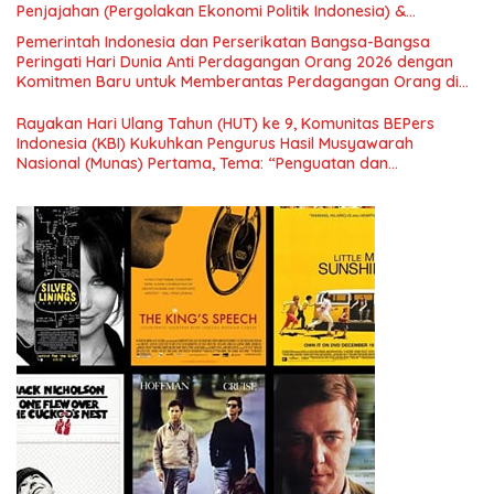
Penjajahan (Pergolakan Ekonomi Politik Indonesia) &
Simposium Nasional “Urgensi Undang-Undang Perekonomian
Pemerintah Indonesia dan Perserikatan Bangsa-Bangsa
Nasional dan Kesejahteraan Sosial dalam Menata Bangsa
Peringati Hari Dunia Anti Perdagangan Orang 2026 dengan
Menuju Indonesia Emas 2045”,
Komitmen Baru untuk Memberantas Perdagangan Orang di
Era Digital
Rayakan Hari Ulang Tahun (HUT) ke 9, Komunitas BEPers
Indonesia (KBI) Kukuhkan Pengurus Hasil Musyawarah
Nasional (Munas) Pertama, Tema: “Penguatan dan
Pengembangan Organisasi KBI yang Berbasis Riset di seluruh
Indonesia dan Mancanegara”.