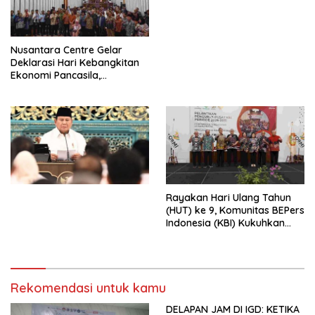
Perdagangan Orang 2026
dengan Komitmen Baru
untuk Memberantas
Perdagangan Orang di Era
Nusantara Centre Gelar
Digital
Deklarasi Hari Kebangkitan
Ekonomi Pancasila,
Peluncuran Buku Soemitro
Djojohadikusumo Anti
Penjajahan (Pergolakan
Ekonomi Politik Indonesia) &
Simposium Nasional “Urgensi
Undang-Undang
Perekonomian Nasional dan
Kesejahteraan Sosial dalam
Menata Bangsa Menuju
Rayakan Hari Ulang Tahun
Indonesia Emas 2045”,
(HUT) ke 9, Komunitas BEPers
Indonesia (KBI) Kukuhkan
Pengurus Hasil Musyawarah
Nasional (Munas) Pertama,
Tema: “Penguatan dan
Pengembangan Organisasi
Rekomendasi untuk kamu
KBI yang Berbasis Riset di
seluruh Indonesia dan
DELAPAN JAM DI IGD: KETIKA
Mancanegara”.