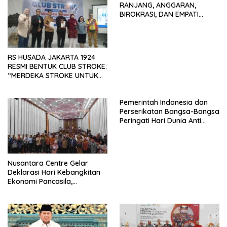
RANJANG, ANGGARAN,
BIROKRASI, DAN EMPATI
SAMA-SAMA MENIPIS
RS HUSADA JAKARTA 1924
RESMI BENTUK CLUB STROKE:
“MERDEKA STROKE UNTUK
HIDUP LEBIH BERMAKNA”
Pemerintah Indonesia dan
Perserikatan Bangsa-Bangsa
Peringati Hari Dunia Anti
Perdagangan Orang 2026
dengan Komitmen Baru
untuk Memberantas
Perdagangan Orang di Era
Nusantara Centre Gelar
Digital
Deklarasi Hari Kebangkitan
Ekonomi Pancasila,
Peluncuran Buku Soemitro
Djojohadikusumo Anti
Penjajahan (Pergolakan
Ekonomi Politik Indonesia) &