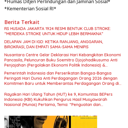
*Humas Ditjen Perlindungan dan Jaminan Sosial*
*Kementerian Sosial RI*
Berita Terkait
RS HUSADA JAKARTA 1924 RESMI BENTUK CLUB STROKE:
“MERDEKA STROKE UNTUK HIDUP LEBIH BERMAKNA”
DELAPAN JAM DI IGD: KETIKA RANJANG, ANGGARAN,
BIROKRASI, DAN EMPATI SAMA-SAMA MENIPIS
Nusantara Centre Gelar Deklarasi Hari Kebangkitan Ekonomi
Pancasila, Peluncuran Buku Soemitro Djojohadikusumo Anti
Penjajahan (Pergolakan Ekonomi Politik Indonesia) &
Simposium Nasional “Urgensi Undang-Undang Perekonomian
Pemerintah Indonesia dan Perserikatan Bangsa-Bangsa
Nasional dan Kesejahteraan Sosial dalam Menata Bangsa
Peringati Hari Dunia Anti Perdagangan Orang 2026 dengan
Menuju Indonesia Emas 2045”,
Komitmen Baru untuk Memberantas Perdagangan Orang di
Era Digital
Rayakan Hari Ulang Tahun (HUT) ke 9, Komunitas BEPers
Indonesia (KBI) Kukuhkan Pengurus Hasil Musyawarah
Nasional (Munas) Pertama, Tema: “Penguatan dan
Pengembangan Organisasi KBI yang Berbasis Riset di seluruh
Indonesia dan Mancanegara”.