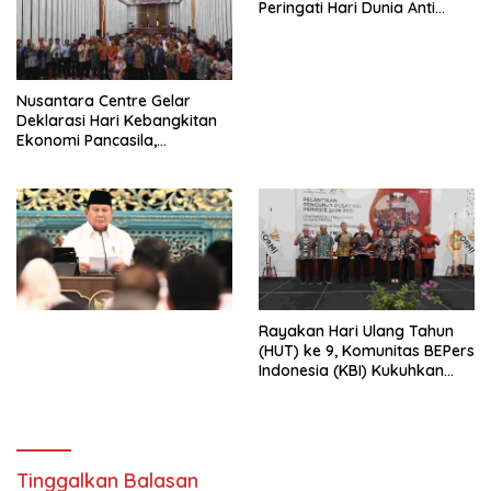
Peringati Hari Dunia Anti
Perdagangan Orang 2026
dengan Komitmen Baru
untuk Memberantas
Perdagangan Orang di Era
Nusantara Centre Gelar
Digital
Deklarasi Hari Kebangkitan
Ekonomi Pancasila,
Peluncuran Buku Soemitro
Djojohadikusumo Anti
Penjajahan (Pergolakan
Ekonomi Politik Indonesia) &
Simposium Nasional “Urgensi
Undang-Undang
Perekonomian Nasional dan
Kesejahteraan Sosial dalam
Menata Bangsa Menuju
Rayakan Hari Ulang Tahun
Indonesia Emas 2045”,
(HUT) ke 9, Komunitas BEPers
Indonesia (KBI) Kukuhkan
Pengurus Hasil Musyawarah
Nasional (Munas) Pertama,
Tema: “Penguatan dan
Pengembangan Organisasi
KBI yang Berbasis Riset di
Tinggalkan Balasan
seluruh Indonesia dan