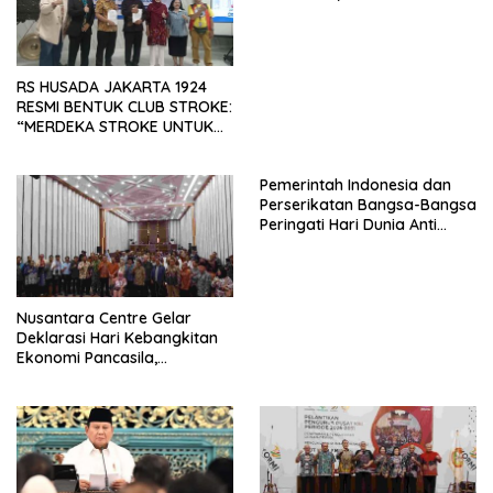
SAMA-SAMA MENIPIS
RS HUSADA JAKARTA 1924
RESMI BENTUK CLUB STROKE:
“MERDEKA STROKE UNTUK
HIDUP LEBIH BERMAKNA”
Pemerintah Indonesia dan
Perserikatan Bangsa-Bangsa
Peringati Hari Dunia Anti
Perdagangan Orang 2026
dengan Komitmen Baru
untuk Memberantas
Perdagangan Orang di Era
Nusantara Centre Gelar
Digital
Deklarasi Hari Kebangkitan
Ekonomi Pancasila,
Peluncuran Buku Soemitro
Djojohadikusumo Anti
Penjajahan (Pergolakan
Ekonomi Politik Indonesia) &
Simposium Nasional “Urgensi
Undang-Undang