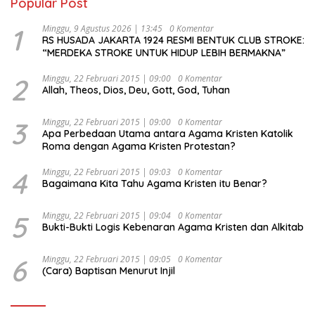
Popular Post
1
Minggu, 9 Agustus 2026 | 13:45
0 Komentar
RS HUSADA JAKARTA 1924 RESMI BENTUK CLUB STROKE:
“MERDEKA STROKE UNTUK HIDUP LEBIH BERMAKNA”
2
Minggu, 22 Februari 2015 | 09:00
0 Komentar
Allah, Theos, Dios, Deu, Gott, God, Tuhan
3
Minggu, 22 Februari 2015 | 09:00
0 Komentar
Apa Perbedaan Utama antara Agama Kristen Katolik
Roma dengan Agama Kristen Protestan?
4
Minggu, 22 Februari 2015 | 09:03
0 Komentar
Bagaimana Kita Tahu Agama Kristen itu Benar?
5
Minggu, 22 Februari 2015 | 09:04
0 Komentar
Bukti-Bukti Logis Kebenaran Agama Kristen dan Alkitab
6
Minggu, 22 Februari 2015 | 09:05
0 Komentar
(Cara) Baptisan Menurut Injil