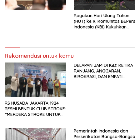
Perekonomian Nasional dan
Kesejahteraan Sosial dalam
Menata Bangsa Menuju
Rayakan Hari Ulang Tahun
Indonesia Emas 2045”,
(HUT) ke 9, Komunitas BEPers
Indonesia (KBI) Kukuhkan
Pengurus Hasil Musyawarah
Nasional (Munas) Pertama,
Tema: “Penguatan dan
Pengembangan Organisasi
Rekomendasi untuk kamu
KBI yang Berbasis Riset di
seluruh Indonesia dan
DELAPAN JAM DI IGD: KETIKA
Mancanegara”.
RANJANG, ANGGARAN,
BIROKRASI, DAN EMPATI
SAMA-SAMA MENIPIS
RS HUSADA JAKARTA 1924
RESMI BENTUK CLUB STROKE:
“MERDEKA STROKE UNTUK
HIDUP LEBIH BERMAKNA”
Pemerintah Indonesia dan
Perserikatan Bangsa-Bangsa