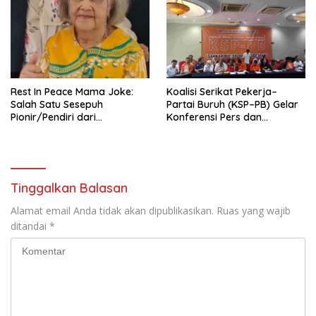
Tema: “Penguatan dan
Pengembangan Organisasi
KBI yang Berbasis Riset di
seluruh Indonesia dan
Mancanegara”.
Rest In Peace Mama Joke:
Koalisi Serikat Pekerja–
Salah Satu Sesepuh
Partai Buruh (KSP–PB) Gelar
Pionir/Pendiri dari
Konferensi Pers dan
terbentuknya Gereja
Sarasehan: Menuntaskan
Protestan Soteria di
Perjuangan Koalisi Serikat
Indonesia Jemaat Pancaran
Pekerja–Partai Buruh untuk
Kasih Allah.
RUU Ketenagakerjaan Baru.
Tinggalkan Balasan
Alamat email Anda tidak akan dipublikasikan.
Ruas yang wajib
ditandai
*