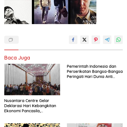
Baca Juga
Pemerintah Indonesia dan
Perserikatan Bangsa-Bangsa
Peringati Hari Dunia Anti
Perdagangan Orang 2026
dengan Komitmen Baru
untuk Memberantas
Perdagangan Orang di Era
Nusantara Centre Gelar
Digital
Deklarasi Hari Kebangkitan
Ekonomi Pancasila,
Peluncuran Buku Soemitro
Djojohadikusumo Anti
Penjajahan (Pergolakan