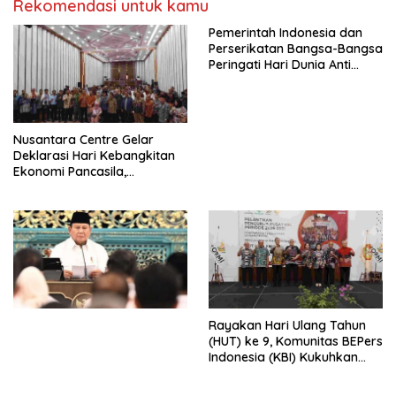
Rekomendasi untuk kamu
Pemerintah Indonesia dan
Perserikatan Bangsa-Bangsa
Peringati Hari Dunia Anti
Perdagangan Orang 2026
dengan Komitmen Baru
untuk Memberantas
Perdagangan Orang di Era
Nusantara Centre Gelar
Digital
Deklarasi Hari Kebangkitan
Ekonomi Pancasila,
Peluncuran Buku Soemitro
Djojohadikusumo Anti
Penjajahan (Pergolakan
Ekonomi Politik Indonesia) &
Simposium Nasional “Urgensi
Undang-Undang
Perekonomian Nasional dan
Kesejahteraan Sosial dalam
Menata Bangsa Menuju
Rayakan Hari Ulang Tahun
Indonesia Emas 2045”,
(HUT) ke 9, Komunitas BEPers
Indonesia (KBI) Kukuhkan
Pengurus Hasil Musyawarah
Nasional (Munas) Pertama,