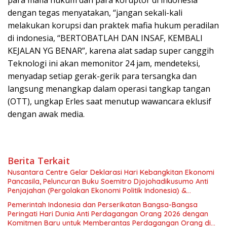
dengan tegas menyatakan, “jangan sekali-kali
melakukan korupsi dan praktek mafia hukum peradilan
di indonesia, “BERTOBATLAH DAN INSAF, KEMBALI
KEJALAN YG BENAR”, karena alat sadap super canggih
Teknologi ini akan memonitor 24 jam, mendeteksi,
menyadap setiap gerak-gerik para tersangka dan
langsung menangkap dalam operasi tangkap tangan
(OTT), ungkap Erles saat menutup wawancara eklusif
dengan awak media.
Berita Terkait
Nusantara Centre Gelar Deklarasi Hari Kebangkitan Ekonomi
Pancasila, Peluncuran Buku Soemitro Djojohadikusumo Anti
Penjajahan (Pergolakan Ekonomi Politik Indonesia) &
Simposium Nasional “Urgensi Undang-Undang Perekonomian
Pemerintah Indonesia dan Perserikatan Bangsa-Bangsa
Nasional dan Kesejahteraan Sosial dalam Menata Bangsa
Peringati Hari Dunia Anti Perdagangan Orang 2026 dengan
Menuju Indonesia Emas 2045”,
Komitmen Baru untuk Memberantas Perdagangan Orang di