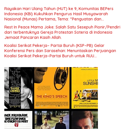
Era Digital
Rayakan Hari Ulang Tahun (HUT) ke 9, Komunitas BEPers
Indonesia (KBI) Kukuhkan Pengurus Hasil Musyawarah
Nasional (Munas) Pertama, Tema: “Penguatan dan
Pengembangan Organisasi KBI yang Berbasis Riset di seluruh
Rest In Peace Mama Joke: Salah Satu Sesepuh Pionir/Pendiri
Indonesia dan Mancanegara”.
dari terbentuknya Gereja Protestan Soteria di Indonesia
Jemaat Pancaran Kasih Allah.
Koalisi Serikat Pekerja– Partai Buruh (KSP–PB) Gelar
Konferensi Pers dan Sarasehan: Menuntaskan Perjuangan
Koalisi Serikat Pekerja–Partai Buruh untuk RUU
Ketenagakerjaan Baru.