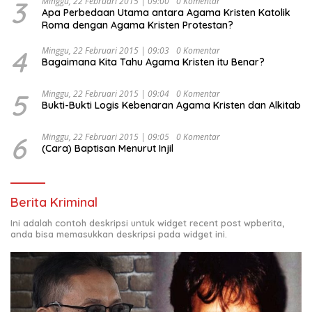
3
Minggu, 22 Februari 2015 | 09:00
0 Komentar
Apa Perbedaan Utama antara Agama Kristen Katolik
Roma dengan Agama Kristen Protestan?
4
Minggu, 22 Februari 2015 | 09:03
0 Komentar
Bagaimana Kita Tahu Agama Kristen itu Benar?
5
Minggu, 22 Februari 2015 | 09:04
0 Komentar
Bukti-Bukti Logis Kebenaran Agama Kristen dan Alkitab
6
Minggu, 22 Februari 2015 | 09:05
0 Komentar
(Cara) Baptisan Menurut Injil
Berita Kriminal
Ini adalah contoh deskripsi untuk widget recent post wpberita,
anda bisa memasukkan deskripsi pada widget ini.