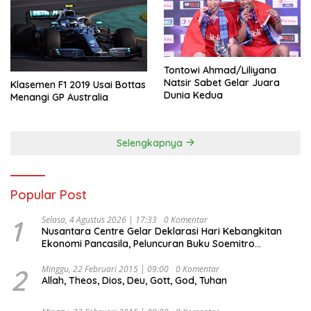
Tontowi Ahmad/Liliyana
Natsir Sabet Gelar Juara
Klasemen F1 2019 Usai Bottas
Dunia Kedua
Menangi GP Australia
Selengkapnya
Popular Post
1
Selasa, 4 Agustus 2026 | 17:33
0 Komentar
Nusantara Centre Gelar Deklarasi Hari Kebangkitan
Ekonomi Pancasila, Peluncuran Buku Soemitro
Djojohadikusumo Anti Penjajahan (Pergolakan
Ekonomi Politik Indonesia) & Simposium Nasional
2
Minggu, 22 Februari 2015 | 09:00
0 Komentar
Allah, Theos, Dios, Deu, Gott, God, Tuhan
“Urgensi Undang-Undang Perekonomian Nasional dan
Kesejahteraan Sosial dalam Menata Bangsa Menuju
Indonesia Emas 2045”,