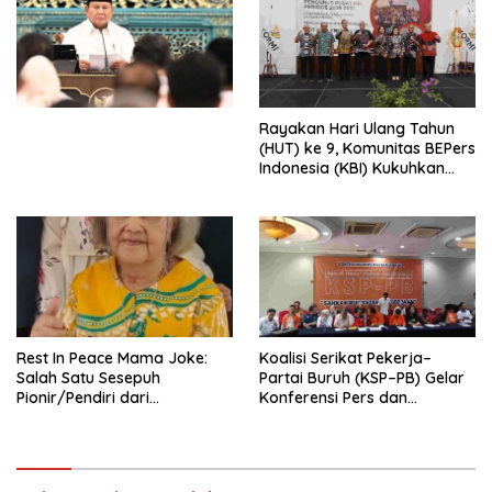
Ekonomi Politik Indonesia) &
Simposium Nasional “Urgensi
Undang-Undang
Perekonomian Nasional dan
Kesejahteraan Sosial dalam
Menata Bangsa Menuju
Rayakan Hari Ulang Tahun
Indonesia Emas 2045”,
(HUT) ke 9, Komunitas BEPers
Indonesia (KBI) Kukuhkan
Pengurus Hasil Musyawarah
Nasional (Munas) Pertama,
Tema: “Penguatan dan
Pengembangan Organisasi
KBI yang Berbasis Riset di
seluruh Indonesia dan
Mancanegara”.
Rest In Peace Mama Joke:
Koalisi Serikat Pekerja–
Salah Satu Sesepuh
Partai Buruh (KSP–PB) Gelar
Pionir/Pendiri dari
Konferensi Pers dan
terbentuknya Gereja
Sarasehan: Menuntaskan
Protestan Soteria di
Perjuangan Koalisi Serikat
Indonesia Jemaat Pancaran
Pekerja–Partai Buruh untuk
Kasih Allah.
RUU Ketenagakerjaan Baru.