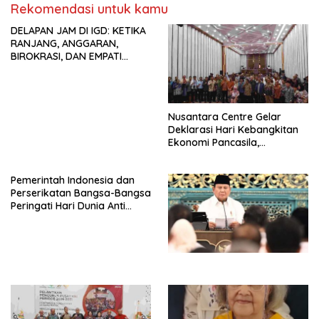
KBI yang Berbasis Riset di
Rekomendasi untuk kamu
seluruh Indonesia dan
DELAPAN JAM DI IGD: KETIKA
Mancanegara”.
RANJANG, ANGGARAN,
BIROKRASI, DAN EMPATI
SAMA-SAMA MENIPIS
Nusantara Centre Gelar
Deklarasi Hari Kebangkitan
Ekonomi Pancasila,
Peluncuran Buku Soemitro
Djojohadikusumo Anti
Pemerintah Indonesia dan
Penjajahan (Pergolakan
Perserikatan Bangsa-Bangsa
Ekonomi Politik Indonesia) &
Peringati Hari Dunia Anti
Simposium Nasional “Urgensi
Perdagangan Orang 2026
Undang-Undang
dengan Komitmen Baru
Perekonomian Nasional dan
untuk Memberantas
Kesejahteraan Sosial dalam
Perdagangan Orang di Era
Menata Bangsa Menuju
Digital
Indonesia Emas 2045”,