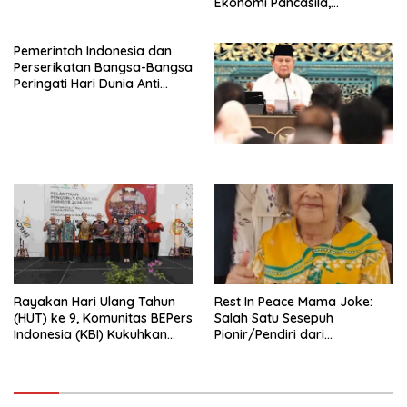
Ekonomi Pancasila,
Peluncuran Buku Soemitro
Djojohadikusumo Anti
Pemerintah Indonesia dan
Penjajahan (Pergolakan
Perserikatan Bangsa-Bangsa
Ekonomi Politik Indonesia) &
Peringati Hari Dunia Anti
Simposium Nasional “Urgensi
Perdagangan Orang 2026
Undang-Undang
dengan Komitmen Baru
Perekonomian Nasional dan
untuk Memberantas
Kesejahteraan Sosial dalam
Perdagangan Orang di Era
Menata Bangsa Menuju
Digital
Indonesia Emas 2045”,
Rayakan Hari Ulang Tahun
Rest In Peace Mama Joke:
(HUT) ke 9, Komunitas BEPers
Salah Satu Sesepuh
Indonesia (KBI) Kukuhkan
Pionir/Pendiri dari
Pengurus Hasil Musyawarah
terbentuknya Gereja
Nasional (Munas) Pertama,
Protestan Soteria di
Tema: “Penguatan dan
Indonesia Jemaat Pancaran
Pengembangan Organisasi
Kasih Allah.