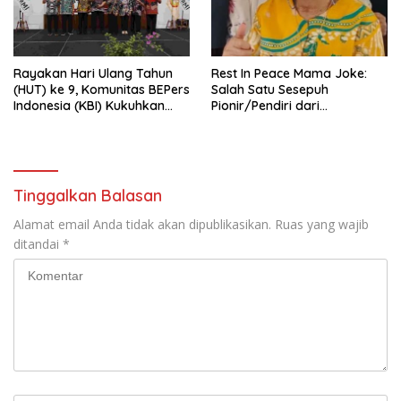
Rayakan Hari Ulang Tahun
Rest In Peace Mama Joke:
(HUT) ke 9, Komunitas BEPers
Salah Satu Sesepuh
Indonesia (KBI) Kukuhkan
Pionir/Pendiri dari
Pengurus Hasil Musyawarah
terbentuknya Gereja
Nasional (Munas) Pertama,
Protestan Soteria di
Tema: “Penguatan dan
Indonesia Jemaat Pancaran
Pengembangan Organisasi
Kasih Allah.
KBI yang Berbasis Riset di
Tinggalkan Balasan
seluruh Indonesia dan
Mancanegara”.
Alamat email Anda tidak akan dipublikasikan.
Ruas yang wajib
ditandai
*