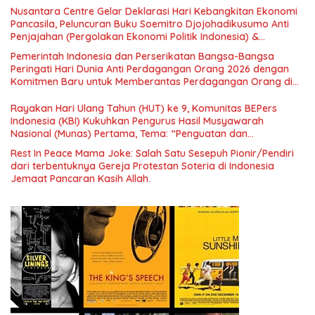
Nusantara Centre Gelar Deklarasi Hari Kebangkitan Ekonomi
Pancasila, Peluncuran Buku Soemitro Djojohadikusumo Anti
Penjajahan (Pergolakan Ekonomi Politik Indonesia) &
Simposium Nasional “Urgensi Undang-Undang Perekonomian
Pemerintah Indonesia dan Perserikatan Bangsa-Bangsa
Nasional dan Kesejahteraan Sosial dalam Menata Bangsa
Peringati Hari Dunia Anti Perdagangan Orang 2026 dengan
Menuju Indonesia Emas 2045”,
Komitmen Baru untuk Memberantas Perdagangan Orang di
Era Digital
Rayakan Hari Ulang Tahun (HUT) ke 9, Komunitas BEPers
Indonesia (KBI) Kukuhkan Pengurus Hasil Musyawarah
Nasional (Munas) Pertama, Tema: “Penguatan dan
Pengembangan Organisasi KBI yang Berbasis Riset di seluruh
Rest In Peace Mama Joke: Salah Satu Sesepuh Pionir/Pendiri
Indonesia dan Mancanegara”.
dari terbentuknya Gereja Protestan Soteria di Indonesia
Jemaat Pancaran Kasih Allah.