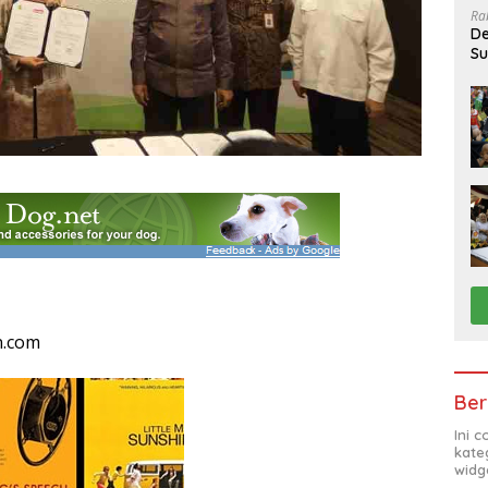
Ra
De
Su
Sa
n.com
Ber
Ini 
kate
widg