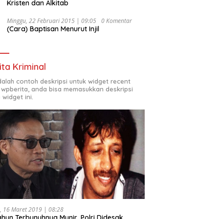
Kristen dan Alkitab
Minggu, 22 Februari 2015 | 09:05
0 Komentar
(Cara) Baptisan Menurut Injil
ita Kriminal
adalah contoh deskripsi untuk widget recent
 wpberita, anda bisa memasukkan deskripsi
 widget ini.
, 16 Maret 2019 | 08:28
ahun Terbunuhnya Munir, Polri Didesak