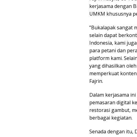
kerjasama dengan B
UMKM khususnya pet
”Bukalapak sangat 
selain dapat berkon
Indonesia, kami jug
para petani dan per
platform kami. Selai
yang dihasilkan ole
memperkuat konten d
Fajrin.
Dalam kerjasama in
pemasaran digital ke
restorasi gambut, m
berbagai kegiatan.
Senada dengan itu, D