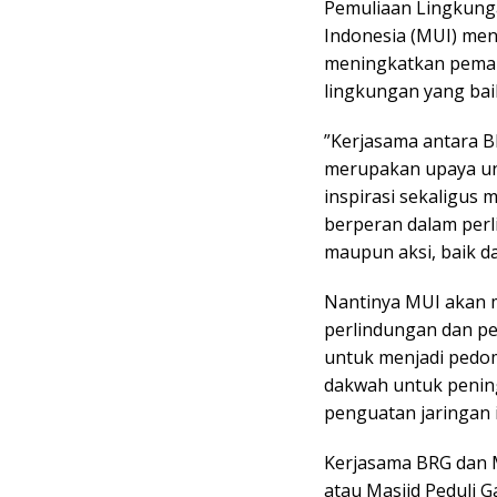
Pemuliaan Lingkung
Indonesia (MUI) me
meningkatkan pemah
lingkungan yang bai
”Kerjasama antara B
merupakan upaya u
inspirasi sekaligus
berperan dalam perl
maupun aksi, baik d
Nantinya MUI akan m
perlindungan dan p
untuk menjadi pedo
dakwah untuk pening
penguatan jaringan in
Kerjasama BRG dan 
atau Masjid Peduli 