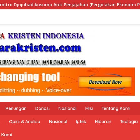
Pergolakan Ekonomi Politik Indonesia) & Simposium Nasional 
Renungan
Donasi
Nasional
Misi
Tentang Kami
n
Opini & Analisa
Nasional
Iptek
Hiburan
Teologia
 Kami