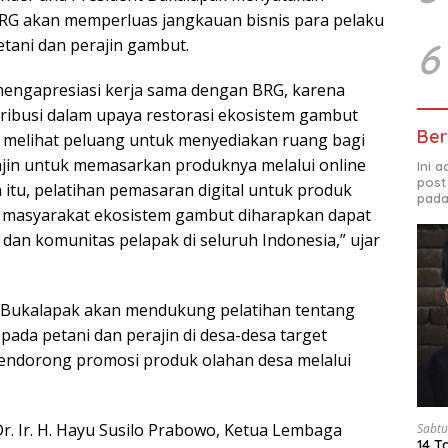
RG akan memperluas jangkauan bisnis para pelaku
6
ani dan perajin gambut.
mengapresiasi kerja sama dengan BRG, karena
tribusi dalam upaya restorasi ekosistem gambut
Ber
a melihat peluang untuk menyediakan ruang bagi
ajin untuk memasarkan produknya melalui online
Ini 
post
n itu, pelatihan pemasaran digital untuk produk
pada
h masyarakat ekosistem gambut diharapkan dapat
an komunitas pelapak di seluruh Indonesia,” ujar
i Bukalapak akan mendukung pelatihan tentang
pada petani dan perajin di desa-desa target
endorong promosi produk olahan desa melalui
r. Ir. H. Hayu Susilo Prabowo, Ketua Lembaga
Sabtu
14 T