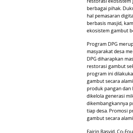
restorasi ekosistem
berbagai pihak. Duk
hal pemasaran digita
berbasis masjid, ka
ekosistem gambut be
Program DPG merup
masyarakat desa men
DPG diharapkan masy
restorasi gambut se
program ini dilakuka
gambut secara alami
produk pangan dan 
dikelola generasi mi
dikembangkannya pro
tiap desa. Promosi 
gambut secara alami 
Fajrin Rasyid, Co-F