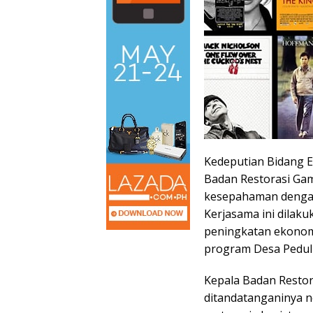
Kedeputian Bidang Ed
Badan Restorasi Gam
kesepahaman dengan
Kerjasama ini dila
peningkatan ekonomi
program Desa Peduli
Kepala Badan Resto
ditandatanganinya n