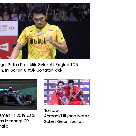
gal Putra Paceklik Gelar All England 25
n, Ini Saran Untuk Jonatan dkk
Tontowi
emen F1 2019 Usai
Ahmad/Liliyana Natsir
as Menangi GP
Sabet Gelar Juara
ralia
Dunia Kedua