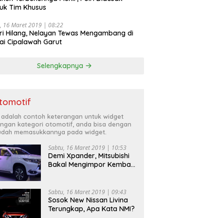
uk Tim Khusus
, 16 Maret 2019 | 08:22
ri Hilang, Nelayan Tewas Mengambang di
ai Cipalawah Garut
Selengkapnya
tomotif
i adalah contoh keterangan untuk widget
ngan kategori otomotif, anda bisa dengan
dah memasukkannya pada widget.
Sabtu, 16 Maret 2019 | 10:53
Demi Xpander, Mitsubishi
Bakal Mengimpor Kembali
Pajero Sport
Sabtu, 16 Maret 2019 | 09:43
Sosok New Nissan Livina
Terungkap, Apa Kata NMI?