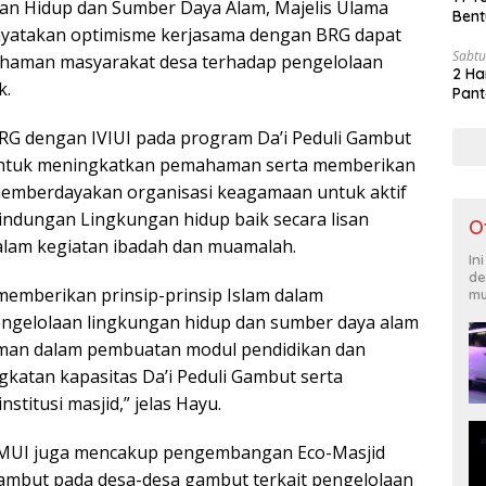
an Hidup dan Sumber Daya Alam, Majelis Ulama
Bent
nyatakan optimisme kerjasama dengan BRG dapat
Sabtu
aman masyarakat desa terhadap pengelolaan
2 Ha
k.
Pant
RG dengan IVIUI pada program Da’i Peduli Gambut
ntuk meningkatkan pemahaman serta memberikan
 memberdayakan organisasi keagamaan untuk aktif
indungan Lingkungan hidup baik secara lisan
O
alam kegiatan ibadah dan muamalah.
In
de
emberikan prinsip-prinsip Islam dalam
mu
engelolaan lingkungan hidup dan sumber daya alam
man dalam pembuatan modul pendidikan dan
katan kapasitas Da’i Peduli Gambut serta
stitusi masjid,” jelas Hayu.
MUI juga mencakup pengembangan Eco-Masjid
Gambut pada desa-desa gambut terkait pengelolaan