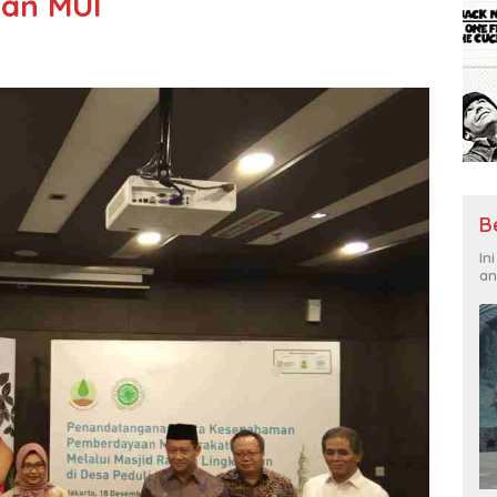
an MUI
B
In
an