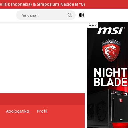
“Urgensi Undang-Undang Perekonomian Nasional dan Kesejahtera
tutup
Apologetika
Profil