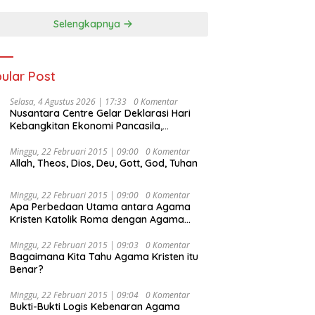
Selengkapnya
ular Post
Selasa, 4 Agustus 2026 | 17:33
0 Komentar
Nusantara Centre Gelar Deklarasi Hari
Kebangkitan Ekonomi Pancasila,
Peluncuran Buku Soemitro
Djojohadikusumo Anti Penjajahan
Minggu, 22 Februari 2015 | 09:00
0 Komentar
Allah, Theos, Dios, Deu, Gott, God, Tuhan
(Pergolakan Ekonomi Politik Indonesia) &
Simposium Nasional “Urgensi Undang-
Undang Perekonomian Nasional dan
Minggu, 22 Februari 2015 | 09:00
0 Komentar
Kesejahteraan Sosial dalam Menata
Apa Perbedaan Utama antara Agama
Bangsa Menuju Indonesia Emas 2045”,
Kristen Katolik Roma dengan Agama
Kristen Protestan?
Minggu, 22 Februari 2015 | 09:03
0 Komentar
Bagaimana Kita Tahu Agama Kristen itu
Benar?
Minggu, 22 Februari 2015 | 09:04
0 Komentar
Bukti-Bukti Logis Kebenaran Agama