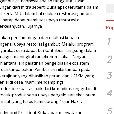
 gambut di Indonesia adalah tanggung jawab
ungan dari mitra seperti Bukalapak terutama dalam
l, serta MUI dalam hal edukasi restorasi gambut
mi harap dapat membuat upaya restorasi di
rkelanjutan,” ujarnya.
Pop
1
akan pendampingan dan edukasi kepada
genai upaya restorasi gambut. Melalui program
arakat desa dapat berkontribusi langsung dalam
2
kaligus meningkatkan ekonomi lokal. Dengan
n antara lain pelatihan pengelolaan ekosistem
 dan tanpa bakar. Pemberian nilai tambah pada
3
kerajinan yang dihasilkan petani dan UMKM yang
lenial di desa. “Kami mendampingi
duk berkualitas baik dari komoditas unggulan di
4
produk-produk serta upaya pengelolaan ekosistem
inilah yang terus kami dorong,” ujar Nazir.
5
ounder and President Bukalapak menyatakan