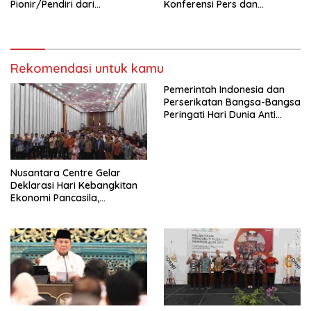
Pionir/Pendiri dari
Konferensi Pers dan
terbentuknya Gereja
Sarasehan: Menuntaskan
Protestan Soteria di
Perjuangan Koalisi Serikat
Indonesia Jemaat Pancaran
Pekerja–Partai Buruh untuk
Kasih Allah.
RUU Ketenagakerjaan Baru.
Rekomendasi untuk kamu
Pemerintah Indonesia dan
Perserikatan Bangsa-Bangsa
Peringati Hari Dunia Anti
Perdagangan Orang 2026
dengan Komitmen Baru
untuk Memberantas
Perdagangan Orang di Era
Nusantara Centre Gelar
Digital
Deklarasi Hari Kebangkitan
Ekonomi Pancasila,
Peluncuran Buku Soemitro
Djojohadikusumo Anti
Penjajahan (Pergolakan
Ekonomi Politik Indonesia) &
Simposium Nasional “Urgensi
Undang-Undang
Perekonomian Nasional dan
Kesejahteraan Sosial dalam
Menata Bangsa Menuju