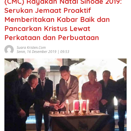
(CMC) Rayakan Natal Sinode 2019:
Serukan Jemaat Proaktif
Memberitakan Kabar Baik dan
Pancarkan Kristus Lewat
Perkataan dan Perbuataan
Suara Kristen.com
Senin, 16 Desember 2019 | 09:53