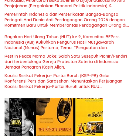
Pancasila, Peluncuran Buku Soemitro Djojohadikusumo Anti
Penjajahan (Pergolakan Ekonomi Politik Indonesia) &
Simposium Nasional “Urgensi Undang-Undang Perekonomian
Pemerintah Indonesia dan Perserikatan Bangsa-Bangsa
Nasional dan Kesejahteraan Sosial dalam Menata Bangsa
Peringati Hari Dunia Anti Perdagangan Orang 2026 dengan
Menuju Indonesia Emas 2045”,
Komitmen Baru untuk Memberantas Perdagangan Orang di
Era Digital
Rayakan Hari Ulang Tahun (HUT) ke 9, Komunitas BEPers
Indonesia (KBI) Kukuhkan Pengurus Hasil Musyawarah
Nasional (Munas) Pertama, Tema: “Penguatan dan
Pengembangan Organisasi KBI yang Berbasis Riset di seluruh
Rest In Peace Mama Joke: Salah Satu Sesepuh Pionir/Pendiri
Indonesia dan Mancanegara”.
dari terbentuknya Gereja Protestan Soteria di Indonesia
Jemaat Pancaran Kasih Allah.
Koalisi Serikat Pekerja– Partai Buruh (KSP–PB) Gelar
Konferensi Pers dan Sarasehan: Menuntaskan Perjuangan
Koalisi Serikat Pekerja–Partai Buruh untuk RUU
Ketenagakerjaan Baru.