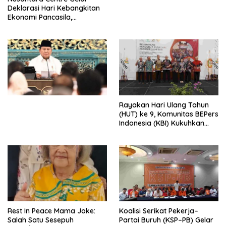
Digital
Deklarasi Hari Kebangkitan
Ekonomi Pancasila,
Peluncuran Buku Soemitro
Djojohadikusumo Anti
Penjajahan (Pergolakan
Ekonomi Politik Indonesia) &
Simposium Nasional “Urgensi
Undang-Undang
Perekonomian Nasional dan
Kesejahteraan Sosial dalam
Menata Bangsa Menuju
Rayakan Hari Ulang Tahun
Indonesia Emas 2045”,
(HUT) ke 9, Komunitas BEPers
Indonesia (KBI) Kukuhkan
Pengurus Hasil Musyawarah
Nasional (Munas) Pertama,
Tema: “Penguatan dan
Pengembangan Organisasi
KBI yang Berbasis Riset di
seluruh Indonesia dan
Mancanegara”.
Rest In Peace Mama Joke:
Koalisi Serikat Pekerja–
Salah Satu Sesepuh
Partai Buruh (KSP–PB) Gelar