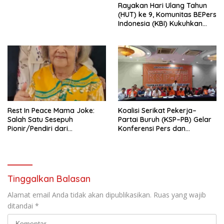
Rayakan Hari Ulang Tahun
Indonesia Emas 2045”,
(HUT) ke 9, Komunitas BEPers
Indonesia (KBI) Kukuhkan
Pengurus Hasil Musyawarah
Nasional (Munas) Pertama,
Tema: “Penguatan dan
Pengembangan Organisasi
KBI yang Berbasis Riset di
seluruh Indonesia dan
Mancanegara”.
Rest In Peace Mama Joke:
Koalisi Serikat Pekerja–
Salah Satu Sesepuh
Partai Buruh (KSP–PB) Gelar
Pionir/Pendiri dari
Konferensi Pers dan
terbentuknya Gereja
Sarasehan: Menuntaskan
Protestan Soteria di
Perjuangan Koalisi Serikat
Indonesia Jemaat Pancaran
Pekerja–Partai Buruh untuk
Kasih Allah.
RUU Ketenagakerjaan Baru.
Tinggalkan Balasan
Alamat email Anda tidak akan dipublikasikan.
Ruas yang wajib
ditandai
*