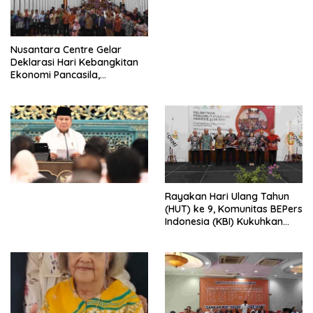
Perdagangan Orang 2026
dengan Komitmen Baru
untuk Memberantas
Perdagangan Orang di Era
Nusantara Centre Gelar
Digital
Deklarasi Hari Kebangkitan
Ekonomi Pancasila,
Peluncuran Buku Soemitro
Djojohadikusumo Anti
Penjajahan (Pergolakan
Ekonomi Politik Indonesia) &
Simposium Nasional “Urgensi
Undang-Undang
Perekonomian Nasional dan
Kesejahteraan Sosial dalam
Menata Bangsa Menuju
Rayakan Hari Ulang Tahun
Indonesia Emas 2045”,
(HUT) ke 9, Komunitas BEPers
Indonesia (KBI) Kukuhkan
Pengurus Hasil Musyawarah
Nasional (Munas) Pertama,
Tema: “Penguatan dan
Pengembangan Organisasi
KBI yang Berbasis Riset di
seluruh Indonesia dan
Mancanegara”.