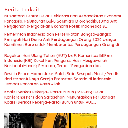
Berita Terkait
Nusantara Centre Gelar Deklarasi Hari Kebangkitan Ekonomi
Pancasila, Peluncuran Buku Soemitro Djojohadikusumo Anti
Penjajahan (Pergolakan Ekonomi Politik Indonesia) &
Simposium Nasional “Urgensi Undang-Undang Perekonomian
Pemerintah Indonesia dan Perserikatan Bangsa-Bangsa
Nasional dan Kesejahteraan Sosial dalam Menata Bangsa
Peringati Hari Dunia Anti Perdagangan Orang 2026 dengan
Menuju Indonesia Emas 2045”,
Komitmen Baru untuk Memberantas Perdagangan Orang di
Era Digital
Rayakan Hari Ulang Tahun (HUT) ke 9, Komunitas BEPers
Indonesia (KBI) Kukuhkan Pengurus Hasil Musyawarah
Nasional (Munas) Pertama, Tema: “Penguatan dan
Pengembangan Organisasi KBI yang Berbasis Riset di seluruh
Rest In Peace Mama Joke: Salah Satu Sesepuh Pionir/Pendiri
Indonesia dan Mancanegara”.
dari terbentuknya Gereja Protestan Soteria di Indonesia
Jemaat Pancaran Kasih Allah.
Koalisi Serikat Pekerja– Partai Buruh (KSP–PB) Gelar
Konferensi Pers dan Sarasehan: Menuntaskan Perjuangan
Koalisi Serikat Pekerja–Partai Buruh untuk RUU
Ketenagakerjaan Baru.