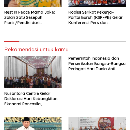
Rest In Peace Mama Joke:
Koalisi Serikat Pekerja–
Salah Satu Sesepuh
Partai Buruh (KSP–PB) Gelar
Pionir/Pendiri dari
Konferensi Pers dan
terbentuknya Gereja
Sarasehan: Menuntaskan
Protestan Soteria di
Perjuangan Koalisi Serikat
Indonesia Jemaat Pancaran
Pekerja–Partai Buruh untuk
Kasih Allah.
RUU Ketenagakerjaan Baru.
Rekomendasi untuk kamu
Pemerintah Indonesia dan
Perserikatan Bangsa-Bangsa
Peringati Hari Dunia Anti
Perdagangan Orang 2026
dengan Komitmen Baru
untuk Memberantas
Perdagangan Orang di Era
Nusantara Centre Gelar
Digital
Deklarasi Hari Kebangkitan
Ekonomi Pancasila,
Peluncuran Buku Soemitro
Djojohadikusumo Anti
Penjajahan (Pergolakan
Ekonomi Politik Indonesia) &