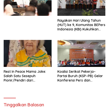
Simposium Nasional “Urgensi
Undang-Undang
Perekonomian Nasional dan
Kesejahteraan Sosial dalam
Menata Bangsa Menuju
Rayakan Hari Ulang Tahun
Indonesia Emas 2045”,
(HUT) ke 9, Komunitas BEPers
Indonesia (KBI) Kukuhkan
Pengurus Hasil Musyawarah
Nasional (Munas) Pertama,
Tema: “Penguatan dan
Pengembangan Organisasi
KBI yang Berbasis Riset di
seluruh Indonesia dan
Mancanegara”.
Rest In Peace Mama Joke:
Koalisi Serikat Pekerja–
Salah Satu Sesepuh
Partai Buruh (KSP–PB) Gelar
Pionir/Pendiri dari
Konferensi Pers dan
terbentuknya Gereja
Sarasehan: Menuntaskan
Protestan Soteria di
Perjuangan Koalisi Serikat
Indonesia Jemaat Pancaran
Pekerja–Partai Buruh untuk
Kasih Allah.
RUU Ketenagakerjaan Baru.
Tinggalkan Balasan