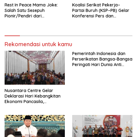
Rest In Peace Mama Joke:
Koalisi Serikat Pekerja–
Salah Satu Sesepuh
Partai Buruh (KSP–PB) Gelar
Pionir/Pendiri dari
Konferensi Pers dan
terbentuknya Gereja
Sarasehan: Menuntaskan
Protestan Soteria di
Perjuangan Koalisi Serikat
Indonesia Jemaat Pancaran
Pekerja–Partai Buruh untuk
Kasih Allah.
RUU Ketenagakerjaan Baru.
Rekomendasi untuk kamu
Pemerintah Indonesia dan
Perserikatan Bangsa-Bangsa
Peringati Hari Dunia Anti
Perdagangan Orang 2026
dengan Komitmen Baru
untuk Memberantas
Perdagangan Orang di Era
Nusantara Centre Gelar
Digital
Deklarasi Hari Kebangkitan
Ekonomi Pancasila,
Peluncuran Buku Soemitro
Djojohadikusumo Anti
Penjajahan (Pergolakan
Ekonomi Politik Indonesia) &
Simposium Nasional “Urgensi
Undang-Undang