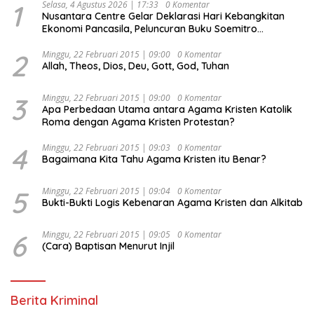
1
Selasa, 4 Agustus 2026 | 17:33
0 Komentar
Nusantara Centre Gelar Deklarasi Hari Kebangkitan
Ekonomi Pancasila, Peluncuran Buku Soemitro
Djojohadikusumo Anti Penjajahan (Pergolakan
Ekonomi Politik Indonesia) & Simposium Nasional
2
Minggu, 22 Februari 2015 | 09:00
0 Komentar
Allah, Theos, Dios, Deu, Gott, God, Tuhan
“Urgensi Undang-Undang Perekonomian Nasional dan
Kesejahteraan Sosial dalam Menata Bangsa Menuju
Indonesia Emas 2045”,
3
Minggu, 22 Februari 2015 | 09:00
0 Komentar
Apa Perbedaan Utama antara Agama Kristen Katolik
Roma dengan Agama Kristen Protestan?
4
Minggu, 22 Februari 2015 | 09:03
0 Komentar
Bagaimana Kita Tahu Agama Kristen itu Benar?
5
Minggu, 22 Februari 2015 | 09:04
0 Komentar
Bukti-Bukti Logis Kebenaran Agama Kristen dan Alkitab
6
Minggu, 22 Februari 2015 | 09:05
0 Komentar
(Cara) Baptisan Menurut Injil
Berita Kriminal