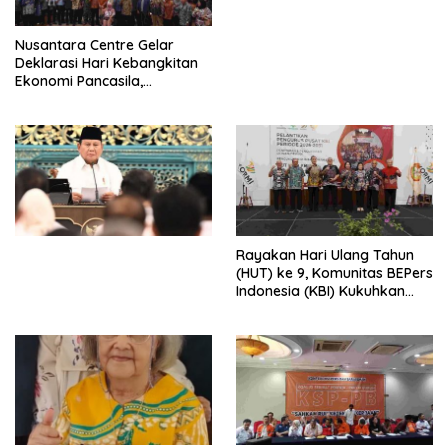
untuk Memberantas
Perdagangan Orang di Era
Nusantara Centre Gelar
Digital
Deklarasi Hari Kebangkitan
Ekonomi Pancasila,
Peluncuran Buku Soemitro
Djojohadikusumo Anti
Penjajahan (Pergolakan
Ekonomi Politik Indonesia) &
Simposium Nasional “Urgensi
Undang-Undang
Perekonomian Nasional dan
Kesejahteraan Sosial dalam
Menata Bangsa Menuju
Rayakan Hari Ulang Tahun
Indonesia Emas 2045”,
(HUT) ke 9, Komunitas BEPers
Indonesia (KBI) Kukuhkan
Pengurus Hasil Musyawarah
Nasional (Munas) Pertama,
Tema: “Penguatan dan
Pengembangan Organisasi
KBI yang Berbasis Riset di
seluruh Indonesia dan
Mancanegara”.