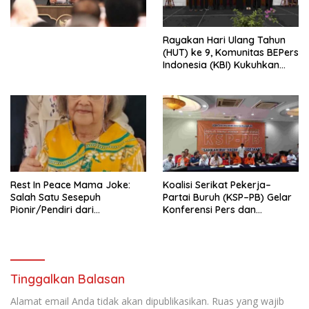
Perekonomian Nasional dan
Kesejahteraan Sosial dalam
Menata Bangsa Menuju
Rayakan Hari Ulang Tahun
Indonesia Emas 2045”,
(HUT) ke 9, Komunitas BEPers
Indonesia (KBI) Kukuhkan
Pengurus Hasil Musyawarah
Nasional (Munas) Pertama,
Tema: “Penguatan dan
Pengembangan Organisasi
KBI yang Berbasis Riset di
seluruh Indonesia dan
Mancanegara”.
Rest In Peace Mama Joke:
Koalisi Serikat Pekerja–
Salah Satu Sesepuh
Partai Buruh (KSP–PB) Gelar
Pionir/Pendiri dari
Konferensi Pers dan
terbentuknya Gereja
Sarasehan: Menuntaskan
Protestan Soteria di
Perjuangan Koalisi Serikat
Indonesia Jemaat Pancaran
Pekerja–Partai Buruh untuk
Kasih Allah.
RUU Ketenagakerjaan Baru.
Tinggalkan Balasan
Alamat email Anda tidak akan dipublikasikan.
Ruas yang wajib