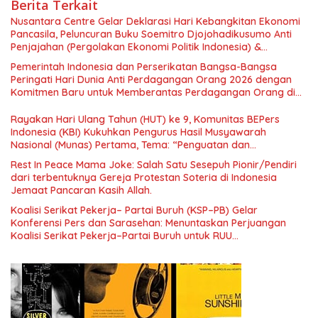
Berita Terkait
Nusantara Centre Gelar Deklarasi Hari Kebangkitan Ekonomi
Pancasila, Peluncuran Buku Soemitro Djojohadikusumo Anti
Penjajahan (Pergolakan Ekonomi Politik Indonesia) &
Simposium Nasional “Urgensi Undang-Undang Perekonomian
Pemerintah Indonesia dan Perserikatan Bangsa-Bangsa
Nasional dan Kesejahteraan Sosial dalam Menata Bangsa
Peringati Hari Dunia Anti Perdagangan Orang 2026 dengan
Menuju Indonesia Emas 2045”,
Komitmen Baru untuk Memberantas Perdagangan Orang di
Era Digital
Rayakan Hari Ulang Tahun (HUT) ke 9, Komunitas BEPers
Indonesia (KBI) Kukuhkan Pengurus Hasil Musyawarah
Nasional (Munas) Pertama, Tema: “Penguatan dan
Pengembangan Organisasi KBI yang Berbasis Riset di seluruh
Rest In Peace Mama Joke: Salah Satu Sesepuh Pionir/Pendiri
Indonesia dan Mancanegara”.
dari terbentuknya Gereja Protestan Soteria di Indonesia
Jemaat Pancaran Kasih Allah.
Koalisi Serikat Pekerja– Partai Buruh (KSP–PB) Gelar
Konferensi Pers dan Sarasehan: Menuntaskan Perjuangan
Koalisi Serikat Pekerja–Partai Buruh untuk RUU
Ketenagakerjaan Baru.