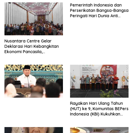
Pemerintah Indonesia dan
Perserikatan Bangsa-Bangsa
Peringati Hari Dunia Anti
Perdagangan Orang 2026
dengan Komitmen Baru
untuk Memberantas
Perdagangan Orang di Era
Nusantara Centre Gelar
Digital
Deklarasi Hari Kebangkitan
Ekonomi Pancasila,
Peluncuran Buku Soemitro
Djojohadikusumo Anti
Penjajahan (Pergolakan
Ekonomi Politik Indonesia) &
Simposium Nasional “Urgensi
Undang-Undang
Perekonomian Nasional dan
Kesejahteraan Sosial dalam
Menata Bangsa Menuju
Rayakan Hari Ulang Tahun
Indonesia Emas 2045”,
(HUT) ke 9, Komunitas BEPers
Indonesia (KBI) Kukuhkan
Pengurus Hasil Musyawarah
Nasional (Munas) Pertama,
Tema: “Penguatan dan