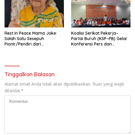
Pengembangan Organisasi
KBI yang Berbasis Riset di
seluruh Indonesia dan
Mancanegara”.
Rest In Peace Mama Joke:
Koalisi Serikat Pekerja–
Salah Satu Sesepuh
Partai Buruh (KSP–PB) Gelar
Pionir/Pendiri dari
Konferensi Pers dan
terbentuknya Gereja
Sarasehan: Menuntaskan
Protestan Soteria di
Perjuangan Koalisi Serikat
Indonesia Jemaat Pancaran
Pekerja–Partai Buruh untuk
Kasih Allah.
RUU Ketenagakerjaan Baru.
Tinggalkan Balasan
Alamat email Anda tidak akan dipublikasikan.
Ruas yang wajib
ditandai
*