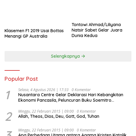
Tontowi Ahmad/Liliyana
Natsir Sabet Gelar Juara
Klasemen F1 2019 Usai Bottas
Dunia Kedua
Menangi GP Australia
Selengkapnya
Popular Post
1
Selasa, 4 Agustus 2026 | 17:33
0 Komentar
Nusantara Centre Gelar Deklarasi Hari Kebangkitan
Ekonomi Pancasila, Peluncuran Buku Soemitro
Djojohadikusumo Anti Penjajahan (Pergolakan
Ekonomi Politik Indonesia) & Simposium Nasional
2
Minggu, 22 Februari 2015 | 09:00
0 Komentar
Allah, Theos, Dios, Deu, Gott, God, Tuhan
“Urgensi Undang-Undang Perekonomian Nasional dan
Kesejahteraan Sosial dalam Menata Bangsa Menuju
Indonesia Emas 2045”,
3
Minggu, 22 Februari 2015 | 09:00
0 Komentar
Apa Perbedaan Utama antara Agama Kristen Katolik