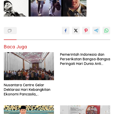
Baca Juga
Pemerintah Indonesia dan
Perserikatan Bangsa-Bangsa
Peringati Hari Dunia Anti
Perdagangan Orang 2026
dengan Komitmen Baru
untuk Memberantas
Perdagangan Orang di Era
Nusantara Centre Gelar
Digital
Deklarasi Hari Kebangkitan
Ekonomi Pancasila,
Peluncuran Buku Soemitro
Djojohadikusumo Anti
Penjajahan (Pergolakan
Ekonomi Politik Indonesia) &