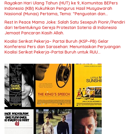
Rayakan Hari Ulang Tahun (HUT) ke 9, Komunitas BEPers
Indonesia (KBI) Kukuhkan Pengurus Hasil Musyawarah
Nasional (Munas) Pertama, Tema: “Penguatan dan
Pengembangan Organisasi KBI yang Berbasis Riset di seluruh
Rest In Peace Mama Joke: Salah Satu Sesepuh Pionir/Pendiri
Indonesia dan Mancanegara”.
dari terbentuknya Gereja Protestan Soteria di Indonesia
Jemaat Pancaran Kasih Allah.
Koalisi Serikat Pekerja– Partai Buruh (KSP–PB) Gelar
Konferensi Pers dan Sarasehan: Menuntaskan Perjuangan
Koalisi Serikat Pekerja–Partai Buruh untuk RUU
Ketenagakerjaan Baru.