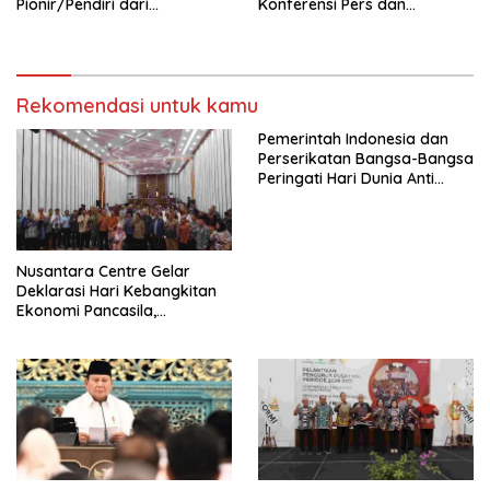
Pionir/Pendiri dari
Konferensi Pers dan
terbentuknya Gereja
Sarasehan: Menuntaskan
Protestan Soteria di
Perjuangan Koalisi Serikat
Indonesia Jemaat Pancaran
Pekerja–Partai Buruh untuk
Kasih Allah.
RUU Ketenagakerjaan Baru.
Rekomendasi untuk kamu
Pemerintah Indonesia dan
Perserikatan Bangsa-Bangsa
Peringati Hari Dunia Anti
Perdagangan Orang 2026
dengan Komitmen Baru
untuk Memberantas
Perdagangan Orang di Era
Nusantara Centre Gelar
Digital
Deklarasi Hari Kebangkitan
Ekonomi Pancasila,
Peluncuran Buku Soemitro
Djojohadikusumo Anti
Penjajahan (Pergolakan
Ekonomi Politik Indonesia) &
Simposium Nasional “Urgensi
Undang-Undang
Perekonomian Nasional dan
Kesejahteraan Sosial dalam
Menata Bangsa Menuju