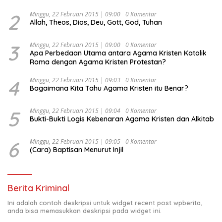
Djojohadikusumo Anti Penjajahan (Pergolakan
Ekonomi Politik Indonesia) & Simposium Nasional
2
Minggu, 22 Februari 2015 | 09:00
0 Komentar
Allah, Theos, Dios, Deu, Gott, God, Tuhan
“Urgensi Undang-Undang Perekonomian Nasional dan
Kesejahteraan Sosial dalam Menata Bangsa Menuju
Indonesia Emas 2045”,
3
Minggu, 22 Februari 2015 | 09:00
0 Komentar
Apa Perbedaan Utama antara Agama Kristen Katolik
Roma dengan Agama Kristen Protestan?
4
Minggu, 22 Februari 2015 | 09:03
0 Komentar
Bagaimana Kita Tahu Agama Kristen itu Benar?
5
Minggu, 22 Februari 2015 | 09:04
0 Komentar
Bukti-Bukti Logis Kebenaran Agama Kristen dan Alkitab
6
Minggu, 22 Februari 2015 | 09:05
0 Komentar
(Cara) Baptisan Menurut Injil
Berita Kriminal
Ini adalah contoh deskripsi untuk widget recent post wpberita,
anda bisa memasukkan deskripsi pada widget ini.