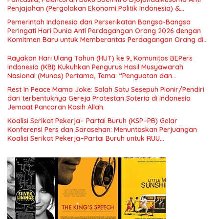
Penjajahan (Pergolakan Ekonomi Politik Indonesia) &
Simposium Nasional “Urgensi Undang-Undang Perekonomian
Pemerintah Indonesia dan Perserikatan Bangsa-Bangsa
Nasional dan Kesejahteraan Sosial dalam Menata Bangsa
Peringati Hari Dunia Anti Perdagangan Orang 2026 dengan
Menuju Indonesia Emas 2045”,
Komitmen Baru untuk Memberantas Perdagangan Orang di
Era Digital
Rayakan Hari Ulang Tahun (HUT) ke 9, Komunitas BEPers
Indonesia (KBI) Kukuhkan Pengurus Hasil Musyawarah
Nasional (Munas) Pertama, Tema: “Penguatan dan
Pengembangan Organisasi KBI yang Berbasis Riset di seluruh
Rest In Peace Mama Joke: Salah Satu Sesepuh Pionir/Pendiri
Indonesia dan Mancanegara”.
dari terbentuknya Gereja Protestan Soteria di Indonesia
Jemaat Pancaran Kasih Allah.
Koalisi Serikat Pekerja– Partai Buruh (KSP–PB) Gelar
Konferensi Pers dan Sarasehan: Menuntaskan Perjuangan
Koalisi Serikat Pekerja–Partai Buruh untuk RUU
Ketenagakerjaan Baru.