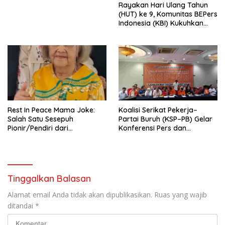
Rayakan Hari Ulang Tahun
Indonesia Emas 2045”,
(HUT) ke 9, Komunitas BEPers
Indonesia (KBI) Kukuhkan
Pengurus Hasil Musyawarah
Nasional (Munas) Pertama,
Tema: “Penguatan dan
Pengembangan Organisasi
KBI yang Berbasis Riset di
seluruh Indonesia dan
Mancanegara”.
Rest In Peace Mama Joke:
Koalisi Serikat Pekerja–
Salah Satu Sesepuh
Partai Buruh (KSP–PB) Gelar
Pionir/Pendiri dari
Konferensi Pers dan
terbentuknya Gereja
Sarasehan: Menuntaskan
Protestan Soteria di
Perjuangan Koalisi Serikat
Indonesia Jemaat Pancaran
Pekerja–Partai Buruh untuk
Kasih Allah.
RUU Ketenagakerjaan Baru.
Tinggalkan Balasan
Alamat email Anda tidak akan dipublikasikan.
Ruas yang wajib
ditandai
*