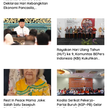
Digital
Deklarasi Hari Kebangkitan
Ekonomi Pancasila,
Peluncuran Buku Soemitro
Djojohadikusumo Anti
Penjajahan (Pergolakan
Ekonomi Politik Indonesia) &
Simposium Nasional “Urgensi
Undang-Undang
Perekonomian Nasional dan
Kesejahteraan Sosial dalam
Menata Bangsa Menuju
Rayakan Hari Ulang Tahun
Indonesia Emas 2045”,
(HUT) ke 9, Komunitas BEPers
Indonesia (KBI) Kukuhkan
Pengurus Hasil Musyawarah
Nasional (Munas) Pertama,
Tema: “Penguatan dan
Pengembangan Organisasi
KBI yang Berbasis Riset di
seluruh Indonesia dan
Mancanegara”.
Rest In Peace Mama Joke:
Koalisi Serikat Pekerja–
Salah Satu Sesepuh
Partai Buruh (KSP–PB) Gelar