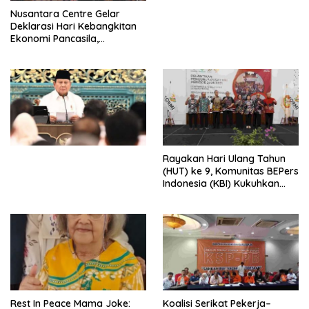
Perdagangan Orang di Era
Nusantara Centre Gelar
Digital
Deklarasi Hari Kebangkitan
Ekonomi Pancasila,
Peluncuran Buku Soemitro
Djojohadikusumo Anti
Penjajahan (Pergolakan
Ekonomi Politik Indonesia) &
Simposium Nasional “Urgensi
Undang-Undang
Perekonomian Nasional dan
Kesejahteraan Sosial dalam
Menata Bangsa Menuju
Rayakan Hari Ulang Tahun
Indonesia Emas 2045”,
(HUT) ke 9, Komunitas BEPers
Indonesia (KBI) Kukuhkan
Pengurus Hasil Musyawarah
Nasional (Munas) Pertama,
Tema: “Penguatan dan
Pengembangan Organisasi
KBI yang Berbasis Riset di
seluruh Indonesia dan
Mancanegara”.
Rest In Peace Mama Joke:
Koalisi Serikat Pekerja–