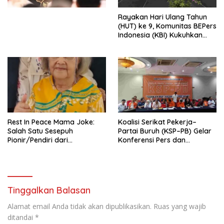
Kesejahteraan Sosial dalam
Menata Bangsa Menuju
Rayakan Hari Ulang Tahun
Indonesia Emas 2045”,
(HUT) ke 9, Komunitas BEPers
Indonesia (KBI) Kukuhkan
Pengurus Hasil Musyawarah
Nasional (Munas) Pertama,
Tema: “Penguatan dan
Pengembangan Organisasi
KBI yang Berbasis Riset di
seluruh Indonesia dan
Mancanegara”.
Rest In Peace Mama Joke:
Koalisi Serikat Pekerja–
Salah Satu Sesepuh
Partai Buruh (KSP–PB) Gelar
Pionir/Pendiri dari
Konferensi Pers dan
terbentuknya Gereja
Sarasehan: Menuntaskan
Protestan Soteria di
Perjuangan Koalisi Serikat
Indonesia Jemaat Pancaran
Pekerja–Partai Buruh untuk
Kasih Allah.
RUU Ketenagakerjaan Baru.
Tinggalkan Balasan
Alamat email Anda tidak akan dipublikasikan.
Ruas yang wajib
ditandai
*