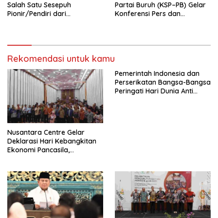
Salah Satu Sesepuh
Partai Buruh (KSP–PB) Gelar
Pionir/Pendiri dari
Konferensi Pers dan
terbentuknya Gereja
Sarasehan: Menuntaskan
Protestan Soteria di
Perjuangan Koalisi Serikat
Indonesia Jemaat Pancaran
Pekerja–Partai Buruh untuk
Kasih Allah.
RUU Ketenagakerjaan Baru.
Rekomendasi untuk kamu
Pemerintah Indonesia dan
Perserikatan Bangsa-Bangsa
Peringati Hari Dunia Anti
Perdagangan Orang 2026
dengan Komitmen Baru
untuk Memberantas
Perdagangan Orang di Era
Nusantara Centre Gelar
Digital
Deklarasi Hari Kebangkitan
Ekonomi Pancasila,
Peluncuran Buku Soemitro
Djojohadikusumo Anti
Penjajahan (Pergolakan
Ekonomi Politik Indonesia) &
Simposium Nasional “Urgensi
Undang-Undang
Perekonomian Nasional dan