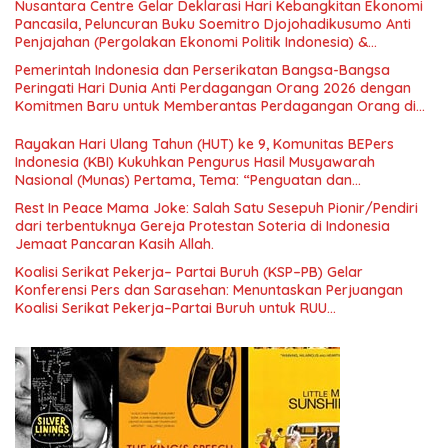
Nusantara Centre Gelar Deklarasi Hari Kebangkitan Ekonomi
Pancasila, Peluncuran Buku Soemitro Djojohadikusumo Anti
Penjajahan (Pergolakan Ekonomi Politik Indonesia) &
Simposium Nasional “Urgensi Undang-Undang Perekonomian
Pemerintah Indonesia dan Perserikatan Bangsa-Bangsa
Nasional dan Kesejahteraan Sosial dalam Menata Bangsa
Peringati Hari Dunia Anti Perdagangan Orang 2026 dengan
Menuju Indonesia Emas 2045”,
Komitmen Baru untuk Memberantas Perdagangan Orang di
Era Digital
Rayakan Hari Ulang Tahun (HUT) ke 9, Komunitas BEPers
Indonesia (KBI) Kukuhkan Pengurus Hasil Musyawarah
Nasional (Munas) Pertama, Tema: “Penguatan dan
Pengembangan Organisasi KBI yang Berbasis Riset di seluruh
Rest In Peace Mama Joke: Salah Satu Sesepuh Pionir/Pendiri
Indonesia dan Mancanegara”.
dari terbentuknya Gereja Protestan Soteria di Indonesia
Jemaat Pancaran Kasih Allah.
Koalisi Serikat Pekerja– Partai Buruh (KSP–PB) Gelar
Konferensi Pers dan Sarasehan: Menuntaskan Perjuangan
Koalisi Serikat Pekerja–Partai Buruh untuk RUU
Ketenagakerjaan Baru.