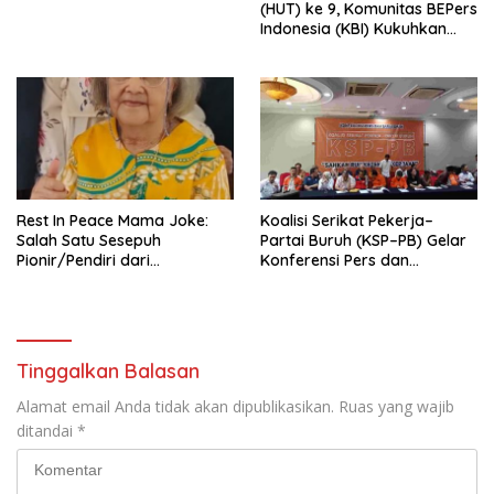
(HUT) ke 9, Komunitas BEPers
Indonesia (KBI) Kukuhkan
Pengurus Hasil Musyawarah
Nasional (Munas) Pertama,
Tema: “Penguatan dan
Pengembangan Organisasi
KBI yang Berbasis Riset di
seluruh Indonesia dan
Mancanegara”.
Rest In Peace Mama Joke:
Koalisi Serikat Pekerja–
Salah Satu Sesepuh
Partai Buruh (KSP–PB) Gelar
Pionir/Pendiri dari
Konferensi Pers dan
terbentuknya Gereja
Sarasehan: Menuntaskan
Protestan Soteria di
Perjuangan Koalisi Serikat
Indonesia Jemaat Pancaran
Pekerja–Partai Buruh untuk
Kasih Allah.
RUU Ketenagakerjaan Baru.
Tinggalkan Balasan
Alamat email Anda tidak akan dipublikasikan.
Ruas yang wajib
ditandai
*