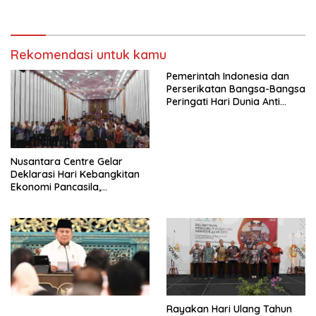
terbentuknya Gereja
Sarasehan: Menuntaskan
Protestan Soteria di
Perjuangan Koalisi Serikat
Indonesia Jemaat Pancaran
Pekerja–Partai Buruh untuk
Kasih Allah.
RUU Ketenagakerjaan Baru.
Rekomendasi untuk kamu
Pemerintah Indonesia dan
Perserikatan Bangsa-Bangsa
Peringati Hari Dunia Anti
Perdagangan Orang 2026
dengan Komitmen Baru
untuk Memberantas
Perdagangan Orang di Era
Nusantara Centre Gelar
Digital
Deklarasi Hari Kebangkitan
Ekonomi Pancasila,
Peluncuran Buku Soemitro
Djojohadikusumo Anti
Penjajahan (Pergolakan
Ekonomi Politik Indonesia) &
Simposium Nasional “Urgensi
Undang-Undang
Perekonomian Nasional dan
Kesejahteraan Sosial dalam
Menata Bangsa Menuju
Rayakan Hari Ulang Tahun
Indonesia Emas 2045”,