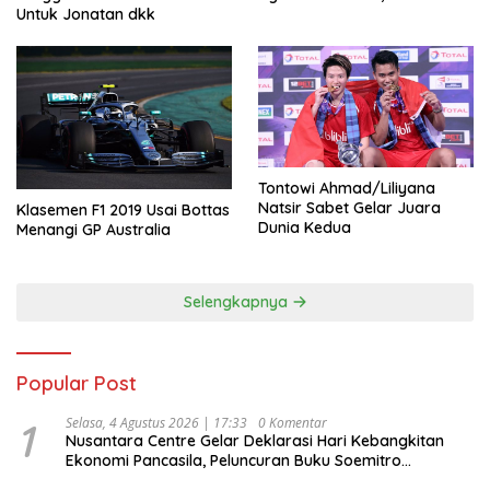
Untuk Jonatan dkk
Tontowi Ahmad/Liliyana
Natsir Sabet Gelar Juara
Klasemen F1 2019 Usai Bottas
Dunia Kedua
Menangi GP Australia
Selengkapnya
Popular Post
1
Selasa, 4 Agustus 2026 | 17:33
0 Komentar
Nusantara Centre Gelar Deklarasi Hari Kebangkitan
Ekonomi Pancasila, Peluncuran Buku Soemitro
Djojohadikusumo Anti Penjajahan (Pergolakan