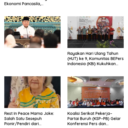
Ekonomi Pancasila,
Peluncuran Buku Soemitro
Djojohadikusumo Anti
Penjajahan (Pergolakan
Ekonomi Politik Indonesia) &
Simposium Nasional “Urgensi
Undang-Undang
Perekonomian Nasional dan
Kesejahteraan Sosial dalam
Menata Bangsa Menuju
Rayakan Hari Ulang Tahun
Indonesia Emas 2045”,
(HUT) ke 9, Komunitas BEPers
Indonesia (KBI) Kukuhkan
Pengurus Hasil Musyawarah
Nasional (Munas) Pertama,
Tema: “Penguatan dan
Pengembangan Organisasi
KBI yang Berbasis Riset di
seluruh Indonesia dan
Mancanegara”.
Rest In Peace Mama Joke:
Koalisi Serikat Pekerja–
Salah Satu Sesepuh
Partai Buruh (KSP–PB) Gelar
Pionir/Pendiri dari
Konferensi Pers dan