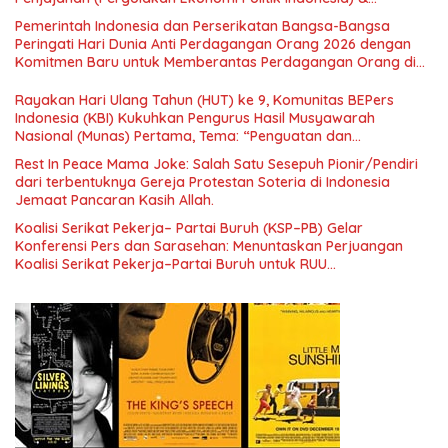
Simposium Nasional “Urgensi Undang-Undang Perekonomian
Pemerintah Indonesia dan Perserikatan Bangsa-Bangsa
Nasional dan Kesejahteraan Sosial dalam Menata Bangsa
Peringati Hari Dunia Anti Perdagangan Orang 2026 dengan
Menuju Indonesia Emas 2045”,
Komitmen Baru untuk Memberantas Perdagangan Orang di
Era Digital
Rayakan Hari Ulang Tahun (HUT) ke 9, Komunitas BEPers
Indonesia (KBI) Kukuhkan Pengurus Hasil Musyawarah
Nasional (Munas) Pertama, Tema: “Penguatan dan
Pengembangan Organisasi KBI yang Berbasis Riset di seluruh
Rest In Peace Mama Joke: Salah Satu Sesepuh Pionir/Pendiri
Indonesia dan Mancanegara”.
dari terbentuknya Gereja Protestan Soteria di Indonesia
Jemaat Pancaran Kasih Allah.
Koalisi Serikat Pekerja– Partai Buruh (KSP–PB) Gelar
Konferensi Pers dan Sarasehan: Menuntaskan Perjuangan
Koalisi Serikat Pekerja–Partai Buruh untuk RUU
Ketenagakerjaan Baru.