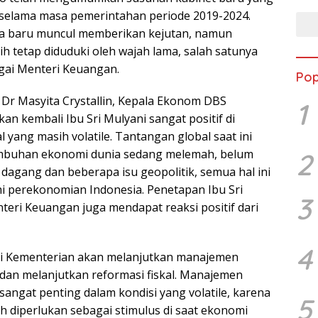
elama masa pemerintahan periode 2019-2024.
 baru muncul memberikan kejutan, namun
h tetap diduduki oleh wajah lama, salah satunya
agai Menteri Keuangan.
Pop
 Dr Masyita Crystallin, Kepala Ekonom DBS
1
an kembali Ibu Sri Mulyani sangat positif di
l yang masih volatile. Tantangan global saat ini
umbuhan ekonomi dunia sedang melemah, belum
2
 dagang dan beberapa isu geopolitik, semua hal ini
 perekonomian Indonesia. Penetapan Ibu Sri
3
teri Keuangan juga mendapat reaksi positif dari
4
i Kementerian akan melanjutkan manajemen
dan melanjutkan reformasi fiskal. Manajemen
angat penting dalam kondisi yang volatile, karena
5
 diperlukan sebagai stimulus di saat ekonomi