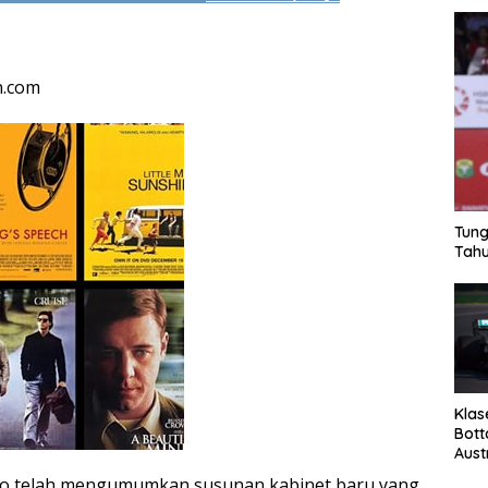
n.com
Tung
Tahu
Klas
Bott
Aust
do telah mengumumkan susunan kabinet baru yang