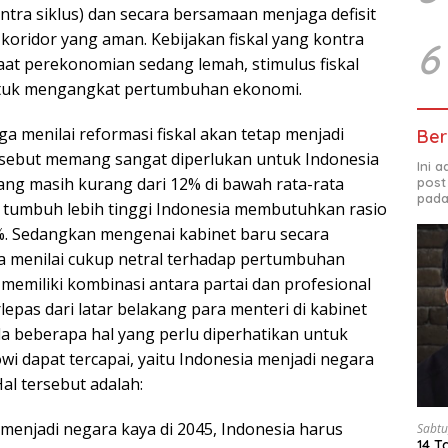
tra siklus) dan secara bersamaan menjaga defisit
 koridor yang aman. Kebijakan fiskal yang kontra
6
saat perekonomian sedang lemah, stimulus fiskal
tuk mengangkat pertumbuhan ekonomi.
uga menilai reformasi fiskal akan tetap menjadi
Ber
tersebut memang sangat diperlukan untuk Indonesia
Ini 
yang masih kurang dari 12% di bawah rata-rata
post
pada
 tumbuh lebih tinggi Indonesia membutuhkan rasio
%. Sedangkan mengenai kabinet baru secara
a menilai cukup netral terhadap pertumbuhan
 memiliki kombinasi antara partai dan profesional
lepas dari latar belakang para menteri di kabinet
da beberapa hal yang perlu diperhatikan untuk
wi dapat tercapai, yaitu Indonesia menjadi negara
Hal tersebut adalah:
menjadi negara kaya di 2045, Indonesia harus
Sabtu
14 T