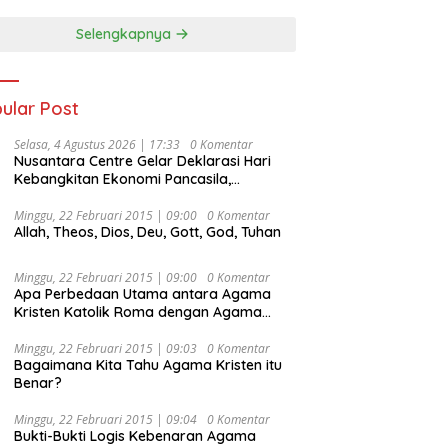
Selengkapnya
ular Post
Selasa, 4 Agustus 2026 | 17:33
0 Komentar
Nusantara Centre Gelar Deklarasi Hari
Kebangkitan Ekonomi Pancasila,
Peluncuran Buku Soemitro
Djojohadikusumo Anti Penjajahan
Minggu, 22 Februari 2015 | 09:00
0 Komentar
Allah, Theos, Dios, Deu, Gott, God, Tuhan
(Pergolakan Ekonomi Politik Indonesia) &
Simposium Nasional “Urgensi Undang-
Undang Perekonomian Nasional dan
Minggu, 22 Februari 2015 | 09:00
0 Komentar
Kesejahteraan Sosial dalam Menata
Apa Perbedaan Utama antara Agama
Bangsa Menuju Indonesia Emas 2045”,
Kristen Katolik Roma dengan Agama
Kristen Protestan?
Minggu, 22 Februari 2015 | 09:03
0 Komentar
Bagaimana Kita Tahu Agama Kristen itu
Benar?
Minggu, 22 Februari 2015 | 09:04
0 Komentar
Bukti-Bukti Logis Kebenaran Agama