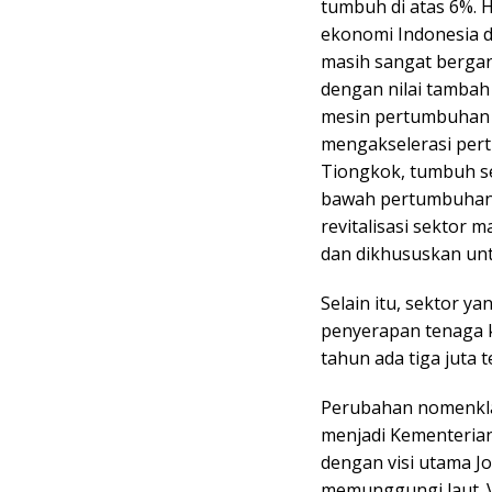
tumbuh di atas 6%. H
ekonomi Indonesia d
masih sangat bergan
dengan nilai tambah
mesin pertumbuhan 
mengakselerasi per
Tiongkok, tumbuh se
bawah pertumbuhan 
revitalisasi sektor 
dan dikhususkan unt
Selain itu, sektor 
penyerapan tenaga k
tahun ada tiga juta 
Perubahan nomenkla
menjadi Kementerian
dengan visi utama Jok
memunggungi laut. Vi