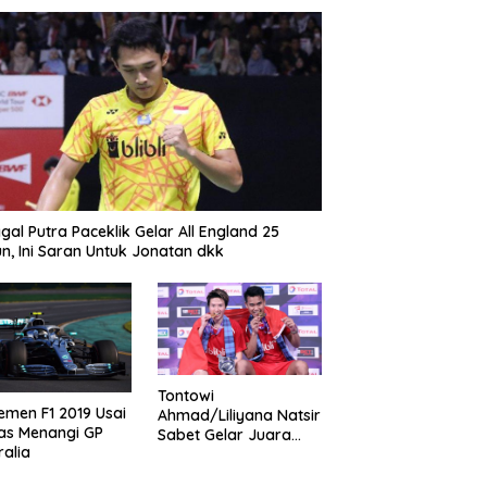
gal Putra Paceklik Gelar All England 25
n, Ini Saran Untuk Jonatan dkk
Tontowi
emen F1 2019 Usai
Ahmad/Liliyana Natsir
as Menangi GP
Sabet Gelar Juara
ralia
Dunia Kedua