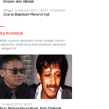
Kristen dan Alkitab
Minggu, 22 Februari 2015 | 09:05
0 Komentar
(Cara) Baptisan Menurut Injil
ita Kriminal
adalah contoh deskripsi untuk widget recent
 wpberita, anda bisa memasukkan deskripsi
 widget ini.
, 16 Maret 2019 | 08:28
ahun Terbunuhnya Munir, Polri Didesak