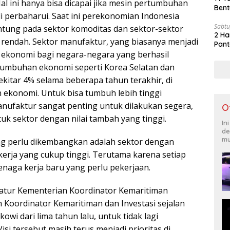
al ini hanya bisa dicapai jika mesin pertumbuhan
Bent
i perbaharui. Saat ini perekonomian Indonesia
Sabtu
tung pada sektor komoditas dan sektor-sektor
2 Ha
 rendah. Sektor manufaktur, yang biasanya menjadi
Pant
ekonomi bagi negara-negara yang berhasil
tumbuhan ekonomi seperti Korea Selatan dan
kitar 4% selama beberapa tahun terakhir, di
ekonomi. Untuk bisa tumbuh lebih tinggi
manufaktur sangat penting untuk dilakukan segera,
O
uk sektor dengan nilai tambah yang tinggi.
In
de
mu
yang perlu dikembangkan adalah sektor dengan
erja yang cukup tinggi. Terutama karena setiap
tenaga kerja baru yang perlu pekerjaan.
tur Kementerian Koordinator Kemaritiman
 Koordinator Kemaritiman dan Investasi sejalan
owi dari lima tahun lalu, untuk tidak lagi
si tersebut masih terus menjadi prioritas di