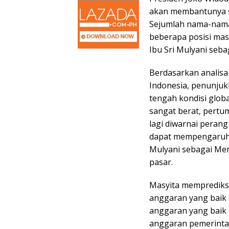
akan membantunya s
Sejumlah nama-nama
beberapa posisi masi
Ibu Sri Mulyani seb
Berdasarkan analisa
Indonesia, penunjukk
tengah kondisi globa
sangat berat, pert
lagi diwarnai perang
dapat mempengaruhi
Mulyani sebagai Men
pasar.
Masyita memprediks
anggaran yang baik 
anggaran yang baik s
anggaran pemerintah