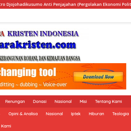
ergolakan Ekonomi Politik Indonesia) & Simposium Nasional “U
Renungan
Donasi
Nasional
Misi
Tentang Kami
n
Opini & Analisa
Nasional
Iptek
Hiburan
Teologia
 Kami