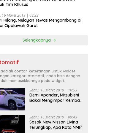
uk Tim Khusus
, 16 Maret 2019 | 08:22
ri Hilang, Nelayan Tewas Mengambang di
ai Cipalawah Garut
Selengkapnya
tomotif
i adalah contoh keterangan untuk widget
ngan kategori otomotif, anda bisa dengan
dah memasukkannya pada widget.
Sabtu, 16 Maret 2019 | 10:53
Demi Xpander, Mitsubishi
Bakal Mengimpor Kembali
Pajero Sport
Sabtu, 16 Maret 2019 | 09:43
Sosok New Nissan Livina
Terungkap, Apa Kata NMI?