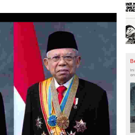
B
In
an