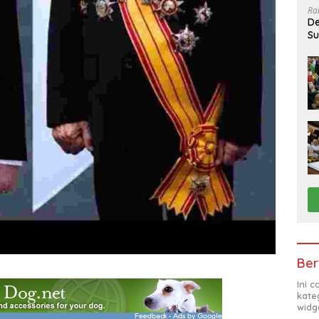
Ra
De
Su
Sa
Ber
Ini 
kate
widg