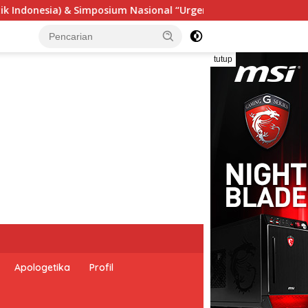
rgensi Undang-Undang Perekonomian Nasional dan Kesejahteraa
tutup
Apologetika
Profil