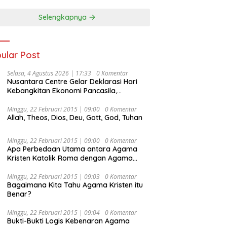
Selengkapnya
ular Post
Selasa, 4 Agustus 2026 | 17:33
0 Komentar
Nusantara Centre Gelar Deklarasi Hari
Kebangkitan Ekonomi Pancasila,
Peluncuran Buku Soemitro
Djojohadikusumo Anti Penjajahan
Minggu, 22 Februari 2015 | 09:00
0 Komentar
Allah, Theos, Dios, Deu, Gott, God, Tuhan
(Pergolakan Ekonomi Politik Indonesia) &
Simposium Nasional “Urgensi Undang-
Undang Perekonomian Nasional dan
Minggu, 22 Februari 2015 | 09:00
0 Komentar
Kesejahteraan Sosial dalam Menata
Apa Perbedaan Utama antara Agama
Bangsa Menuju Indonesia Emas 2045”,
Kristen Katolik Roma dengan Agama
Kristen Protestan?
Minggu, 22 Februari 2015 | 09:03
0 Komentar
Bagaimana Kita Tahu Agama Kristen itu
Benar?
Minggu, 22 Februari 2015 | 09:04
0 Komentar
Bukti-Bukti Logis Kebenaran Agama