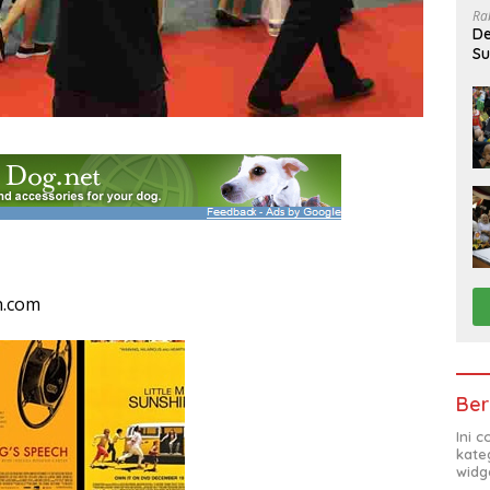
Ra
De
Su
Sa
n.com
Ber
Ini 
kate
widg