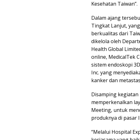
Kesehatan Taiwan”.
Dalam ajang terseb
Tingkat Lanjut, yang
berkualitas dari Ta
dikelola oleh Depar
Health Global Limit
online, MedicalTek 
sistem endoskopi 3D,
Inc. yang menyedia
kanker dan metastas
Disamping kegiatan 
memperkenalkan lay
Meeting, untuk menc
produknya di pasar 
“Melalui Hospital E
kerjasama yang baik