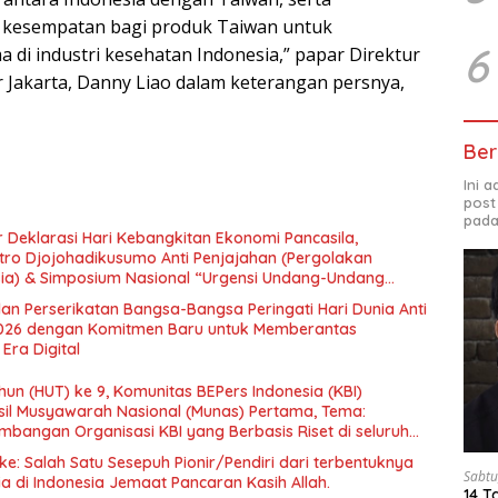
kesempatan bagi produk Taiwan untuk
6
di industri kesehatan Indonesia,” papar Direktur
 Jakarta, Danny Liao dalam keterangan persnya,
Ber
Ini 
post
pada
 Deklarasi Hari Kebangkitan Ekonomi Pancasila,
tro Djojohadikusumo Anti Penjajahan (Pergolakan
esia) & Simposium Nasional “Urgensi Undang-Undang
 dan Kesejahteraan Sosial dalam Menata Bangsa Menuju
an Perserikatan Bangsa-Bangsa Peringati Hari Dunia Anti
026 dengan Komitmen Baru untuk Memberantas
Era Digital
un (HUT) ke 9, Komunitas BEPers Indonesia (KBI)
il Musyawarah Nasional (Munas) Pertama, Tema:
bangan Organisasi KBI yang Berbasis Riset di seluruh
gara”.
e: Salah Satu Sesepuh Pionir/Pendiri dari terbentuknya
Sabtu
ia di Indonesia Jemaat Pancaran Kasih Allah.
14 T