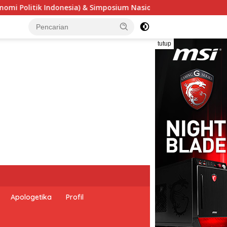
al “Urgensi Undang-Undang Perekonomian Nasional dan Kesejah
tutup
Apologetika
Profil