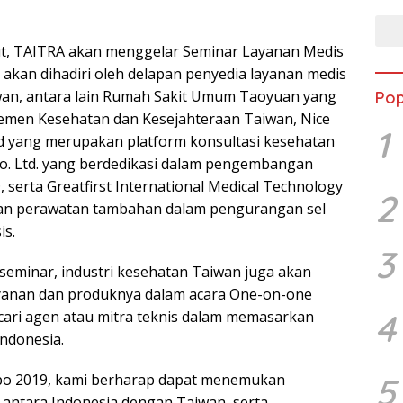
ut, TAITRA akan menggelar Seminar Layanan Medis
 akan dihadiri oleh delapan penyedia layanan medis
iwan, antara lain Rumah Sakit Umum Taoyuan yang
Pop
temen Kesehatan dan Kesejahteraan Taiwan, Nice
1
ed yang merupakan platform konsultasi kesehatan
Co. Ltd. yang berdedikasi dalam pengembangan
 serta Greatfirst International Medical Technology
2
kan perawatan tambahan dalam pengurangan sel
is.
3
seminar, industri kesehatan Taiwan juga akan
anan dan produknya dalam acara One-on-one
4
ari agen atau mitra teknis dalam memasarkan
Indonesia.
5
xpo 2019, kami berharap dapat menemukan
 antara Indonesia dengan Taiwan, serta