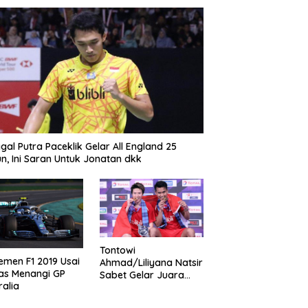
gal Putra Paceklik Gelar All England 25
n, Ini Saran Untuk Jonatan dkk
Tontowi
emen F1 2019 Usai
Ahmad/Liliyana Natsir
as Menangi GP
Sabet Gelar Juara
ralia
Dunia Kedua