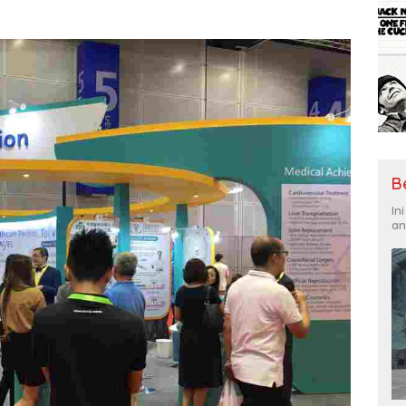
B
In
an