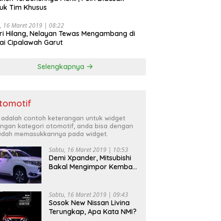
uk Tim Khusus
, 16 Maret 2019 | 08:22
ri Hilang, Nelayan Tewas Mengambang di
ai Cipalawah Garut
Selengkapnya
tomotif
i adalah contoh keterangan untuk widget
ngan kategori otomotif, anda bisa dengan
dah memasukkannya pada widget.
Sabtu, 16 Maret 2019 | 10:53
Demi Xpander, Mitsubishi
Bakal Mengimpor Kembali
Pajero Sport
Sabtu, 16 Maret 2019 | 09:43
Sosok New Nissan Livina
Terungkap, Apa Kata NMI?