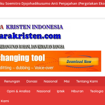
an (Pergolakan Ekonomi Politik Indonesia) & Simposium Nasion
Renungan
Donasi
Nasional
Misi
Tentang Kami
n
Opini & Analisa
Nasional
Iptek
Hiburan
Teologia
 Kami