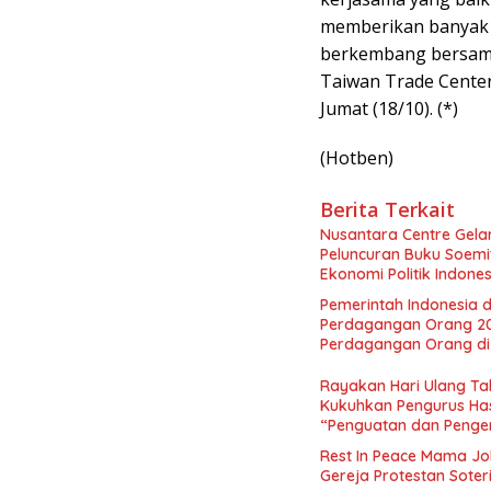
memberikan banyak 
berkembang bersama 
Taiwan Trade Center
Jumat (18/10). (*)
(Hotben)
Berita Terkait
Nusantara Centre Gelar
Peluncuran Buku Soemi
Ekonomi Politik Indon
Perekonomian Nasional
Pemerintah Indonesia d
Indonesia Emas 2045”,
Perdagangan Orang 2
Perdagangan Orang di 
Rayakan Hari Ulang Tah
Kukuhkan Pengurus Has
“Penguatan dan Pengem
Indonesia dan Mancane
Rest In Peace Mama Jok
Gereja Protestan Soter