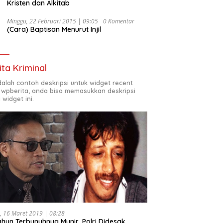
Kristen dan Alkitab
Minggu, 22 Februari 2015 | 09:05
0 Komentar
(Cara) Baptisan Menurut Injil
ita Kriminal
adalah contoh deskripsi untuk widget recent
 wpberita, anda bisa memasukkan deskripsi
 widget ini.
, 16 Maret 2019 | 08:28
ahun Terbunuhnya Munir, Polri Didesak