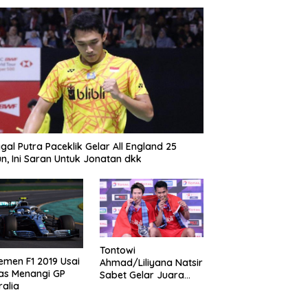
gal Putra Paceklik Gelar All England 25
n, Ini Saran Untuk Jonatan dkk
Tontowi
emen F1 2019 Usai
Ahmad/Liliyana Natsir
as Menangi GP
Sabet Gelar Juara
ralia
Dunia Kedua