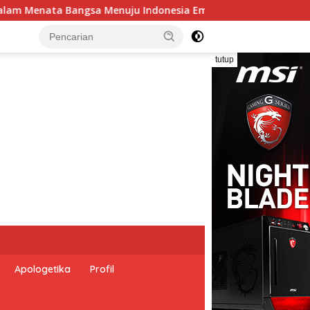
2045”,
Pemerintah Indonesia dan Perserikatan Bangsa
tutup
Apologetika
Profil