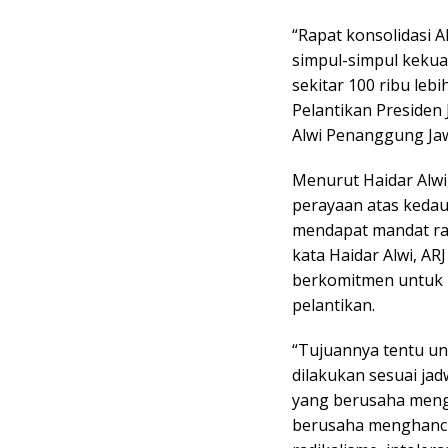
“Rapat konsolidasi
simpul-simpul kekua
sekitar 100 ribu le
Pelantikan Presiden
Alwi Penanggung Jawa
Menurut Haidar Alwi
perayaan atas kedaul
mendapat mandat raky
kata Haidar Alwi, AR
berkomitmen untuk m
pelantikan.
“Tujuannya tentu un
dilakukan sesuai jad
yang berusaha meng
berusaha menghancu