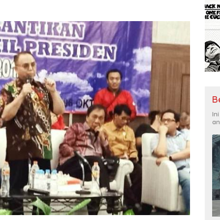
B
In
an