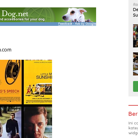
Ra
De
Su
Sa
n.com
Ber
Ini 
kate
widg