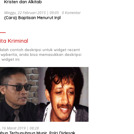
Kristen dan Alkitab
Minggu, 22 Februari 2015 | 09:05
0 Komentar
(Cara) Baptisan Menurut Injil
ita Kriminal
adalah contoh deskripsi untuk widget recent
 wpberita, anda bisa memasukkan deskripsi
 widget ini.
, 16 Maret 2019 | 08:28
ahun Terbunuhnya Munir, Polri Didesak