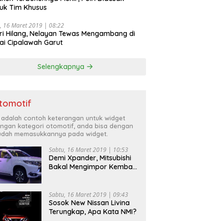
uk Tim Khusus
, 16 Maret 2019 | 08:22
ri Hilang, Nelayan Tewas Mengambang di
ai Cipalawah Garut
Selengkapnya
tomotif
i adalah contoh keterangan untuk widget
ngan kategori otomotif, anda bisa dengan
dah memasukkannya pada widget.
Sabtu, 16 Maret 2019 | 10:53
Demi Xpander, Mitsubishi
Bakal Mengimpor Kembali
Pajero Sport
Sabtu, 16 Maret 2019 | 09:43
Sosok New Nissan Livina
Terungkap, Apa Kata NMI?