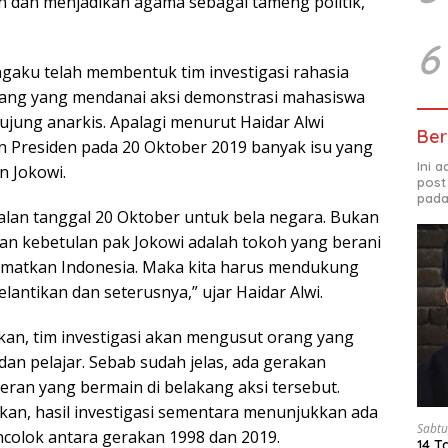
an dan menjadikan agama sebagai tameng politik,”
6
ngaku telah membentuk tim investigasi rahasia
rang yang mendanai aksi demonstrasi mahasiswa
ujung anarkis. Apalagi menurut Haidar Alwi
Ber
n Presiden pada 20 Oktober 2019 banyak isu yang
Ini 
n Jokowi.
post
pada
jalan tanggal 20 Oktober untuk bela negara. Bukan
Dan kebetulan pak Jokowi adalah tokoh yang berani
atkan Indonesia. Maka kita harus mendukung
lantikan dan seterusnya,” ujar Haidar Alwi.
kan, tim investigasi akan mengusut orang yang
an pelajar. Sebab sudah jelas, ada gerakan
leran yang bermain di belakang aksi tersebut.
kan, hasil investigasi sementara menunjukkan ada
Sabtu
colok antara gerakan 1998 dan 2019.
14 T