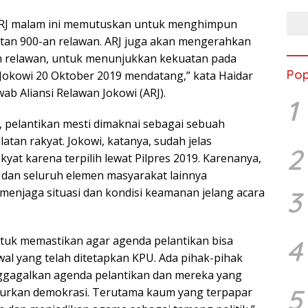
 ARJ malam ini memutuskan untuk menghimpun
tan 900-an relawan. ARJ juga akan mengerahkan
bih relawan, untuk menunjukkan kekuatan pada
Pop
 Jokowi 20 Oktober 2019 mendatang,” kata Haidar
b Aliansi Relawan Jokowi (ARJ).
1
, pelantikan mesti dimaknai sebagai sebuah
atan rakyat. Jokowi, katanya, sudah jelas
2
at karena terpilih lewat Pilpres 2019. Karenanya,
J dan seluruh elemen masyarakat lainnya
3
enjaga situasi dan kondisi keamanan jelang acara
tuk memastikan agar agenda pelantikan bisa
4
wal yang telah ditetapkan KPU. Ada pihak-pihak
gagalkan agenda pelantikan dan mereka yang
5
rkan demokrasi. Terutama kaum yang terpapar