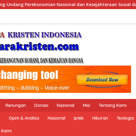
ejahteraan Sosial dalam Menata Bangsa Menuju Indonesia Emas 
Renungan
Donasi
Nasional
Misi
Tentang Kami
n
Opini & Analisa
Nasional
Iptek
Hiburan
Teologia
 Kami