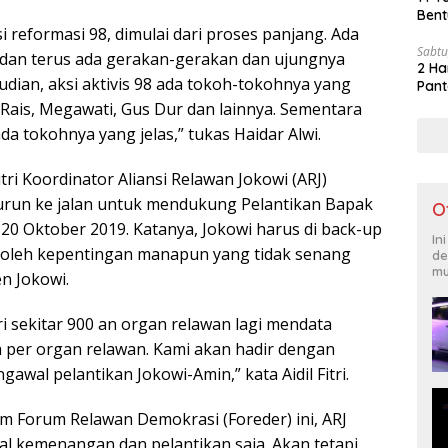
Bent
 reformasi 98, dimulai dari proses panjang. Ada
Sabtu
 dan terus ada gerakan-gerakan dan ujungnya
2 Ha
dian, aksi aktivis 98 ada tokoh-tokohnya yang
Pant
 Rais, Megawati, Gus Dur dan lainnya. Sementara
ada tokohnya yang jelas,” tukas Haidar Alwi.
itri Koordinator Aliansi Relawan Jokowi (ARJ)
urun ke jalan untuk mendukung Pelantikan Bapak
O
20 Oktober 2019. Katanya, Jokowi harus di back-up
In
 oleh kepentingan manapun yang tidak senang
de
mu
n Jokowi.
ri sekitar 900 an organ relawan lagi mendata
 per organ relawan. Kami akan hadir dengan
wal pelantikan Jokowi-Amin,” kata Aidil Fitri.
 Forum Relawan Demokrasi (Foreder) ini, ARJ
l kemenangan dan pelantikan saja. Akan tetapi