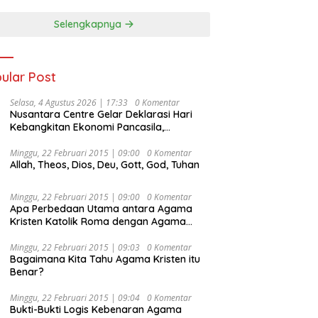
Selengkapnya
ular Post
Selasa, 4 Agustus 2026 | 17:33
0 Komentar
Nusantara Centre Gelar Deklarasi Hari
Kebangkitan Ekonomi Pancasila,
Peluncuran Buku Soemitro
Djojohadikusumo Anti Penjajahan
Minggu, 22 Februari 2015 | 09:00
0 Komentar
Allah, Theos, Dios, Deu, Gott, God, Tuhan
(Pergolakan Ekonomi Politik Indonesia) &
Simposium Nasional “Urgensi Undang-
Undang Perekonomian Nasional dan
Minggu, 22 Februari 2015 | 09:00
0 Komentar
Kesejahteraan Sosial dalam Menata
Apa Perbedaan Utama antara Agama
Bangsa Menuju Indonesia Emas 2045”,
Kristen Katolik Roma dengan Agama
Kristen Protestan?
Minggu, 22 Februari 2015 | 09:03
0 Komentar
Bagaimana Kita Tahu Agama Kristen itu
Benar?
Minggu, 22 Februari 2015 | 09:04
0 Komentar
Bukti-Bukti Logis Kebenaran Agama