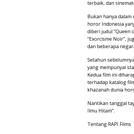
terbaik, dan sinemat
Bukan hanya dalam ne
horor Indonesia yang 
diberi judul “Queen o
“Exorcisme Noir”, jug
dan beberapa negara
Setahun sebelumnya,
yang mempunyai stat
Kedua film ini diha
terhadap katalog fil
khazanah dunia horo
Nantikan tanggal ta
Ilmu Hitam”.
Tentang RAPI Films