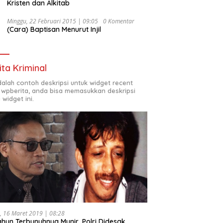
Kristen dan Alkitab
Minggu, 22 Februari 2015 | 09:05
0 Komentar
(Cara) Baptisan Menurut Injil
ita Kriminal
adalah contoh deskripsi untuk widget recent
 wpberita, anda bisa memasukkan deskripsi
 widget ini.
, 16 Maret 2019 | 08:28
ahun Terbunuhnya Munir, Polri Didesak