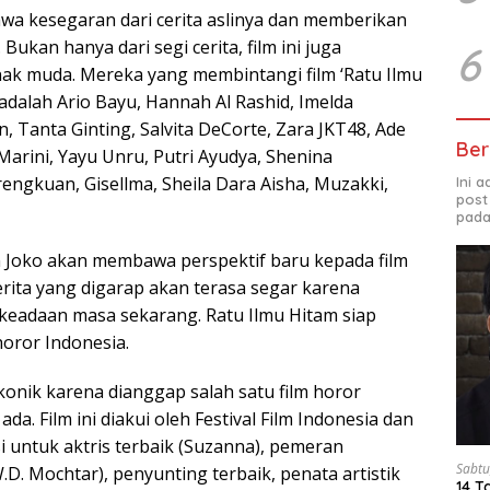
awa kesegaran dari cerita aslinya dan memberikan
ukan hanya dari segi cerita, film ini juga
6
nak muda. Mereka yang membintangi film ‘Ratu Ilmu
 adalah Ario Bayu, Hannah Al Rashid, Imelda
n, Tanta Ginting, Salvita DeCorte, Zara JKT48, Ade
Ber
arini, Yayu Unru, Putri Ayudya, Shenina
engkuan, Gisellma, Sheila Dara Aisha, Muzakki,
Ini 
post
pada
 Joko akan membawa perspektif baru kepada film
erita yang digarap akan terasa segar karena
keadaan masa sekarang. Ratu Ilmu Hitam siap
oror Indonesia.
ikonik karena dianggap salah satu film horor
da. Film ini diakui oleh Festival Film Indonesia dan
i untuk aktris terbaik (Suzanna), pemeran
Sabtu
D. Mochtar), penyunting terbaik, penata artistik
14 T