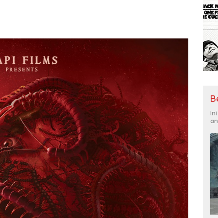
B
In
an