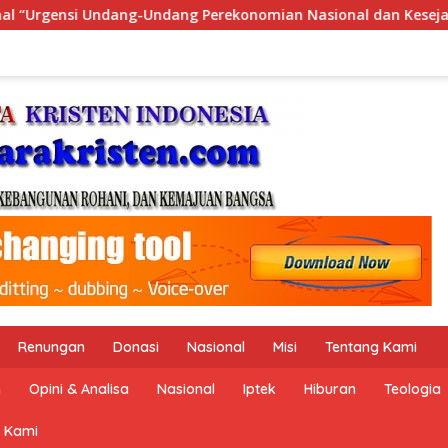
dan Kesejahteraan Sosial dalam Menata Bangsa Menuju Indonesi
Renungan
Donasi
Nasional
Misi
Tentang Kami
n
Opini & Analisa
Nasional
Iptek
Hiburan
Teologia
 Kami