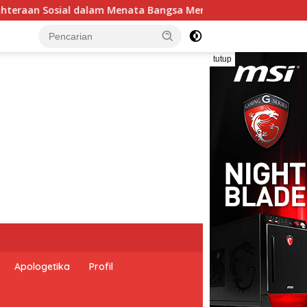
a Emas 2045”,
Pemerintah Indonesia dan Perserikatan
tutup
Apologetika
Profil