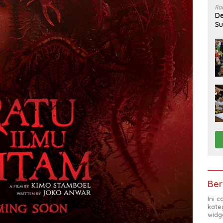
Ra
De
Su
Sa
Ber
Ini 
kate
widg