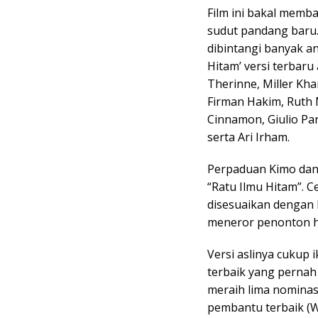
Film ini bakal memb
sudut pandang baru. B
dibintangi banyak a
Hitam’ versi terbaru
Therinne, Miller Kha
Firman Hakim, Ruth M
Cinnamon, Giulio Par
serta Ari Irham.
Perpaduan Kimo dan
“Ratu Ilmu Hitam”. C
disesuaikan dengan 
meneror penonton h
Versi aslinya cukup 
terbaik yang pernah a
meraih lima nominas
pembantu terbaik (W.