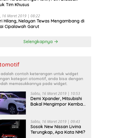
uk Tim Khusus
, 16 Maret 2019 | 08:22
ri Hilang, Nelayan Tewas Mengambang di
ai Cipalawah Garut
Selengkapnya
tomotif
i adalah contoh keterangan untuk widget
ngan kategori otomotif, anda bisa dengan
dah memasukkannya pada widget.
Sabtu, 16 Maret 2019 | 10:53
Demi Xpander, Mitsubishi
Bakal Mengimpor Kembali
Pajero Sport
Sabtu, 16 Maret 2019 | 09:43
Sosok New Nissan Livina
Terungkap, Apa Kata NMI?