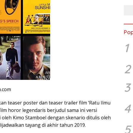
Pop
1
2
3
n.com
an teaser poster dan teaser trailer film ‘Ratu Ilmu
4
film horor legendaris berjudul sama ini versi
 oleh Kimo Stamboel dengan skenario ditulis oleh
dijadwalkan tayang di akhir tahun 2019.
5