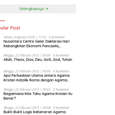
Selengkapnya
ular Post
Selasa, 4 Agustus 2026 | 17:33
0 Komentar
Nusantara Centre Gelar Deklarasi Hari
Kebangkitan Ekonomi Pancasila,
Peluncuran Buku Soemitro
Djojohadikusumo Anti Penjajahan
Minggu, 22 Februari 2015 | 09:00
0 Komentar
Allah, Theos, Dios, Deu, Gott, God, Tuhan
(Pergolakan Ekonomi Politik Indonesia) &
Simposium Nasional “Urgensi Undang-
Undang Perekonomian Nasional dan
Minggu, 22 Februari 2015 | 09:00
0 Komentar
Kesejahteraan Sosial dalam Menata
Apa Perbedaan Utama antara Agama
Bangsa Menuju Indonesia Emas 2045”,
Kristen Katolik Roma dengan Agama
Kristen Protestan?
Minggu, 22 Februari 2015 | 09:03
0 Komentar
Bagaimana Kita Tahu Agama Kristen itu
Benar?
Minggu, 22 Februari 2015 | 09:04
0 Komentar
Bukti-Bukti Logis Kebenaran Agama