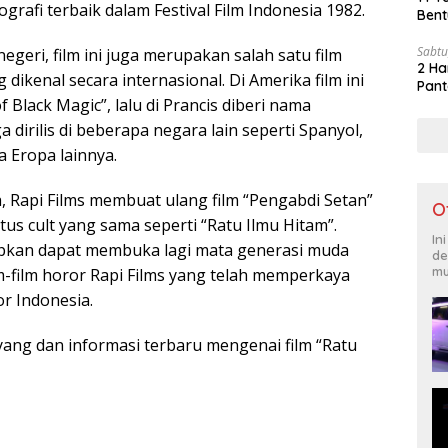
ografi terbaik dalam Festival Film Indonesia 1982.
Bent
Sabtu
geri, film ini juga merupakan salah satu film
2 Ha
dikenal secara internasional. Di Amerika film ini
Pant
f Black Magic”, lalu di Prancis diberi nama
a dirilis di beberapa negara lain seperti Spanyol,
 Eropa lainnya.
 Rapi Films membuat ulang film “Pengabdi Setan”
O
us cult yang sama seperti “Ratu Ilmu Hitam”.
In
rapkan dapat membuka lagi mata generasi muda
de
mu
m-film horor Rapi Films yang telah memperkaya
r Indonesia.
yang dan informasi terbaru mengenai film “Ratu