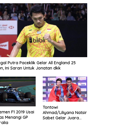
gal Putra Paceklik Gelar All England 25
n, Ini Saran Untuk Jonatan dkk
Tontowi
emen F1 2019 Usai
Ahmad/Liliyana Natsir
as Menangi GP
Sabet Gelar Juara
ralia
Dunia Kedua