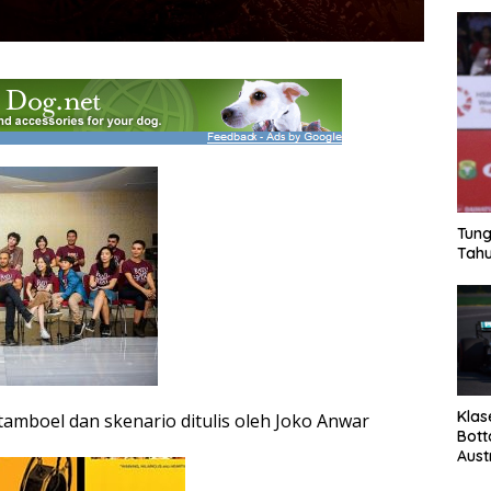
Tung
Tahu
Klas
tamboel dan skenario ditulis oleh Joko Anwar
Bott
Aust