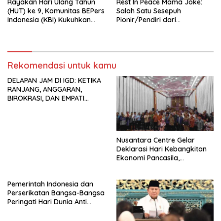
Rayakan Hari Ulang Tahun
Rest In Peace Mama Joke:
(HUT) ke 9, Komunitas BEPers
Salah Satu Sesepuh
Indonesia (KBI) Kukuhkan
Pionir/Pendiri dari
Pengurus Hasil Musyawarah
terbentuknya Gereja
Nasional (Munas) Pertama,
Protestan Soteria di
Tema: “Penguatan dan
Indonesia Jemaat Pancaran
Pengembangan Organisasi
Kasih Allah.
KBI yang Berbasis Riset di
Rekomendasi untuk kamu
seluruh Indonesia dan
DELAPAN JAM DI IGD: KETIKA
Mancanegara”.
RANJANG, ANGGARAN,
BIROKRASI, DAN EMPATI
SAMA-SAMA MENIPIS
Nusantara Centre Gelar
Deklarasi Hari Kebangkitan
Ekonomi Pancasila,
Peluncuran Buku Soemitro
Djojohadikusumo Anti
Pemerintah Indonesia dan
Penjajahan (Pergolakan
Perserikatan Bangsa-Bangsa
Ekonomi Politik Indonesia) &
Peringati Hari Dunia Anti
Simposium Nasional “Urgensi
Perdagangan Orang 2026
Undang-Undang
dengan Komitmen Baru
Perekonomian Nasional dan