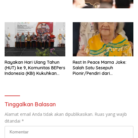
untuk Memberantas
Kesejahteraan Sosial dalam
Perdagangan Orang di Era
Menata Bangsa Menuju
Digital
Indonesia Emas 2045”,
Rayakan Hari Ulang Tahun
Rest In Peace Mama Joke:
(HUT) ke 9, Komunitas BEPers
Salah Satu Sesepuh
Indonesia (KBI) Kukuhkan
Pionir/Pendiri dari
Pengurus Hasil Musyawarah
terbentuknya Gereja
Nasional (Munas) Pertama,
Protestan Soteria di
Tema: “Penguatan dan
Indonesia Jemaat Pancaran
Pengembangan Organisasi
Kasih Allah.
KBI yang Berbasis Riset di
Tinggalkan Balasan
seluruh Indonesia dan
Mancanegara”.
Alamat email Anda tidak akan dipublikasikan.
Ruas yang wajib
ditandai
*