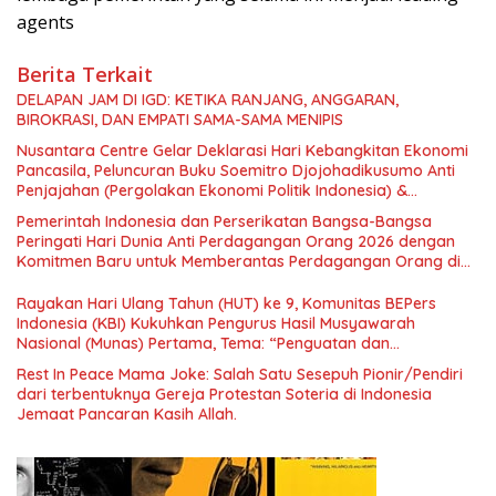
agents
Berita Terkait
DELAPAN JAM DI IGD: KETIKA RANJANG, ANGGARAN,
BIROKRASI, DAN EMPATI SAMA-SAMA MENIPIS
Nusantara Centre Gelar Deklarasi Hari Kebangkitan Ekonomi
Pancasila, Peluncuran Buku Soemitro Djojohadikusumo Anti
Penjajahan (Pergolakan Ekonomi Politik Indonesia) &
Simposium Nasional “Urgensi Undang-Undang Perekonomian
Pemerintah Indonesia dan Perserikatan Bangsa-Bangsa
Nasional dan Kesejahteraan Sosial dalam Menata Bangsa
Peringati Hari Dunia Anti Perdagangan Orang 2026 dengan
Menuju Indonesia Emas 2045”,
Komitmen Baru untuk Memberantas Perdagangan Orang di
Era Digital
Rayakan Hari Ulang Tahun (HUT) ke 9, Komunitas BEPers
Indonesia (KBI) Kukuhkan Pengurus Hasil Musyawarah
Nasional (Munas) Pertama, Tema: “Penguatan dan
Pengembangan Organisasi KBI yang Berbasis Riset di seluruh
Rest In Peace Mama Joke: Salah Satu Sesepuh Pionir/Pendiri
Indonesia dan Mancanegara”.
dari terbentuknya Gereja Protestan Soteria di Indonesia
Jemaat Pancaran Kasih Allah.