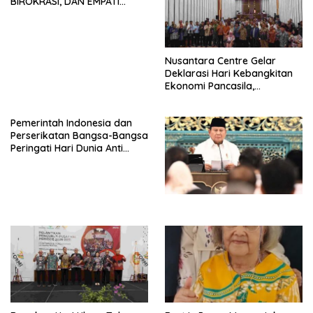
BIROKRASI, DAN EMPATI
SAMA-SAMA MENIPIS
Nusantara Centre Gelar
Deklarasi Hari Kebangkitan
Ekonomi Pancasila,
Peluncuran Buku Soemitro
Djojohadikusumo Anti
Pemerintah Indonesia dan
Penjajahan (Pergolakan
Perserikatan Bangsa-Bangsa
Ekonomi Politik Indonesia) &
Peringati Hari Dunia Anti
Simposium Nasional “Urgensi
Perdagangan Orang 2026
Undang-Undang
dengan Komitmen Baru
Perekonomian Nasional dan
untuk Memberantas
Kesejahteraan Sosial dalam
Perdagangan Orang di Era
Menata Bangsa Menuju
Digital
Indonesia Emas 2045”,