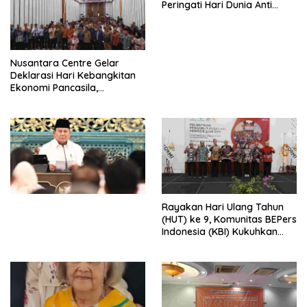
Peringati Hari Dunia Anti
Perdagangan Orang 2026
dengan Komitmen Baru
untuk Memberantas
Perdagangan Orang di Era
Nusantara Centre Gelar
Digital
Deklarasi Hari Kebangkitan
Ekonomi Pancasila,
Peluncuran Buku Soemitro
Djojohadikusumo Anti
Penjajahan (Pergolakan
Ekonomi Politik Indonesia) &
Simposium Nasional “Urgensi
Undang-Undang
Perekonomian Nasional dan
Kesejahteraan Sosial dalam
Menata Bangsa Menuju
Rayakan Hari Ulang Tahun
Indonesia Emas 2045”,
(HUT) ke 9, Komunitas BEPers
Indonesia (KBI) Kukuhkan
Pengurus Hasil Musyawarah
Nasional (Munas) Pertama,
Tema: “Penguatan dan
Pengembangan Organisasi
KBI yang Berbasis Riset di
seluruh Indonesia dan