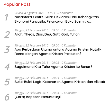
Popular Post
1
Selasa, 4 Agustus 2026 | 17:33
0 Komentar
Nusantara Centre Gelar Deklarasi Hari Kebangkitan
Ekonomi Pancasila, Peluncuran Buku Soemitro
Djojohadikusumo Anti Penjajahan (Pergolakan
Ekonomi Politik Indonesia) & Simposium Nasional
2
Minggu, 22 Februari 2015 | 09:00
0 Komentar
Allah, Theos, Dios, Deu, Gott, God, Tuhan
“Urgensi Undang-Undang Perekonomian Nasional dan
Kesejahteraan Sosial dalam Menata Bangsa Menuju
Indonesia Emas 2045”,
3
Minggu, 22 Februari 2015 | 09:00
0 Komentar
Apa Perbedaan Utama antara Agama Kristen Katolik
Roma dengan Agama Kristen Protestan?
4
Minggu, 22 Februari 2015 | 09:03
0 Komentar
Bagaimana Kita Tahu Agama Kristen itu Benar?
5
Minggu, 22 Februari 2015 | 09:04
0 Komentar
Bukti-Bukti Logis Kebenaran Agama Kristen dan Alkitab
6
Minggu, 22 Februari 2015 | 09:05
0 Komentar
(Cara) Baptisan Menurut Injil