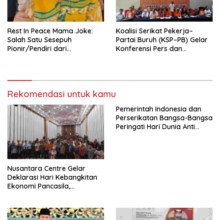
Mancanegara”.
Rest In Peace Mama Joke:
Koalisi Serikat Pekerja–
Salah Satu Sesepuh
Partai Buruh (KSP–PB) Gelar
Pionir/Pendiri dari
Konferensi Pers dan
terbentuknya Gereja
Sarasehan: Menuntaskan
Protestan Soteria di
Perjuangan Koalisi Serikat
Indonesia Jemaat Pancaran
Pekerja–Partai Buruh untuk
Kasih Allah.
RUU Ketenagakerjaan Baru.
Rekomendasi untuk kamu
Pemerintah Indonesia dan
Perserikatan Bangsa-Bangsa
Peringati Hari Dunia Anti
Perdagangan Orang 2026
dengan Komitmen Baru
untuk Memberantas
Perdagangan Orang di Era
Nusantara Centre Gelar
Digital
Deklarasi Hari Kebangkitan
Ekonomi Pancasila,
Peluncuran Buku Soemitro
Djojohadikusumo Anti
Penjajahan (Pergolakan