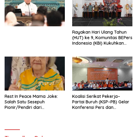
Ekonomi Politik Indonesia) &
Simposium Nasional “Urgensi
Undang-Undang
Perekonomian Nasional dan
Kesejahteraan Sosial dalam
Menata Bangsa Menuju
Rayakan Hari Ulang Tahun
Indonesia Emas 2045”,
(HUT) ke 9, Komunitas BEPers
Indonesia (KBI) Kukuhkan
Pengurus Hasil Musyawarah
Nasional (Munas) Pertama,
Tema: “Penguatan dan
Pengembangan Organisasi
KBI yang Berbasis Riset di
seluruh Indonesia dan
Mancanegara”.
Rest In Peace Mama Joke:
Koalisi Serikat Pekerja–
Salah Satu Sesepuh
Partai Buruh (KSP–PB) Gelar
Pionir/Pendiri dari
Konferensi Pers dan
terbentuknya Gereja
Sarasehan: Menuntaskan
Protestan Soteria di
Perjuangan Koalisi Serikat
Indonesia Jemaat Pancaran
Pekerja–Partai Buruh untuk
Kasih Allah.
RUU Ketenagakerjaan Baru.