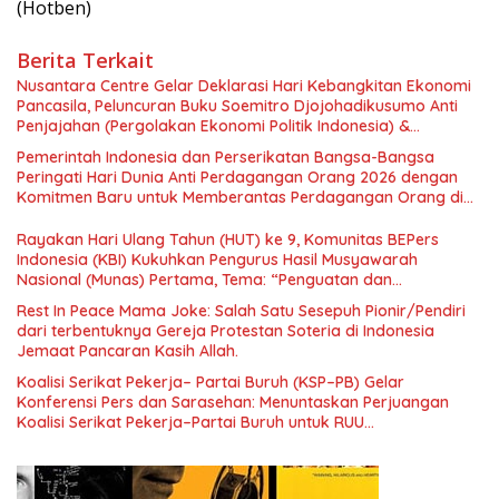
(Hotben)
Berita Terkait
Nusantara Centre Gelar Deklarasi Hari Kebangkitan Ekonomi
Pancasila, Peluncuran Buku Soemitro Djojohadikusumo Anti
Penjajahan (Pergolakan Ekonomi Politik Indonesia) &
Simposium Nasional “Urgensi Undang-Undang Perekonomian
Pemerintah Indonesia dan Perserikatan Bangsa-Bangsa
Nasional dan Kesejahteraan Sosial dalam Menata Bangsa
Peringati Hari Dunia Anti Perdagangan Orang 2026 dengan
Menuju Indonesia Emas 2045”,
Komitmen Baru untuk Memberantas Perdagangan Orang di
Era Digital
Rayakan Hari Ulang Tahun (HUT) ke 9, Komunitas BEPers
Indonesia (KBI) Kukuhkan Pengurus Hasil Musyawarah
Nasional (Munas) Pertama, Tema: “Penguatan dan
Pengembangan Organisasi KBI yang Berbasis Riset di seluruh
Rest In Peace Mama Joke: Salah Satu Sesepuh Pionir/Pendiri
Indonesia dan Mancanegara”.
dari terbentuknya Gereja Protestan Soteria di Indonesia
Jemaat Pancaran Kasih Allah.
Koalisi Serikat Pekerja– Partai Buruh (KSP–PB) Gelar
Konferensi Pers dan Sarasehan: Menuntaskan Perjuangan
Koalisi Serikat Pekerja–Partai Buruh untuk RUU
Ketenagakerjaan Baru.