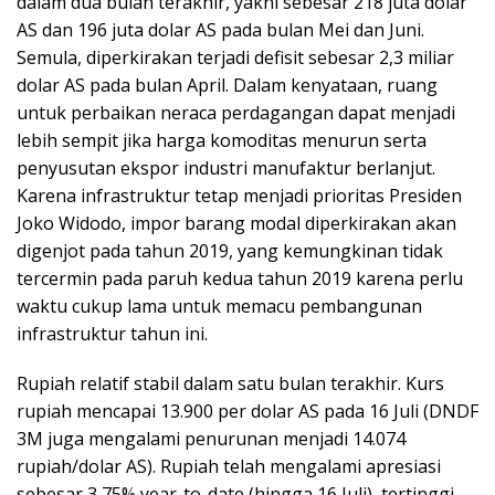
dalam dua bulan terakhir, yakni sebesar 218 juta dolar
AS dan 196 juta dolar AS pada bulan Mei dan Juni.
Semula, diperkirakan terjadi defisit sebesar 2,3 miliar
dolar AS pada bulan April. Dalam kenyataan, ruang
untuk perbaikan neraca perdagangan dapat menjadi
lebih sempit jika harga komoditas menurun serta
penyusutan ekspor industri manufaktur berlanjut.
Karena infrastruktur tetap menjadi prioritas Presiden
Joko Widodo, impor barang modal diperkirakan akan
digenjot pada tahun 2019, yang kemungkinan tidak
tercermin pada paruh kedua tahun 2019 karena perlu
waktu cukup lama untuk memacu pembangunan
infrastruktur tahun ini.
Rupiah relatif stabil dalam satu bulan terakhir. Kurs
rupiah mencapai 13.900 per dolar AS pada 16 Juli (DNDF
3M juga mengalami penurunan menjadi 14.074
rupiah/dolar AS). Rupiah telah mengalami apresiasi
sebesar 3,75% year-to-date (hingga 16 Juli), tertinggi