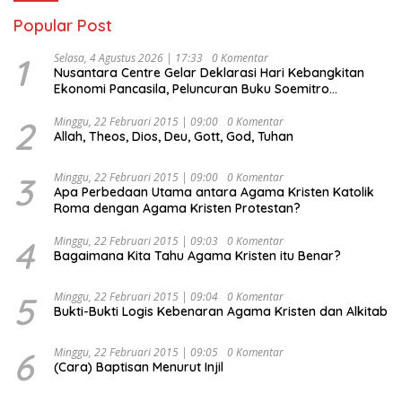
Popular Post
1
Selasa, 4 Agustus 2026 | 17:33
0 Komentar
Nusantara Centre Gelar Deklarasi Hari Kebangkitan
Ekonomi Pancasila, Peluncuran Buku Soemitro
Djojohadikusumo Anti Penjajahan (Pergolakan
Ekonomi Politik Indonesia) & Simposium Nasional
2
Minggu, 22 Februari 2015 | 09:00
0 Komentar
Allah, Theos, Dios, Deu, Gott, God, Tuhan
“Urgensi Undang-Undang Perekonomian Nasional dan
Kesejahteraan Sosial dalam Menata Bangsa Menuju
Indonesia Emas 2045”,
3
Minggu, 22 Februari 2015 | 09:00
0 Komentar
Apa Perbedaan Utama antara Agama Kristen Katolik
Roma dengan Agama Kristen Protestan?
4
Minggu, 22 Februari 2015 | 09:03
0 Komentar
Bagaimana Kita Tahu Agama Kristen itu Benar?
5
Minggu, 22 Februari 2015 | 09:04
0 Komentar
Bukti-Bukti Logis Kebenaran Agama Kristen dan Alkitab
6
Minggu, 22 Februari 2015 | 09:05
0 Komentar
(Cara) Baptisan Menurut Injil