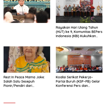
Ekonomi Politik Indonesia) &
Simposium Nasional “Urgensi
Undang-Undang
Perekonomian Nasional dan
Kesejahteraan Sosial dalam
Menata Bangsa Menuju
Rayakan Hari Ulang Tahun
Indonesia Emas 2045”,
(HUT) ke 9, Komunitas BEPers
Indonesia (KBI) Kukuhkan
Pengurus Hasil Musyawarah
Nasional (Munas) Pertama,
Tema: “Penguatan dan
Pengembangan Organisasi
KBI yang Berbasis Riset di
seluruh Indonesia dan
Mancanegara”.
Rest In Peace Mama Joke:
Koalisi Serikat Pekerja–
Salah Satu Sesepuh
Partai Buruh (KSP–PB) Gelar
Pionir/Pendiri dari
Konferensi Pers dan
terbentuknya Gereja
Sarasehan: Menuntaskan
Protestan Soteria di
Perjuangan Koalisi Serikat
Indonesia Jemaat Pancaran
Pekerja–Partai Buruh untuk
Kasih Allah.
RUU Ketenagakerjaan Baru.