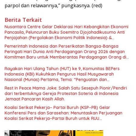
parpol dan relawannya,” pungkasnya. (red)
Berita Terkait
Nusantara Centre Gelar Deklarasi Hari Kebangkitan Ekonomi
Pancasila, Peluncuran Buku Soemitro Djojohadikusumo Anti
Penjajahan (Pergolakan Ekonomi Politik Indonesia) &
Simposium Nasional “Urgensi Undang-Undang Perekonomian
Pemerintah Indonesia dan Perserikatan Bangsa-Bangsa
Nasional dan Kesejahteraan Sosial dalam Menata Bangsa
Peringati Hari Dunia Anti Perdagangan Orang 2026 dengan
Menuju Indonesia Emas 2045”,
Komitmen Baru untuk Memberantas Perdagangan Orang di
Era Digital
Rayakan Hari Ulang Tahun (HUT) ke 9, Komunitas BEPers
Indonesia (KBI) Kukuhkan Pengurus Hasil Musyawarah
Nasional (Munas) Pertama, Tema: “Penguatan dan
Pengembangan Organisasi KBI yang Berbasis Riset di seluruh
Rest In Peace Mama Joke: Salah Satu Sesepuh Pionir/Pendiri
Indonesia dan Mancanegara”.
dari terbentuknya Gereja Protestan Soteria di Indonesia
Jemaat Pancaran Kasih Allah.
Koalisi Serikat Pekerja– Partai Buruh (KSP–PB) Gelar
Konferensi Pers dan Sarasehan: Menuntaskan Perjuangan
Koalisi Serikat Pekerja–Partai Buruh untuk RUU
Ketenagakerjaan Baru.