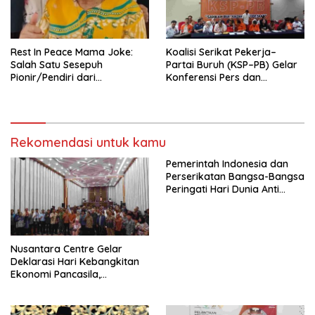
seluruh Indonesia dan
Mancanegara”.
Rest In Peace Mama Joke:
Koalisi Serikat Pekerja–
Salah Satu Sesepuh
Partai Buruh (KSP–PB) Gelar
Pionir/Pendiri dari
Konferensi Pers dan
terbentuknya Gereja
Sarasehan: Menuntaskan
Protestan Soteria di
Perjuangan Koalisi Serikat
Indonesia Jemaat Pancaran
Pekerja–Partai Buruh untuk
Kasih Allah.
RUU Ketenagakerjaan Baru.
Rekomendasi untuk kamu
Pemerintah Indonesia dan
Perserikatan Bangsa-Bangsa
Peringati Hari Dunia Anti
Perdagangan Orang 2026
dengan Komitmen Baru
untuk Memberantas
Perdagangan Orang di Era
Nusantara Centre Gelar
Digital
Deklarasi Hari Kebangkitan
Ekonomi Pancasila,
Peluncuran Buku Soemitro
Djojohadikusumo Anti
Penjajahan (Pergolakan