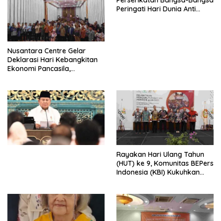
Peringati Hari Dunia Anti
Perdagangan Orang 2026
dengan Komitmen Baru
untuk Memberantas
Perdagangan Orang di Era
Nusantara Centre Gelar
Digital
Deklarasi Hari Kebangkitan
Ekonomi Pancasila,
Peluncuran Buku Soemitro
Djojohadikusumo Anti
Penjajahan (Pergolakan
Ekonomi Politik Indonesia) &
Simposium Nasional “Urgensi
Undang-Undang
Perekonomian Nasional dan
Kesejahteraan Sosial dalam
Menata Bangsa Menuju
Rayakan Hari Ulang Tahun
Indonesia Emas 2045”,
(HUT) ke 9, Komunitas BEPers
Indonesia (KBI) Kukuhkan
Pengurus Hasil Musyawarah
Nasional (Munas) Pertama,
Tema: “Penguatan dan
Pengembangan Organisasi
KBI yang Berbasis Riset di