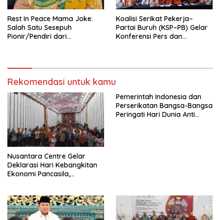
Rest In Peace Mama Joke:
Koalisi Serikat Pekerja–
Salah Satu Sesepuh
Partai Buruh (KSP–PB) Gelar
Pionir/Pendiri dari
Konferensi Pers dan
terbentuknya Gereja
Sarasehan: Menuntaskan
Protestan Soteria di
Perjuangan Koalisi Serikat
Indonesia Jemaat Pancaran
Pekerja–Partai Buruh untuk
Kasih Allah.
RUU Ketenagakerjaan Baru.
Rekomendasi untuk kamu
Pemerintah Indonesia dan
Perserikatan Bangsa-Bangsa
Peringati Hari Dunia Anti
Perdagangan Orang 2026
dengan Komitmen Baru
untuk Memberantas
Perdagangan Orang di Era
Nusantara Centre Gelar
Digital
Deklarasi Hari Kebangkitan
Ekonomi Pancasila,
Peluncuran Buku Soemitro
Djojohadikusumo Anti
Penjajahan (Pergolakan
Ekonomi Politik Indonesia) &
Simposium Nasional “Urgensi