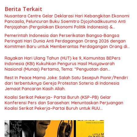
Berita Terkait
Nusantara Centre Gelar Deklarasi Hari Kebangkitan Ekonomi
Pancasila, Peluncuran Buku Soemitro Djojohadikusumo Anti
Penjajahan (Pergolakan Ekonomi Politik Indonesia) &
Simposium Nasional “Urgensi Undang-Undang Perekonomian
Pemerintah Indonesia dan Perserikatan Bangsa-Bangsa
Nasional dan Kesejahteraan Sosial dalam Menata Bangsa
Peringati Hari Dunia Anti Perdagangan Orang 2026 dengan
Menuju Indonesia Emas 2045”,
Komitmen Baru untuk Memberantas Perdagangan Orang di
Era Digital
Rayakan Hari Ulang Tahun (HUT) ke 9, Komunitas BEPers
Indonesia (KBI) Kukuhkan Pengurus Hasil Musyawarah
Nasional (Munas) Pertama, Tema: “Penguatan dan
Pengembangan Organisasi KBI yang Berbasis Riset di seluruh
Rest In Peace Mama Joke: Salah Satu Sesepuh Pionir/Pendiri
Indonesia dan Mancanegara”.
dari terbentuknya Gereja Protestan Soteria di Indonesia
Jemaat Pancaran Kasih Allah.
Koalisi Serikat Pekerja– Partai Buruh (KSP–PB) Gelar
Konferensi Pers dan Sarasehan: Menuntaskan Perjuangan
Koalisi Serikat Pekerja–Partai Buruh untuk RUU
Ketenagakerjaan Baru.