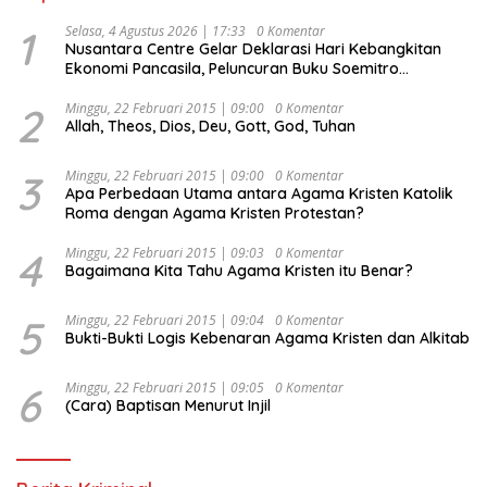
1
Selasa, 4 Agustus 2026 | 17:33
0 Komentar
Nusantara Centre Gelar Deklarasi Hari Kebangkitan
Ekonomi Pancasila, Peluncuran Buku Soemitro
Djojohadikusumo Anti Penjajahan (Pergolakan
Ekonomi Politik Indonesia) & Simposium Nasional
2
Minggu, 22 Februari 2015 | 09:00
0 Komentar
Allah, Theos, Dios, Deu, Gott, God, Tuhan
“Urgensi Undang-Undang Perekonomian Nasional dan
Kesejahteraan Sosial dalam Menata Bangsa Menuju
Indonesia Emas 2045”,
3
Minggu, 22 Februari 2015 | 09:00
0 Komentar
Apa Perbedaan Utama antara Agama Kristen Katolik
Roma dengan Agama Kristen Protestan?
4
Minggu, 22 Februari 2015 | 09:03
0 Komentar
Bagaimana Kita Tahu Agama Kristen itu Benar?
5
Minggu, 22 Februari 2015 | 09:04
0 Komentar
Bukti-Bukti Logis Kebenaran Agama Kristen dan Alkitab
6
Minggu, 22 Februari 2015 | 09:05
0 Komentar
(Cara) Baptisan Menurut Injil