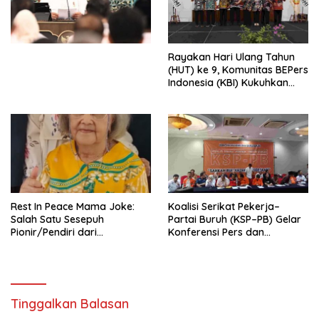
Undang-Undang
Perekonomian Nasional dan
Kesejahteraan Sosial dalam
Menata Bangsa Menuju
Rayakan Hari Ulang Tahun
Indonesia Emas 2045”,
(HUT) ke 9, Komunitas BEPers
Indonesia (KBI) Kukuhkan
Pengurus Hasil Musyawarah
Nasional (Munas) Pertama,
Tema: “Penguatan dan
Pengembangan Organisasi
KBI yang Berbasis Riset di
seluruh Indonesia dan
Mancanegara”.
Rest In Peace Mama Joke:
Koalisi Serikat Pekerja–
Salah Satu Sesepuh
Partai Buruh (KSP–PB) Gelar
Pionir/Pendiri dari
Konferensi Pers dan
terbentuknya Gereja
Sarasehan: Menuntaskan
Protestan Soteria di
Perjuangan Koalisi Serikat
Indonesia Jemaat Pancaran
Pekerja–Partai Buruh untuk
Kasih Allah.
RUU Ketenagakerjaan Baru.
Tinggalkan Balasan