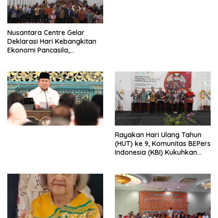
dengan Komitmen Baru
untuk Memberantas
Perdagangan Orang di Era
Nusantara Centre Gelar
Digital
Deklarasi Hari Kebangkitan
Ekonomi Pancasila,
Peluncuran Buku Soemitro
Djojohadikusumo Anti
Penjajahan (Pergolakan
Ekonomi Politik Indonesia) &
Simposium Nasional “Urgensi
Undang-Undang
Perekonomian Nasional dan
Kesejahteraan Sosial dalam
Menata Bangsa Menuju
Rayakan Hari Ulang Tahun
Indonesia Emas 2045”,
(HUT) ke 9, Komunitas BEPers
Indonesia (KBI) Kukuhkan
Pengurus Hasil Musyawarah
Nasional (Munas) Pertama,
Tema: “Penguatan dan
Pengembangan Organisasi
KBI yang Berbasis Riset di
seluruh Indonesia dan
Mancanegara”.