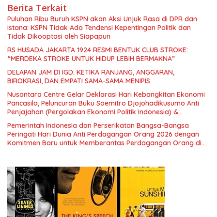
Berita Terkait
Puluhan Ribu Buruh KSPN akan Aksi Unjuk Rasa di DPR dan
Istana: KSPN Tidak Ada Tendensi Kepentingan Politik dan
Tidak Dikooptasi oleh Siapapun
RS HUSADA JAKARTA 1924 RESMI BENTUK CLUB STROKE:
“MERDEKA STROKE UNTUK HIDUP LEBIH BERMAKNA”
DELAPAN JAM DI IGD: KETIKA RANJANG, ANGGARAN,
BIROKRASI, DAN EMPATI SAMA-SAMA MENIPIS
Nusantara Centre Gelar Deklarasi Hari Kebangkitan Ekonomi
Pancasila, Peluncuran Buku Soemitro Djojohadikusumo Anti
Penjajahan (Pergolakan Ekonomi Politik Indonesia) &
Simposium Nasional “Urgensi Undang-Undang Perekonomian
Pemerintah Indonesia dan Perserikatan Bangsa-Bangsa
Nasional dan Kesejahteraan Sosial dalam Menata Bangsa
Peringati Hari Dunia Anti Perdagangan Orang 2026 dengan
Menuju Indonesia Emas 2045”,
Komitmen Baru untuk Memberantas Perdagangan Orang di
Era Digital