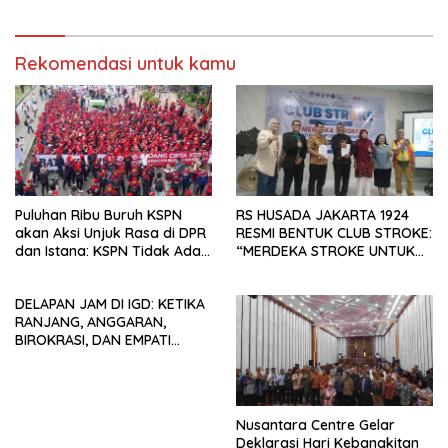
Rekomendasi untuk kamu
Puluhan Ribu Buruh KSPN
RS HUSADA JAKARTA 1924
akan Aksi Unjuk Rasa di DPR
RESMI BENTUK CLUB STROKE:
dan Istana: KSPN Tidak Ada
“MERDEKA STROKE UNTUK
Tendensi Kepentingan Politik
HIDUP LEBIH BERMAKNA”
dan Tidak Dikooptasi oleh
DELAPAN JAM DI IGD: KETIKA
Siapapun
RANJANG, ANGGARAN,
BIROKRASI, DAN EMPATI
SAMA-SAMA MENIPIS
Nusantara Centre Gelar
Deklarasi Hari Kebangkitan