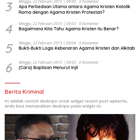
3
Minggu, 22 Februari 2015 | 09:00
0 Komentar
Apa Perbedaan Utama antara Agama Kristen Katolik
Roma dengan Agama Kristen Protestan?
4
Minggu, 22 Februari 2015 | 09:03
0 Komentar
Bagaimana Kita Tahu Agama Kristen itu Benar?
5
Minggu, 22 Februari 2015 | 09:04
0 Komentar
Bukti-Bukti Logis Kebenaran Agama Kristen dan Alkitab
6
Minggu, 22 Februari 2015 | 09:05
0 Komentar
(Cara) Baptisan Menurut Injil
Berita Kriminal
Ini adalah contoh deskripsi untuk widget recent post wpberita,
anda bisa memasukkan deskripsi pada widget ini.