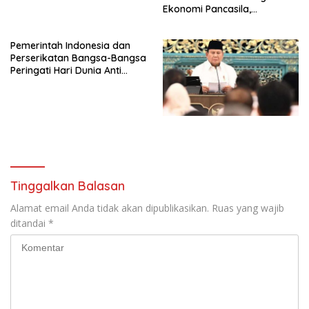
Ekonomi Pancasila,
Peluncuran Buku Soemitro
Djojohadikusumo Anti
Pemerintah Indonesia dan
Penjajahan (Pergolakan
Perserikatan Bangsa-Bangsa
Ekonomi Politik Indonesia) &
Peringati Hari Dunia Anti
Simposium Nasional “Urgensi
Perdagangan Orang 2026
Undang-Undang
dengan Komitmen Baru
Perekonomian Nasional dan
untuk Memberantas
Kesejahteraan Sosial dalam
Perdagangan Orang di Era
Menata Bangsa Menuju
Digital
Indonesia Emas 2045”,
Tinggalkan Balasan
Alamat email Anda tidak akan dipublikasikan.
Ruas yang wajib
ditandai
*