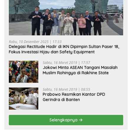
Rabu, 10 Desember 2025 | 17:33
Delegasi Rectitude Hadir di IKN Dipimpin Sultan Paser 18,
Fokus Investasi Hijau dan Safety Equipment
Sabtu, 16 Maret 2019 | 17:57
Jokowi Minta ASEAN Tangani Masalah
Muslim Rohingya di Rakhine State
Sabtu, 16 Maret 2019 | 08:55
Prabowo Resmikan Kantor DPD
Gerindra di Banten
Selengkapnya