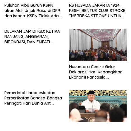
Puluhan Ribu Buruh KSPN
RS HUSADA JAKARTA 1924
akan Aksi Unjuk Rasa di DPR
RESMI BENTUK CLUB STROKE:
dan Istana: KSPN Tidak Ada
“MERDEKA STROKE UNTUK
Tendensi Kepentingan Politik
HIDUP LEBIH BERMAKNA”
dan Tidak Dikooptasi oleh
DELAPAN JAM DI IGD: KETIKA
Siapapun
RANJANG, ANGGARAN,
BIROKRASI, DAN EMPATI
SAMA-SAMA MENIPIS
Nusantara Centre Gelar
Deklarasi Hari Kebangkitan
Ekonomi Pancasila,
Peluncuran Buku Soemitro
Djojohadikusumo Anti
Pemerintah Indonesia dan
Penjajahan (Pergolakan
Perserikatan Bangsa-Bangsa
Ekonomi Politik Indonesia) &
Peringati Hari Dunia Anti
Simposium Nasional “Urgensi
Perdagangan Orang 2026
Undang-Undang
dengan Komitmen Baru
Perekonomian Nasional dan
untuk Memberantas
Kesejahteraan Sosial dalam
Perdagangan Orang di Era
Menata Bangsa Menuju
Digital
Indonesia Emas 2045”,