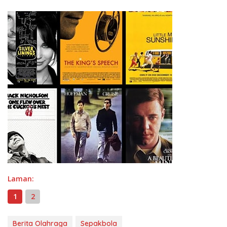
Laman:
1
2
Berita Olahraga
Sepakbola