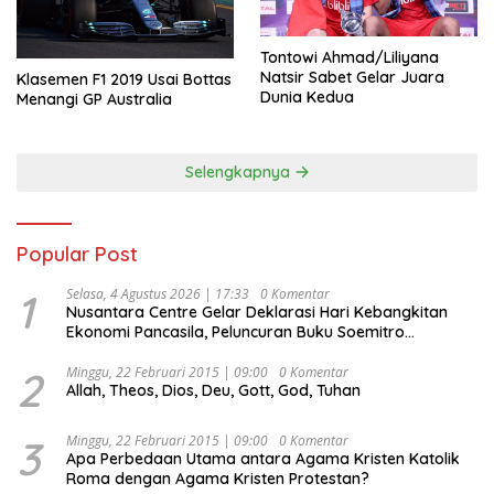
Tontowi Ahmad/Liliyana
Natsir Sabet Gelar Juara
Klasemen F1 2019 Usai Bottas
Dunia Kedua
Menangi GP Australia
Selengkapnya
Popular Post
1
Selasa, 4 Agustus 2026 | 17:33
0 Komentar
Nusantara Centre Gelar Deklarasi Hari Kebangkitan
Ekonomi Pancasila, Peluncuran Buku Soemitro
Djojohadikusumo Anti Penjajahan (Pergolakan
Ekonomi Politik Indonesia) & Simposium Nasional
2
Minggu, 22 Februari 2015 | 09:00
0 Komentar
Allah, Theos, Dios, Deu, Gott, God, Tuhan
“Urgensi Undang-Undang Perekonomian Nasional dan
Kesejahteraan Sosial dalam Menata Bangsa Menuju
Indonesia Emas 2045”,
3
Minggu, 22 Februari 2015 | 09:00
0 Komentar
Apa Perbedaan Utama antara Agama Kristen Katolik
Roma dengan Agama Kristen Protestan?