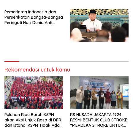
Peluncuran Buku Soemitro
Djojohadikusumo Anti
Pemerintah Indonesia dan
Penjajahan (Pergolakan
Perserikatan Bangsa-Bangsa
Ekonomi Politik Indonesia) &
Peringati Hari Dunia Anti
Simposium Nasional “Urgensi
Perdagangan Orang 2026
Undang-Undang
dengan Komitmen Baru
Perekonomian Nasional dan
untuk Memberantas
Kesejahteraan Sosial dalam
Perdagangan Orang di Era
Menata Bangsa Menuju
Digital
Indonesia Emas 2045”,
Rekomendasi untuk kamu
Puluhan Ribu Buruh KSPN
RS HUSADA JAKARTA 1924
akan Aksi Unjuk Rasa di DPR
RESMI BENTUK CLUB STROKE:
dan Istana: KSPN Tidak Ada
“MERDEKA STROKE UNTUK
Tendensi Kepentingan Politik
HIDUP LEBIH BERMAKNA”