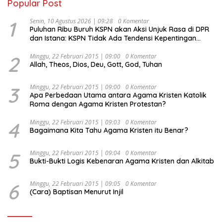
Popular Post
1
Senin, 10 Agustus 2026 | 09:28
0 Komentar
Puluhan Ribu Buruh KSPN akan Aksi Unjuk Rasa di DPR
dan Istana: KSPN Tidak Ada Tendensi Kepentingan
Politik dan Tidak Dikooptasi oleh Siapapun
2
Minggu, 22 Februari 2015 | 09:00
0 Komentar
Allah, Theos, Dios, Deu, Gott, God, Tuhan
3
Minggu, 22 Februari 2015 | 09:00
0 Komentar
Apa Perbedaan Utama antara Agama Kristen Katolik
Roma dengan Agama Kristen Protestan?
4
Minggu, 22 Februari 2015 | 09:03
0 Komentar
Bagaimana Kita Tahu Agama Kristen itu Benar?
5
Minggu, 22 Februari 2015 | 09:04
0 Komentar
Bukti-Bukti Logis Kebenaran Agama Kristen dan Alkitab
6
Minggu, 22 Februari 2015 | 09:05
0 Komentar
(Cara) Baptisan Menurut Injil