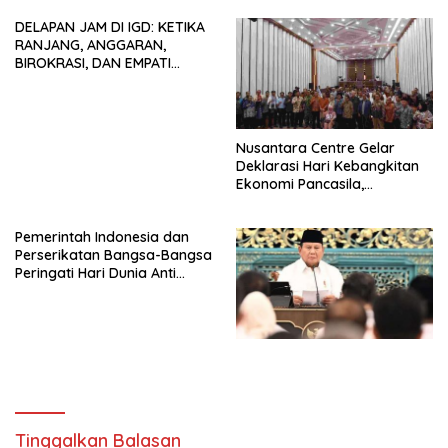
dan Tidak Dikooptasi oleh
DELAPAN JAM DI IGD: KETIKA
Siapapun
RANJANG, ANGGARAN,
BIROKRASI, DAN EMPATI
SAMA-SAMA MENIPIS
Nusantara Centre Gelar
Deklarasi Hari Kebangkitan
Ekonomi Pancasila,
Peluncuran Buku Soemitro
Djojohadikusumo Anti
Pemerintah Indonesia dan
Penjajahan (Pergolakan
Perserikatan Bangsa-Bangsa
Ekonomi Politik Indonesia) &
Peringati Hari Dunia Anti
Simposium Nasional “Urgensi
Perdagangan Orang 2026
Undang-Undang
dengan Komitmen Baru
Perekonomian Nasional dan
untuk Memberantas
Kesejahteraan Sosial dalam
Perdagangan Orang di Era
Menata Bangsa Menuju
Digital
Indonesia Emas 2045”,
Tinggalkan Balasan