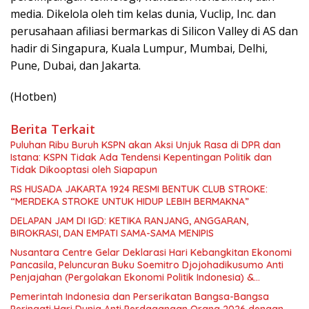
media. Dikelola oleh tim kelas dunia, Vuclip, Inc. dan
perusahaan afiliasi bermarkas di Silicon Valley di AS dan
hadir di Singapura, Kuala Lumpur, Mumbai, Delhi,
Pune, Dubai, dan Jakarta.
(Hotben)
Berita Terkait
Puluhan Ribu Buruh KSPN akan Aksi Unjuk Rasa di DPR dan
Istana: KSPN Tidak Ada Tendensi Kepentingan Politik dan
Tidak Dikooptasi oleh Siapapun
RS HUSADA JAKARTA 1924 RESMI BENTUK CLUB STROKE:
“MERDEKA STROKE UNTUK HIDUP LEBIH BERMAKNA”
DELAPAN JAM DI IGD: KETIKA RANJANG, ANGGARAN,
BIROKRASI, DAN EMPATI SAMA-SAMA MENIPIS
Nusantara Centre Gelar Deklarasi Hari Kebangkitan Ekonomi
Pancasila, Peluncuran Buku Soemitro Djojohadikusumo Anti
Penjajahan (Pergolakan Ekonomi Politik Indonesia) &
Simposium Nasional “Urgensi Undang-Undang Perekonomian
Pemerintah Indonesia dan Perserikatan Bangsa-Bangsa
Nasional dan Kesejahteraan Sosial dalam Menata Bangsa
Peringati Hari Dunia Anti Perdagangan Orang 2026 dengan