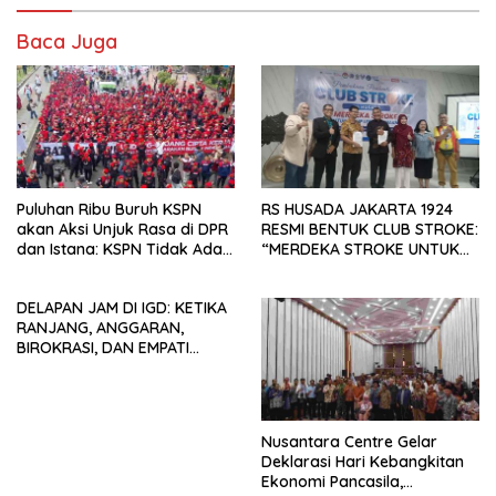
Baca Juga
Puluhan Ribu Buruh KSPN
RS HUSADA JAKARTA 1924
akan Aksi Unjuk Rasa di DPR
RESMI BENTUK CLUB STROKE:
dan Istana: KSPN Tidak Ada
“MERDEKA STROKE UNTUK
Tendensi Kepentingan Politik
HIDUP LEBIH BERMAKNA”
dan Tidak Dikooptasi oleh
DELAPAN JAM DI IGD: KETIKA
Siapapun
RANJANG, ANGGARAN,
BIROKRASI, DAN EMPATI
SAMA-SAMA MENIPIS
Nusantara Centre Gelar
Deklarasi Hari Kebangkitan
Ekonomi Pancasila,