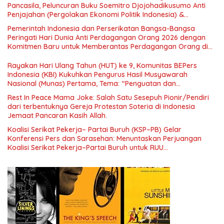
Pancasila, Peluncuran Buku Soemitro Djojohadikusumo Anti
Penjajahan (Pergolakan Ekonomi Politik Indonesia) &
Simposium Nasional “Urgensi Undang-Undang Perekonomian
Pemerintah Indonesia dan Perserikatan Bangsa-Bangsa
Nasional dan Kesejahteraan Sosial dalam Menata Bangsa
Peringati Hari Dunia Anti Perdagangan Orang 2026 dengan
Menuju Indonesia Emas 2045”,
Komitmen Baru untuk Memberantas Perdagangan Orang di
Era Digital
Rayakan Hari Ulang Tahun (HUT) ke 9, Komunitas BEPers
Indonesia (KBI) Kukuhkan Pengurus Hasil Musyawarah
Nasional (Munas) Pertama, Tema: “Penguatan dan
Pengembangan Organisasi KBI yang Berbasis Riset di seluruh
Rest In Peace Mama Joke: Salah Satu Sesepuh Pionir/Pendiri
Indonesia dan Mancanegara”.
dari terbentuknya Gereja Protestan Soteria di Indonesia
Jemaat Pancaran Kasih Allah.
Koalisi Serikat Pekerja– Partai Buruh (KSP–PB) Gelar
Konferensi Pers dan Sarasehan: Menuntaskan Perjuangan
Koalisi Serikat Pekerja–Partai Buruh untuk RUU
Ketenagakerjaan Baru.