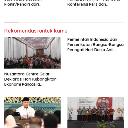
Pionir/Pendiri dari
Konferensi Pers dan
terbentuknya Gereja
Sarasehan: Menuntaskan
Protestan Soteria di
Perjuangan Koalisi Serikat
Indonesia Jemaat Pancaran
Pekerja–Partai Buruh untuk
Kasih Allah.
RUU Ketenagakerjaan Baru.
Rekomendasi untuk kamu
Pemerintah Indonesia dan
Perserikatan Bangsa-Bangsa
Peringati Hari Dunia Anti
Perdagangan Orang 2026
dengan Komitmen Baru
untuk Memberantas
Perdagangan Orang di Era
Nusantara Centre Gelar
Digital
Deklarasi Hari Kebangkitan
Ekonomi Pancasila,
Peluncuran Buku Soemitro
Djojohadikusumo Anti
Penjajahan (Pergolakan
Ekonomi Politik Indonesia) &
Simposium Nasional “Urgensi
Undang-Undang
Perekonomian Nasional dan
Kesejahteraan Sosial dalam