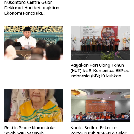
Nusantara Centre Gelar
Digital
Deklarasi Hari Kebangkitan
Ekonomi Pancasila,
Peluncuran Buku Soemitro
Djojohadikusumo Anti
Penjajahan (Pergolakan
Ekonomi Politik Indonesia) &
Simposium Nasional “Urgensi
Undang-Undang
Perekonomian Nasional dan
Kesejahteraan Sosial dalam
Menata Bangsa Menuju
Rayakan Hari Ulang Tahun
Indonesia Emas 2045”,
(HUT) ke 9, Komunitas BEPers
Indonesia (KBI) Kukuhkan
Pengurus Hasil Musyawarah
Nasional (Munas) Pertama,
Tema: “Penguatan dan
Pengembangan Organisasi
KBI yang Berbasis Riset di
seluruh Indonesia dan
Mancanegara”.
Rest In Peace Mama Joke:
Koalisi Serikat Pekerja–
Salah Satu Sesepuh
Partai Buruh (KSP–PB) Gelar