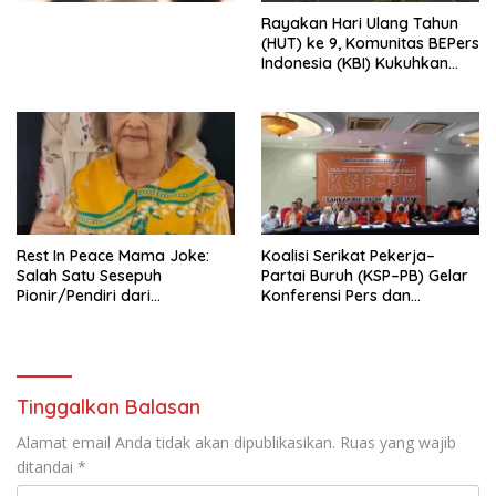
Menata Bangsa Menuju
Rayakan Hari Ulang Tahun
Indonesia Emas 2045”,
(HUT) ke 9, Komunitas BEPers
Indonesia (KBI) Kukuhkan
Pengurus Hasil Musyawarah
Nasional (Munas) Pertama,
Tema: “Penguatan dan
Pengembangan Organisasi
KBI yang Berbasis Riset di
seluruh Indonesia dan
Mancanegara”.
Rest In Peace Mama Joke:
Koalisi Serikat Pekerja–
Salah Satu Sesepuh
Partai Buruh (KSP–PB) Gelar
Pionir/Pendiri dari
Konferensi Pers dan
terbentuknya Gereja
Sarasehan: Menuntaskan
Protestan Soteria di
Perjuangan Koalisi Serikat
Indonesia Jemaat Pancaran
Pekerja–Partai Buruh untuk
Kasih Allah.
RUU Ketenagakerjaan Baru.
Tinggalkan Balasan
Alamat email Anda tidak akan dipublikasikan.
Ruas yang wajib
ditandai
*