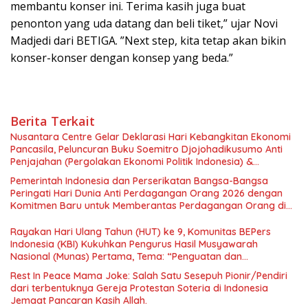
membantu konser ini. Terima kasih juga buat
penonton yang uda datang dan beli tiket,” ujar Novi
Madjedi dari BETIGA. ”Next step, kita tetap akan bikin
konser-konser dengan konsep yang beda.”
Berita Terkait
Nusantara Centre Gelar Deklarasi Hari Kebangkitan Ekonomi
Pancasila, Peluncuran Buku Soemitro Djojohadikusumo Anti
Penjajahan (Pergolakan Ekonomi Politik Indonesia) &
Simposium Nasional “Urgensi Undang-Undang Perekonomian
Pemerintah Indonesia dan Perserikatan Bangsa-Bangsa
Nasional dan Kesejahteraan Sosial dalam Menata Bangsa
Peringati Hari Dunia Anti Perdagangan Orang 2026 dengan
Menuju Indonesia Emas 2045”,
Komitmen Baru untuk Memberantas Perdagangan Orang di
Era Digital
Rayakan Hari Ulang Tahun (HUT) ke 9, Komunitas BEPers
Indonesia (KBI) Kukuhkan Pengurus Hasil Musyawarah
Nasional (Munas) Pertama, Tema: “Penguatan dan
Pengembangan Organisasi KBI yang Berbasis Riset di seluruh
Rest In Peace Mama Joke: Salah Satu Sesepuh Pionir/Pendiri
Indonesia dan Mancanegara”.
dari terbentuknya Gereja Protestan Soteria di Indonesia
Jemaat Pancaran Kasih Allah.