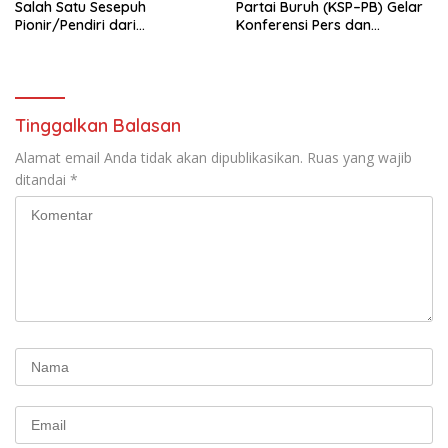
Salah Satu Sesepuh
Partai Buruh (KSP–PB) Gelar
Pionir/Pendiri dari
Konferensi Pers dan
terbentuknya Gereja
Sarasehan: Menuntaskan
Protestan Soteria di
Perjuangan Koalisi Serikat
Indonesia Jemaat Pancaran
Pekerja–Partai Buruh untuk
Kasih Allah.
RUU Ketenagakerjaan Baru.
Tinggalkan Balasan
Alamat email Anda tidak akan dipublikasikan.
Ruas yang wajib
ditandai
*