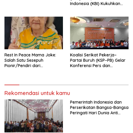
Indonesia (KBI) Kukuhkan
Pengurus Hasil Musyawarah
Nasional (Munas) Pertama,
Tema: “Penguatan dan
Pengembangan Organisasi
KBI yang Berbasis Riset di
seluruh Indonesia dan
Mancanegara”.
Rest In Peace Mama Joke:
Koalisi Serikat Pekerja–
Salah Satu Sesepuh
Partai Buruh (KSP–PB) Gelar
Pionir/Pendiri dari
Konferensi Pers dan
terbentuknya Gereja
Sarasehan: Menuntaskan
Protestan Soteria di
Perjuangan Koalisi Serikat
Indonesia Jemaat Pancaran
Pekerja–Partai Buruh untuk
Kasih Allah.
RUU Ketenagakerjaan Baru.
Rekomendasi untuk kamu
Pemerintah Indonesia dan
Perserikatan Bangsa-Bangsa
Peringati Hari Dunia Anti
Perdagangan Orang 2026
dengan Komitmen Baru
untuk Memberantas