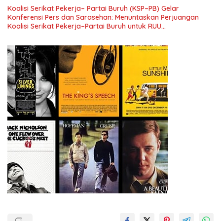
Koalisi Serikat Pekerja– Partai Buruh (KSP–PB) Gelar
Konferensi Pers dan Sarasehan: Menuntaskan Perjuangan
Koalisi Serikat Pekerja–Partai Buruh untuk RUU
Ketenagakerjaan Baru.