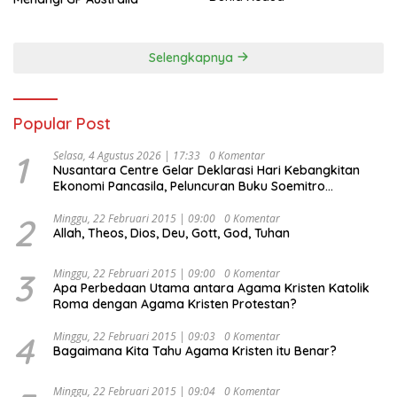
Selengkapnya
Popular Post
1
Selasa, 4 Agustus 2026 | 17:33
0 Komentar
Nusantara Centre Gelar Deklarasi Hari Kebangkitan
Ekonomi Pancasila, Peluncuran Buku Soemitro
Djojohadikusumo Anti Penjajahan (Pergolakan
Ekonomi Politik Indonesia) & Simposium Nasional
2
Minggu, 22 Februari 2015 | 09:00
0 Komentar
Allah, Theos, Dios, Deu, Gott, God, Tuhan
“Urgensi Undang-Undang Perekonomian Nasional dan
Kesejahteraan Sosial dalam Menata Bangsa Menuju
Indonesia Emas 2045”,
3
Minggu, 22 Februari 2015 | 09:00
0 Komentar
Apa Perbedaan Utama antara Agama Kristen Katolik
Roma dengan Agama Kristen Protestan?
4
Minggu, 22 Februari 2015 | 09:03
0 Komentar
Bagaimana Kita Tahu Agama Kristen itu Benar?
Minggu, 22 Februari 2015 | 09:04
0 Komentar