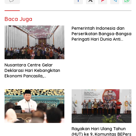
Baca Juga
Pemerintah Indonesia dan
Perserikatan Bangsa-Bangsa
Peringati Hari Dunia Anti
Perdagangan Orang 2026
dengan Komitmen Baru
untuk Memberantas
Perdagangan Orang di Era
Nusantara Centre Gelar
Digital
Deklarasi Hari Kebangkitan
Ekonomi Pancasila,
Peluncuran Buku Soemitro
Djojohadikusumo Anti
Penjajahan (Pergolakan
Ekonomi Politik Indonesia) &
Simposium Nasional “Urgensi
Undang-Undang
Perekonomian Nasional dan
Kesejahteraan Sosial dalam
Menata Bangsa Menuju
Rayakan Hari Ulang Tahun
Indonesia Emas 2045”,
(HUT) ke 9, Komunitas BEPers