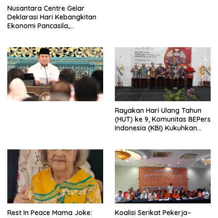
Perdagangan Orang di Era
Nusantara Centre Gelar
Digital
Deklarasi Hari Kebangkitan
Ekonomi Pancasila,
Peluncuran Buku Soemitro
Djojohadikusumo Anti
Penjajahan (Pergolakan
Ekonomi Politik Indonesia) &
Simposium Nasional “Urgensi
Undang-Undang
Perekonomian Nasional dan
Kesejahteraan Sosial dalam
Menata Bangsa Menuju
Rayakan Hari Ulang Tahun
Indonesia Emas 2045”,
(HUT) ke 9, Komunitas BEPers
Indonesia (KBI) Kukuhkan
Pengurus Hasil Musyawarah
Nasional (Munas) Pertama,
Tema: “Penguatan dan
Pengembangan Organisasi
KBI yang Berbasis Riset di
seluruh Indonesia dan
Mancanegara”.
Rest In Peace Mama Joke:
Koalisi Serikat Pekerja–