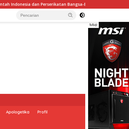
sa-Bangsa Peringati Hari Dunia Anti Perdagangan Orang 2026 
tutup
Apologetika
Profil