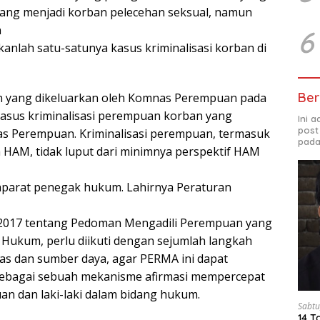
 yang menjadi korban pelecehan seksual, namun
n
6
kanlah satu-satunya kasus kriminalisasi korban di
Ber
an yang dikeluarkan oleh Komnas Perempuan pada
kasus kriminalisasi perempuan korban yang
Ini 
post
as Perempuan. Kriminalisasi perempuan, termasuk
pada
HAM, tidak luput dari minimnya perspektif HAM
aparat penegak hukum. Lahirnya Peraturan
2017 tentang Pedoman Mengadili Perempuan yang
ukum, perlu diikuti dengan sejumlah langkah
as dan sumber daya, agar PERMA ini dapat
sebagai sebuah mekanisme afirmasi mempercepat
n dan laki-laki dalam bidang hukum.
Sabtu
14 T