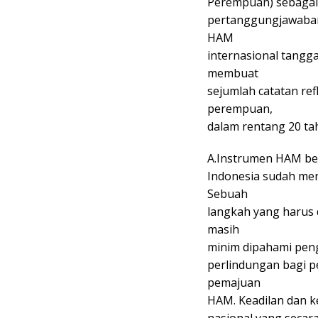
Perempuan) sebagai 
pertanggungjawaban 
HAM
internasional tangg
membuat
sejumlah catatan re
perempuan,
dalam rentang 20 ta
A.Instrumen HAM bel
Indonesia sudah mera
Sebuah
langkah yang harus 
masih
minim dipahami peng
perlindungan bagi p
pemajuan
HAM. Keadilan dan k