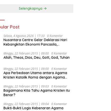
Selengkapnya
ular Post
Selasa, 4 Agustus 2026 | 17:33
0 Komentar
Nusantara Centre Gelar Deklarasi Hari
Kebangkitan Ekonomi Pancasila,
Peluncuran Buku Soemitro
Djojohadikusumo Anti Penjajahan
Minggu, 22 Februari 2015 | 09:00
0 Komentar
Allah, Theos, Dios, Deu, Gott, God, Tuhan
(Pergolakan Ekonomi Politik Indonesia) &
Simposium Nasional “Urgensi Undang-
Undang Perekonomian Nasional dan
Minggu, 22 Februari 2015 | 09:00
0 Komentar
Kesejahteraan Sosial dalam Menata
Apa Perbedaan Utama antara Agama
Bangsa Menuju Indonesia Emas 2045”,
Kristen Katolik Roma dengan Agama
Kristen Protestan?
Minggu, 22 Februari 2015 | 09:03
0 Komentar
Bagaimana Kita Tahu Agama Kristen itu
Benar?
Minggu, 22 Februari 2015 | 09:04
0 Komentar
Bukti-Bukti Logis Kebenaran Agama