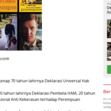
Ra
De
Su
Sa
n.com
enap 70 tahun lahirnya Deklarasi Universal Hak
Ber
 tahun lahirnya Deklarasi Pembela HAM, 20 tahun
sional Anti Kekerasan terhadap Perempuan
Ini 
kate
widg