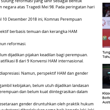
sulung reformasi yang lahir sebagai bentuk
negara atas Tragedi Mei 98. Pada peringatan hari
al 10 Desember 2018 ini, Komnas Perempuan
flektif berbasis temuan dan kerangka HAM
hun reformasi.
Tung
um dijadikan pijakan keadilan bagi perempuan.
Tahu
tifikasi 8 dari 9 Konvensi HAM internasional.
diapresiasi. Namun, perspektif HAM dan gender
ambil kebijakan, belum utuh dijadikan landasan
erempuan dan belum kuat diintegrasikan dalam
Klas
Bott
Aust
esetaraan gender diruntuhkan oleh praktik hukum