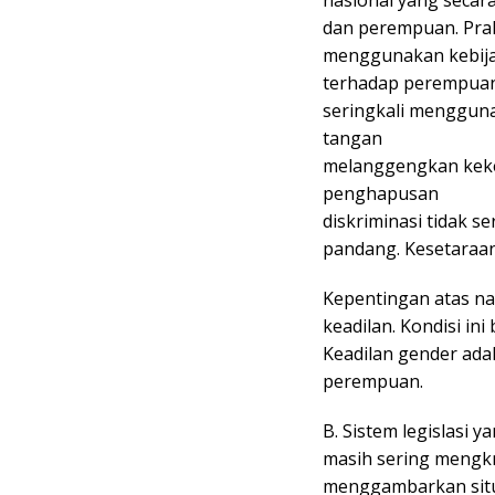
nasional yang secara
dan perempuan. Pra
menggunakan kebijak
terhadap perempuan
seringkali menggun
tangan
melanggengkan keke
penghapusan
diskriminasi tidak s
pandang. Kesetaraan
Kepentingan atas na
keadilan. Kondisi i
Keadilan gender ada
perempuan.
B. Sistem legislasi 
masih sering mengk
menggambarkan situas