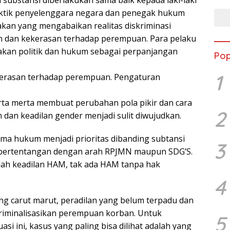
 substansi diberlakukan sama baik kepada laki-laki
ktik penyelenggara negara dan penegak hukum
an yang mengabaikan realitas diskriminasi
 dan kekerasan terhadap perempuan. Para pelaku
akan politik dan hukum sebagai perpanjangan
Pop
1
rasan terhadap perempuan. Pengaturan
erta merta membuat perubahan pola pikir dan cara
2
 dan keadilan gender menjadi sulit diwujudkan.
ma hukum menjadi prioritas dibanding subtansi
3
ni bertentangan dengan arah RPJMN maupun SDG’S.
lah keadilan HAM, tak ada HAM tanpa hak
4
yang carut marut, peradilan yang belum terpadu dan
riminalisasikan perempuan korban. Untuk
5
i ini, kasus yang paling bisa dilihat adalah yang