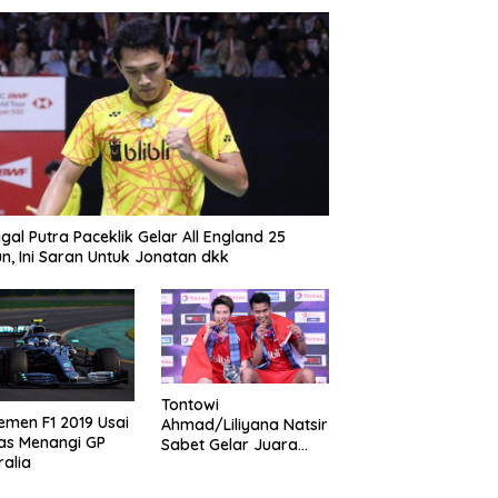
gal Putra Paceklik Gelar All England 25
n, Ini Saran Untuk Jonatan dkk
Tontowi
emen F1 2019 Usai
Ahmad/Liliyana Natsir
as Menangi GP
Sabet Gelar Juara
ralia
Dunia Kedua