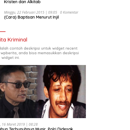
Kristen dan Alkitab
Minggu, 22 Februari 2015 | 09:05
0 Komentar
(Cara) Baptisan Menurut Injil
ita Kriminal
adalah contoh deskripsi untuk widget recent
 wpberita, anda bisa memasukkan deskripsi
 widget ini.
, 16 Maret 2019 | 08:28
ahun Terbunuhnya Munir, Polri Didesak