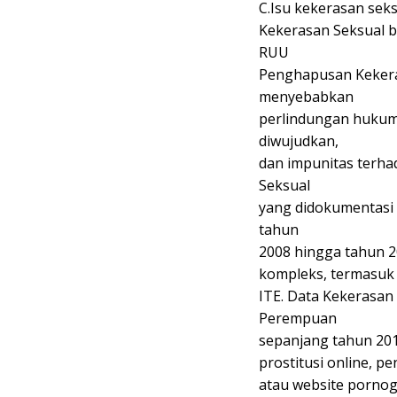
C.Isu kekerasan sek
Kekerasan Seksual 
RUU
Penghapusan Kekeras
menyebabkan
perlindungan hukum 
diwujudkan,
dan impunitas terh
Seksual
yang didokumentasi
tahun
2008 hingga tahun 20
kompleks, termasuk 
ITE. Data Kekerasan
Perempuan
sepanjang tahun 201
prostitusi online, p
atau website pornogr