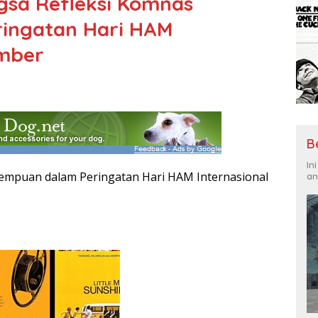
sa Refleksi Komnas
ingatan Hari HAM
ember
B
In
rempuan dalam Peringatan Hari HAM Internasional
an