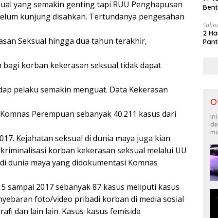
sual yang semakin genting tapi RUU Penghapusan
Bent
belum kunjung disahkan. Tertundanya pengesahan
Sabtu
2 Ha
an Seksual hingga dua tahun terakhir,
Pant
bagi korban kekerasan seksual tidak dapat
adap pelaku semakin menguat. Data Kekerasan
O
 Komnas Perempuan sebanyak 40.211 kasus dari
In
de
mu
17. Kejahatan seksual di dunia maya juga kian
kriminalisasi korban kekerasan seksual melalui UU
 di dunia maya yang didokumentasi Komnas
5 sampai 2017 sebanyak 87 kasus meliputi kasus
enyebaran foto/video pribadi korban di media sosial
afi dan lain lain. Kasus-kasus femisida