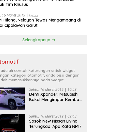
uk Tim Khusus
, 16 Maret 2019 | 08:22
ri Hilang, Nelayan Tewas Mengambang di
ai Cipalawah Garut
Selengkapnya
tomotif
i adalah contoh keterangan untuk widget
ngan kategori otomotif, anda bisa dengan
dah memasukkannya pada widget.
Sabtu, 16 Maret 2019 | 10:53
Demi Xpander, Mitsubishi
Bakal Mengimpor Kembali
Pajero Sport
Sabtu, 16 Maret 2019 | 09:43
Sosok New Nissan Livina
Terungkap, Apa Kata NMI?