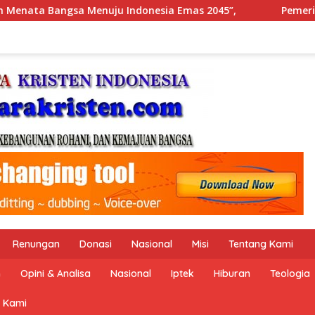
s 2045”,
Pemerintah Indonesia dan Perserikatan Bang
Renungan
Donasi
Nasional
Misi
Tentang Kami
n
Opini & Analisa
Nasional
Iptek
Hiburan
Teologia
 Kami