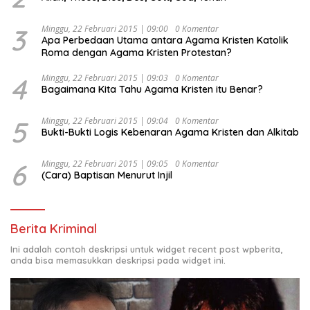
Kesejahteraan Sosial dalam Menata Bangsa Menuju
Indonesia Emas 2045”,
3
Minggu, 22 Februari 2015 | 09:00
0 Komentar
Apa Perbedaan Utama antara Agama Kristen Katolik
Roma dengan Agama Kristen Protestan?
4
Minggu, 22 Februari 2015 | 09:03
0 Komentar
Bagaimana Kita Tahu Agama Kristen itu Benar?
5
Minggu, 22 Februari 2015 | 09:04
0 Komentar
Bukti-Bukti Logis Kebenaran Agama Kristen dan Alkitab
6
Minggu, 22 Februari 2015 | 09:05
0 Komentar
(Cara) Baptisan Menurut Injil
Berita Kriminal
Ini adalah contoh deskripsi untuk widget recent post wpberita,
anda bisa memasukkan deskripsi pada widget ini.