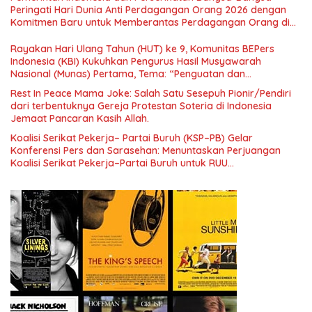
Nasional dan Kesejahteraan Sosial dalam Menata Bangsa
Peringati Hari Dunia Anti Perdagangan Orang 2026 dengan
Menuju Indonesia Emas 2045”,
Komitmen Baru untuk Memberantas Perdagangan Orang di
Era Digital
Rayakan Hari Ulang Tahun (HUT) ke 9, Komunitas BEPers
Indonesia (KBI) Kukuhkan Pengurus Hasil Musyawarah
Nasional (Munas) Pertama, Tema: “Penguatan dan
Pengembangan Organisasi KBI yang Berbasis Riset di seluruh
Rest In Peace Mama Joke: Salah Satu Sesepuh Pionir/Pendiri
Indonesia dan Mancanegara”.
dari terbentuknya Gereja Protestan Soteria di Indonesia
Jemaat Pancaran Kasih Allah.
Koalisi Serikat Pekerja– Partai Buruh (KSP–PB) Gelar
Konferensi Pers dan Sarasehan: Menuntaskan Perjuangan
Koalisi Serikat Pekerja–Partai Buruh untuk RUU
Ketenagakerjaan Baru.