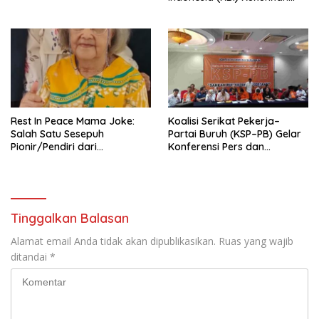
Pengurus Hasil Musyawarah
Nasional (Munas) Pertama,
Tema: “Penguatan dan
Pengembangan Organisasi
KBI yang Berbasis Riset di
seluruh Indonesia dan
Mancanegara”.
Rest In Peace Mama Joke:
Koalisi Serikat Pekerja–
Salah Satu Sesepuh
Partai Buruh (KSP–PB) Gelar
Pionir/Pendiri dari
Konferensi Pers dan
terbentuknya Gereja
Sarasehan: Menuntaskan
Protestan Soteria di
Perjuangan Koalisi Serikat
Indonesia Jemaat Pancaran
Pekerja–Partai Buruh untuk
Kasih Allah.
RUU Ketenagakerjaan Baru.
Tinggalkan Balasan
Alamat email Anda tidak akan dipublikasikan.
Ruas yang wajib
ditandai
*