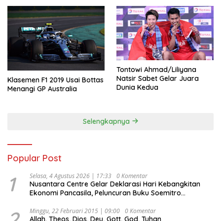
Tontowi Ahmad/Liliyana
Natsir Sabet Gelar Juara
Klasemen F1 2019 Usai Bottas
Dunia Kedua
Menangi GP Australia
Selengkapnya
Popular Post
1
Selasa, 4 Agustus 2026 | 17:33
0 Komentar
Nusantara Centre Gelar Deklarasi Hari Kebangkitan
Ekonomi Pancasila, Peluncuran Buku Soemitro
Djojohadikusumo Anti Penjajahan (Pergolakan
Ekonomi Politik Indonesia) & Simposium Nasional
2
Minggu, 22 Februari 2015 | 09:00
0 Komentar
Allah, Theos, Dios, Deu, Gott, God, Tuhan
“Urgensi Undang-Undang Perekonomian Nasional dan