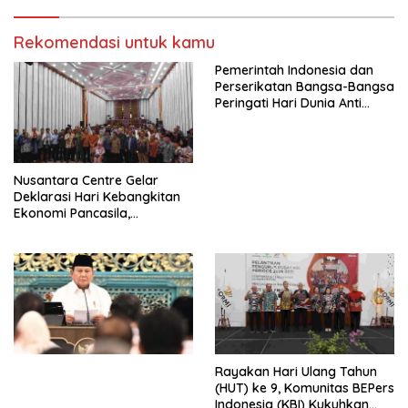
Indonesia Jemaat Pancaran
Pekerja–Partai Buruh untuk
Kasih Allah.
RUU Ketenagakerjaan Baru.
Rekomendasi untuk kamu
Pemerintah Indonesia dan
Perserikatan Bangsa-Bangsa
Peringati Hari Dunia Anti
Perdagangan Orang 2026
dengan Komitmen Baru
untuk Memberantas
Perdagangan Orang di Era
Nusantara Centre Gelar
Digital
Deklarasi Hari Kebangkitan
Ekonomi Pancasila,
Peluncuran Buku Soemitro
Djojohadikusumo Anti
Penjajahan (Pergolakan
Ekonomi Politik Indonesia) &
Simposium Nasional “Urgensi
Undang-Undang
Perekonomian Nasional dan
Kesejahteraan Sosial dalam
Menata Bangsa Menuju
Rayakan Hari Ulang Tahun
Indonesia Emas 2045”,
(HUT) ke 9, Komunitas BEPers
Indonesia (KBI) Kukuhkan