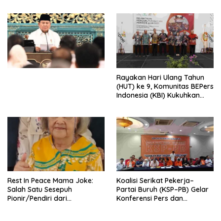
Peluncuran Buku Soemitro
Djojohadikusumo Anti
Penjajahan (Pergolakan
Ekonomi Politik Indonesia) &
Simposium Nasional “Urgensi
Undang-Undang
Perekonomian Nasional dan
Kesejahteraan Sosial dalam
Menata Bangsa Menuju
Rayakan Hari Ulang Tahun
Indonesia Emas 2045”,
(HUT) ke 9, Komunitas BEPers
Indonesia (KBI) Kukuhkan
Pengurus Hasil Musyawarah
Nasional (Munas) Pertama,
Tema: “Penguatan dan
Pengembangan Organisasi
KBI yang Berbasis Riset di
seluruh Indonesia dan
Mancanegara”.
Rest In Peace Mama Joke:
Koalisi Serikat Pekerja–
Salah Satu Sesepuh
Partai Buruh (KSP–PB) Gelar
Pionir/Pendiri dari
Konferensi Pers dan
terbentuknya Gereja
Sarasehan: Menuntaskan
Protestan Soteria di
Perjuangan Koalisi Serikat