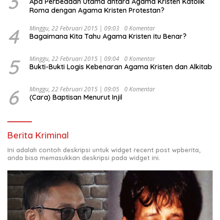
3
Apa Perbedaan Utama antara Agama Kristen Katolik
Roma dengan Agama Kristen Protestan?
4
Minggu, 22 Februari 2015 | 09:03
0 Komentar
Bagaimana Kita Tahu Agama Kristen itu Benar?
5
Minggu, 22 Februari 2015 | 09:04
0 Komentar
Bukti-Bukti Logis Kebenaran Agama Kristen dan Alkitab
6
Minggu, 22 Februari 2015 | 09:05
0 Komentar
(Cara) Baptisan Menurut Injil
Berita Kriminal
Ini adalah contoh deskripsi untuk widget recent post wpberita,
anda bisa memasukkan deskripsi pada widget ini.