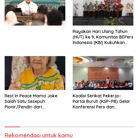
Simposium Nasional “Urgensi
Undang-Undang
Perekonomian Nasional dan
Kesejahteraan Sosial dalam
Menata Bangsa Menuju
Rayakan Hari Ulang Tahun
Indonesia Emas 2045”,
(HUT) ke 9, Komunitas BEPers
Indonesia (KBI) Kukuhkan
Pengurus Hasil Musyawarah
Nasional (Munas) Pertama,
Tema: “Penguatan dan
Pengembangan Organisasi
KBI yang Berbasis Riset di
seluruh Indonesia dan
Mancanegara”.
Rest In Peace Mama Joke:
Koalisi Serikat Pekerja–
Salah Satu Sesepuh
Partai Buruh (KSP–PB) Gelar
Pionir/Pendiri dari
Konferensi Pers dan
terbentuknya Gereja
Sarasehan: Menuntaskan
Protestan Soteria di
Perjuangan Koalisi Serikat
Indonesia Jemaat Pancaran
Pekerja–Partai Buruh untuk
Kasih Allah.
RUU Ketenagakerjaan Baru.
Rekomendasi untuk kamu