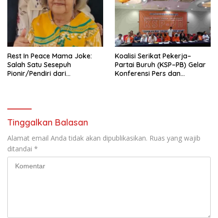
Pengembangan Organisasi
KBI yang Berbasis Riset di
seluruh Indonesia dan
Mancanegara”.
Rest In Peace Mama Joke:
Koalisi Serikat Pekerja–
Salah Satu Sesepuh
Partai Buruh (KSP–PB) Gelar
Pionir/Pendiri dari
Konferensi Pers dan
terbentuknya Gereja
Sarasehan: Menuntaskan
Protestan Soteria di
Perjuangan Koalisi Serikat
Indonesia Jemaat Pancaran
Pekerja–Partai Buruh untuk
Kasih Allah.
RUU Ketenagakerjaan Baru.
Tinggalkan Balasan
Alamat email Anda tidak akan dipublikasikan.
Ruas yang wajib
ditandai
*