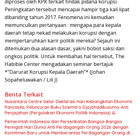
diproses oleh KPK terkait tindak pidana korupsi.
Peningkatan tersebut mencapai hampir tiga kali lipat
dibanding tahun 2017. Fenomena ini kemudian
memunculkan pertanyaan : mengapa para kepala
daerah tetap nekad melakukan korupsi dengan
mempertaruhkan karir politik mereka? Sejauh ini
ditemukan dua alasan dasar, yakni bobot saksi dan
ongkos politik. Untuk membahas hal tersebut, The
Habibie Center mengadakan seminar bertajuk
*”Darurat Korupsi Kepala Daerah”* (Johan
Sopaheluwakan / Lili J)
Berita Terkait
Nusantara Centre Gelar Deklarasi Hari Kebangkitan Ekonomi
Pancasila, Peluncuran Buku Soemitro Djojohadikusumo Anti
Penjajahan (Pergolakan Ekonomi Politik Indonesia) &
Simposium Nasional “Urgensi Undang-Undang Perekonomian
Pemerintah Indonesia dan Perserikatan Bangsa-Bangsa
Nasional dan Kesejahteraan Sosial dalam Menata Bangsa
Peringati Hari Dunia Anti Perdagangan Orang 2026 dengan
Menuju Indonesia Emas 2045”,
Komitmen Baru untuk Memberantas Perdagangan Orang di
Era Digital