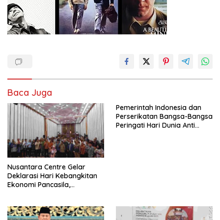
Baca Juga
Pemerintah Indonesia dan
Perserikatan Bangsa-Bangsa
Peringati Hari Dunia Anti
Perdagangan Orang 2026
dengan Komitmen Baru
untuk Memberantas
Perdagangan Orang di Era
Nusantara Centre Gelar
Digital
Deklarasi Hari Kebangkitan
Ekonomi Pancasila,
Peluncuran Buku Soemitro
Djojohadikusumo Anti
Penjajahan (Pergolakan
Ekonomi Politik Indonesia) &