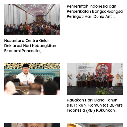
Pemerintah Indonesia dan
Perserikatan Bangsa-Bangsa
Peringati Hari Dunia Anti
Perdagangan Orang 2026
dengan Komitmen Baru
untuk Memberantas
Perdagangan Orang di Era
Nusantara Centre Gelar
Digital
Deklarasi Hari Kebangkitan
Ekonomi Pancasila,
Peluncuran Buku Soemitro
Djojohadikusumo Anti
Penjajahan (Pergolakan
Ekonomi Politik Indonesia) &
Simposium Nasional “Urgensi
Undang-Undang
Perekonomian Nasional dan
Kesejahteraan Sosial dalam
Menata Bangsa Menuju
Rayakan Hari Ulang Tahun
Indonesia Emas 2045”,
(HUT) ke 9, Komunitas BEPers
Indonesia (KBI) Kukuhkan
Pengurus Hasil Musyawarah
Nasional (Munas) Pertama,
Tema: “Penguatan dan