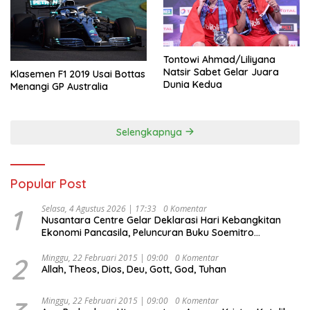
Tontowi Ahmad/Liliyana
Natsir Sabet Gelar Juara
Klasemen F1 2019 Usai Bottas
Dunia Kedua
Menangi GP Australia
Selengkapnya
Popular Post
1
Selasa, 4 Agustus 2026 | 17:33
0 Komentar
Nusantara Centre Gelar Deklarasi Hari Kebangkitan
Ekonomi Pancasila, Peluncuran Buku Soemitro
Djojohadikusumo Anti Penjajahan (Pergolakan
Ekonomi Politik Indonesia) & Simposium Nasional
2
Minggu, 22 Februari 2015 | 09:00
0 Komentar
Allah, Theos, Dios, Deu, Gott, God, Tuhan
“Urgensi Undang-Undang Perekonomian Nasional dan
Kesejahteraan Sosial dalam Menata Bangsa Menuju
Indonesia Emas 2045”,
Minggu, 22 Februari 2015 | 09:00
0 Komentar