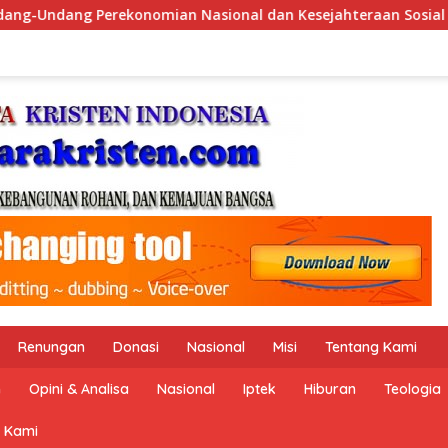
 Kesejahteraan Sosial dalam Menata Bangsa Menuju Indonesia E
Renungan
Donasi
Nasional
Misi
Tentang Kami
n
Opini & Analisa
Nasional
Iptek
Hiburan
Teologia
 Kami