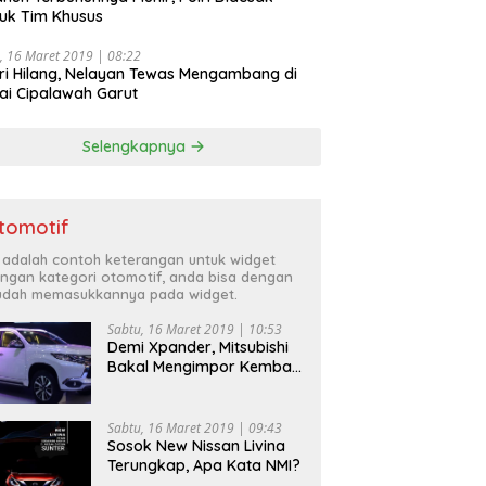
uk Tim Khusus
, 16 Maret 2019 | 08:22
ri Hilang, Nelayan Tewas Mengambang di
ai Cipalawah Garut
Selengkapnya
tomotif
i adalah contoh keterangan untuk widget
ngan kategori otomotif, anda bisa dengan
dah memasukkannya pada widget.
Sabtu, 16 Maret 2019 | 10:53
Demi Xpander, Mitsubishi
Bakal Mengimpor Kembali
Pajero Sport
Sabtu, 16 Maret 2019 | 09:43
Sosok New Nissan Livina
Terungkap, Apa Kata NMI?