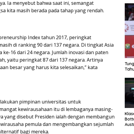
ya. Ia menyebut bahwa saat ini, semangat
a kita masih berada pada tahap yang rendah.
preneurship Index tahun 2017, peringkat
asih di ranking 90 dari 137 negara. Di tingkat Asia
ta ke-16 dari 24 negara. Jumlah inovasi dan paten
ah, yaitu peringkat 87 dari 137 negara. Artinya
Tung
an besar yang harus kita selesaikan,” kata
Tahu
ilakukan pimpinan universitas untuk
ngat kewirausahaan itu di lembaganya masing-
Klas
ya yang disebut Presiden ialah dengan membangun
Bott
a wirausaha pemula dan mengembangkan sejumlah
Aust
ternatif bagi mereka.