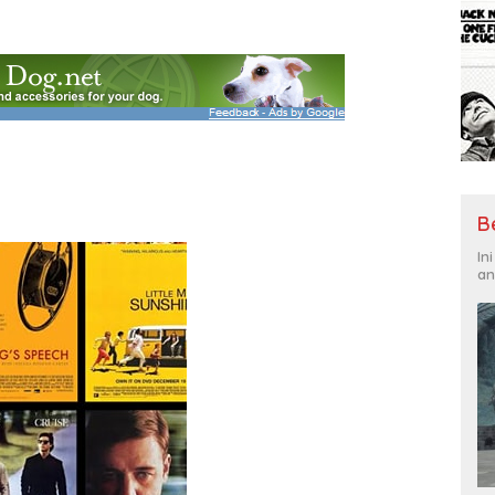
B
In
an