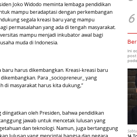
esiden Joko Widodo meminta lembaga pendidikan
a untuk mampu beradaptasi dengan perkembangan
6
ndukung segala kreasi baru yang mampu
agi permasalahan yang ada di tengah masyarakat.
iversitas mampu menjadi inkubator awal bagi
Ber
ausaha muda di Indonesia.
Ini 
post
pada
ra baru harus dikembangkan. Kreasi-kreasi baru
an dikembangkan. Para _sociopreneur_ yang
 di masyarakat harus kita dukung,”
g diingatkan oleh Presiden, bahwa pendidikan
rtanggung jawab untuk mencetak lulusan yang
getahuan dan teknologi. Namun, juga bertanggung
Sabtu
kan lulusan yang mencintai bangsa dan negara
14 T