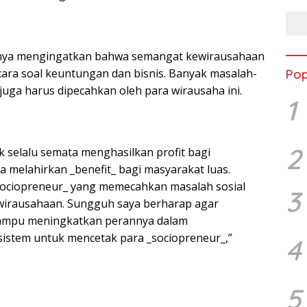
rinya mengingatkan bahwa semangat kewirausahaan
bicara soal keuntungan dan bisnis. Banyak masalah-
Pop
juga harus dipecahkan oleh para wirausaha ini.
1
2
k selalu semata menghasilkan profit bagi
a melahirkan _benefit_ bagi masyarakat luas.
sociopreneur_ yang memecahkan masalah sosial
3
ewirausahaan. Sungguh saya berharap agar
mampu meningkatkan perannya dalam
stem untuk mencetak para _sociopreneur_,”
4
5