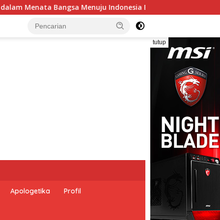
mas 2045”,
Pemerintah Indonesia dan Perserikatan Ba
tutup
Apologetika
Profil