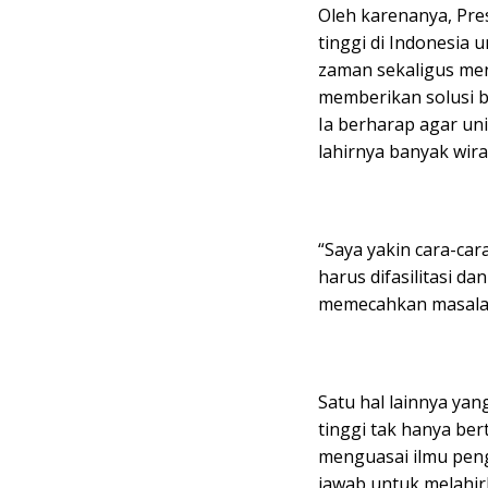
Oleh karenanya, Pr
tinggi di Indonesi
zaman sekaligus me
memberikan solusi b
Ia berharap agar un
lahirnya banyak wir
“Saya yakin cara-ca
harus difasilitasi d
memecahkan masalah
Satu hal lainnya yan
tinggi tak hanya be
menguasai ilmu pen
jawab untuk melahir