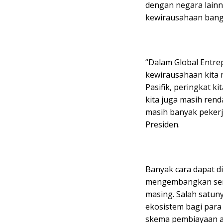
dengan negara lainn
kewirausahaan bangs
“Dalam Global Entre
kewirausahaan kita m
Pasifik, peringkat ki
kita juga masih rend
masih banyak pekerja
Presiden.
Banyak cara dapat d
mengembangkan sema
masing. Salah satun
ekosistem bagi par
skema pembiayaan al