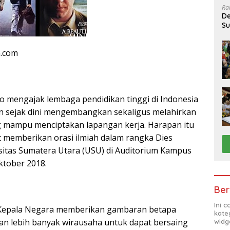
Ra
De
Su
Sa
n.com
o mengajak lembaga pendidikan tinggi di Indonesia
n sejak dini mengembangkan sekaligus melahirkan
g mampu menciptakan lapangan kerja. Harapan itu
 memberikan orasi ilmiah dalam rangka Dies
rsitas Sumatera Utara (USU) di Auditorium Kampus
ktober 2018.
Ber
Ini 
, Kepala Negara memberikan gambaran betapa
kate
n lebih banyak wirausaha untuk dapat bersaing
widg