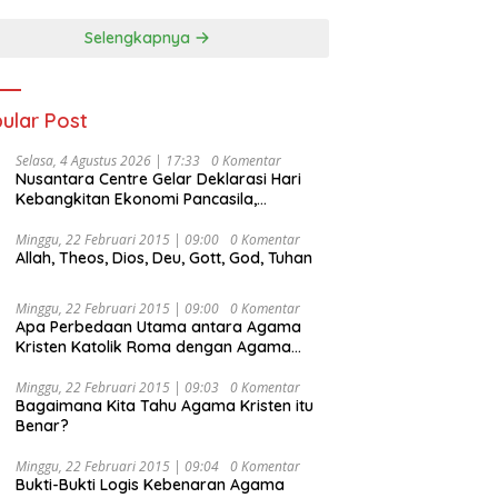
Selengkapnya
ular Post
Selasa, 4 Agustus 2026 | 17:33
0 Komentar
Nusantara Centre Gelar Deklarasi Hari
Kebangkitan Ekonomi Pancasila,
Peluncuran Buku Soemitro
Djojohadikusumo Anti Penjajahan
Minggu, 22 Februari 2015 | 09:00
0 Komentar
Allah, Theos, Dios, Deu, Gott, God, Tuhan
(Pergolakan Ekonomi Politik Indonesia) &
Simposium Nasional “Urgensi Undang-
Undang Perekonomian Nasional dan
Minggu, 22 Februari 2015 | 09:00
0 Komentar
Kesejahteraan Sosial dalam Menata
Apa Perbedaan Utama antara Agama
Bangsa Menuju Indonesia Emas 2045”,
Kristen Katolik Roma dengan Agama
Kristen Protestan?
Minggu, 22 Februari 2015 | 09:03
0 Komentar
Bagaimana Kita Tahu Agama Kristen itu
Benar?
Minggu, 22 Februari 2015 | 09:04
0 Komentar
Bukti-Bukti Logis Kebenaran Agama