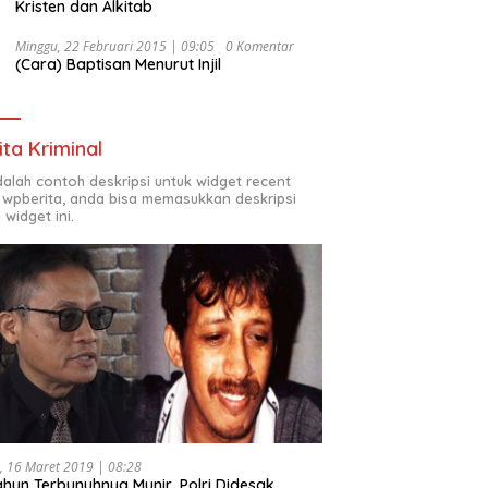
Kristen dan Alkitab
Minggu, 22 Februari 2015 | 09:05
0 Komentar
(Cara) Baptisan Menurut Injil
ita Kriminal
adalah contoh deskripsi untuk widget recent
 wpberita, anda bisa memasukkan deskripsi
 widget ini.
, 16 Maret 2019 | 08:28
ahun Terbunuhnya Munir, Polri Didesak