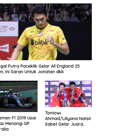
gal Putra Paceklik Gelar All England 25
n, Ini Saran Untuk Jonatan dkk
Tontowi
emen F1 2019 Usai
Ahmad/Liliyana Natsir
as Menangi GP
Sabet Gelar Juara
ralia
Dunia Kedua