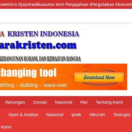
ahan (Pergolakan Ekonomi Politik Indonesia) & Simposium Nasi
Renungan
Donasi
Nasional
Misi
Tentang Kami
n
Opini & Analisa
Nasional
Iptek
Hiburan
Teologia
 Kami