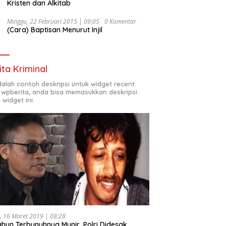
Kristen dan Alkitab
Minggu, 22 Februari 2015 | 09:05
0 Komentar
(Cara) Baptisan Menurut Injil
ita Kriminal
adalah contoh deskripsi untuk widget recent
 wpberita, anda bisa memasukkan deskripsi
 widget ini.
, 16 Maret 2019 | 08:28
ahun Terbunuhnya Munir, Polri Didesak