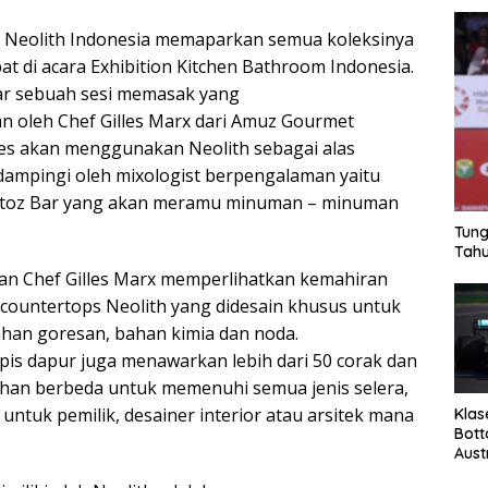
i Neolith Indonesia memaparkan semua koleksinya
at di acara Exhibition Kitchen Bathroom Indonesia.
elar sebuah sesi memasak yang
 oleh Chef Gilles Marx dari Amuz Gourmet
lles akan menggunakan Neolith sebagai alas
dampingi oleh mixologist berpengalaman yaitu
 Artoz Bar yang akan meramu minuman – minuman
Tung
Tahu
an Chef Gilles Marx memperlihatkan kemahiran
countertops Neolith yang didesain khusus untuk
tahan goresan, bahan kimia dan noda.
apis dapur juga menawarkan lebih dari 50 corak dan
han berbeda untuk memenuhi semua jenis selera,
untuk pemilik, desainer interior atau arsitek mana
Klas
Bott
Aust