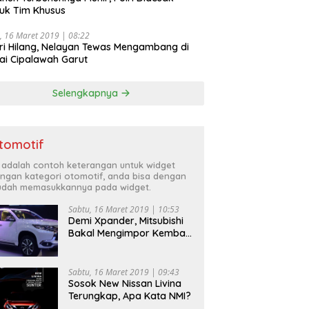
uk Tim Khusus
, 16 Maret 2019 | 08:22
ri Hilang, Nelayan Tewas Mengambang di
ai Cipalawah Garut
Selengkapnya
tomotif
i adalah contoh keterangan untuk widget
ngan kategori otomotif, anda bisa dengan
dah memasukkannya pada widget.
Sabtu, 16 Maret 2019 | 10:53
Demi Xpander, Mitsubishi
Bakal Mengimpor Kembali
Pajero Sport
Sabtu, 16 Maret 2019 | 09:43
Sosok New Nissan Livina
Terungkap, Apa Kata NMI?