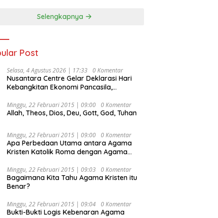
Selengkapnya
ular Post
Selasa, 4 Agustus 2026 | 17:33
0 Komentar
Nusantara Centre Gelar Deklarasi Hari
Kebangkitan Ekonomi Pancasila,
Peluncuran Buku Soemitro
Djojohadikusumo Anti Penjajahan
Minggu, 22 Februari 2015 | 09:00
0 Komentar
Allah, Theos, Dios, Deu, Gott, God, Tuhan
(Pergolakan Ekonomi Politik Indonesia) &
Simposium Nasional “Urgensi Undang-
Undang Perekonomian Nasional dan
Minggu, 22 Februari 2015 | 09:00
0 Komentar
Kesejahteraan Sosial dalam Menata
Apa Perbedaan Utama antara Agama
Bangsa Menuju Indonesia Emas 2045”,
Kristen Katolik Roma dengan Agama
Kristen Protestan?
Minggu, 22 Februari 2015 | 09:03
0 Komentar
Bagaimana Kita Tahu Agama Kristen itu
Benar?
Minggu, 22 Februari 2015 | 09:04
0 Komentar
Bukti-Bukti Logis Kebenaran Agama