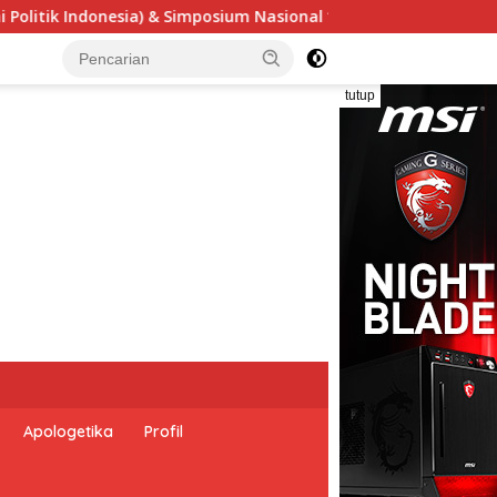
onal “Urgensi Undang-Undang Perekonomian Nasional dan Kesej
tutup
Apologetika
Profil