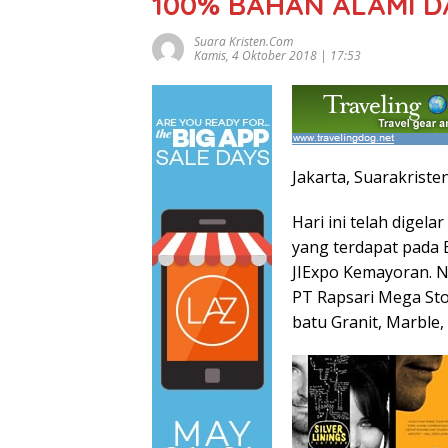
100% BAHAN ALAMI D
Suara Kristen.com
Kamis, 4 Oktober 2018 | 17:53
Jakarta, Suarakriste
Hari ini telah digel
yang terdapat pada E
JIExpo Kemayoran. N
PT Rapsari Mega St
batu Granit, Marble, 