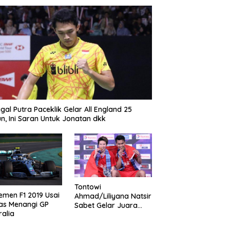
gal Putra Paceklik Gelar All England 25
n, Ini Saran Untuk Jonatan dkk
Tontowi
emen F1 2019 Usai
Ahmad/Liliyana Natsir
as Menangi GP
Sabet Gelar Juara
ralia
Dunia Kedua