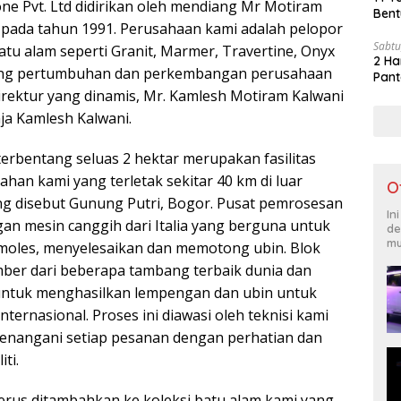
ne Pvt. Ltd didirikan oleh mendiang Mr Motiram
Bent
 pada tahun 1991. Perusahaan kami adalah pelopor
Sabtu
tu alam seperti Granit, Marmer, Travertine, Onyx
2 Ha
arang pertumbuhan dan perkembangan perusahaan
Pant
direktur yang dinamis, Mr. Kamlesh Motiram Kalwani
ja Kamlesh Kalwani.
erbentang seluas 2 hektar merupakan fasilitas
han kami yang terletak sekitar 40 km di luar
O
ang disebut Gunung Putri, Bogor. Pusat pemrosesan
In
gan mesin canggih dari Italia yang berguna untuk
de
mu
oles, menyelesaikan dan memotong ubin. Blok
ber dari beberapa tambang terbaik dunia dan
untuk menghasilkan lempengan dan ubin untuk
nternasional. Proses ini diawasi oleh teknisi kami
menangani setiap pesanan dengan perhatian dan
ti.
rus ditambahkan ke koleksi batu alam kami yang