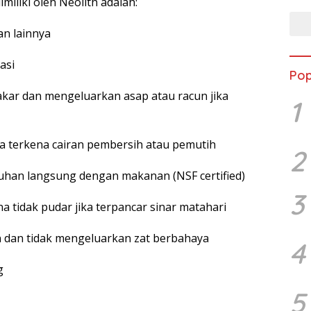
miliki oleh Neolith adalah:
an lainnya
asi
Pop
akar dan mengeluarkan asap atau racun jika
1
la terkena cairan pembersih atau pemutih
2
tuhan langsung dengan makanan (NSF certified)
3
na tidak pudar jika terpancar sinar matahari
 dan tidak mengeluarkan zat berbahaya
4
g
5