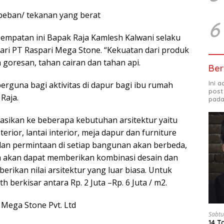
beban/ tekanan yang berat
6
sempatan ini Bapak Raja Kamlesh Kalwani selaku
ari PT Raspari Mega Stone. “Kekuatan dari produk
 goresan, tahan cairan dan tahan api.
Ber
Ini 
berguna bagi aktivitas di dapur bagi ibu rumah
post
Raja.
pada
kasikan ke beberapa kebutuhan arsitektur yaitu
sterior, lantai interior, meja dapur dan furniture
dan permintaan di setiap bangunan akan berbeda,
th akan dapat memberikan kombinasi desain dan
erikan nilai arsitektur yang luar biasa. Untuk
ith berkisar antara Rp. 2 Juta –Rp. 6 Juta / m2.
 Mega Stone Pvt. Ltd
Sabtu
14 T