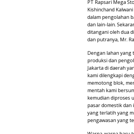
PT Rapsari Mega Sto
Kishinchand Kalwani
dalam pengolahan ba
dan lain-lain. Sek
ditangani oleh dua 
dan putranya, Mr. Ra
Dengan lahan yang t
produksi dan pengola
Jakarta di daerah y
kami dilengkapi den
memotong blok, mem
mentah kami bersum
kemudian diproses 
pasar domestik dan i
yang terlatih yang 
pengawasan yang teli
Warna-warna baru te