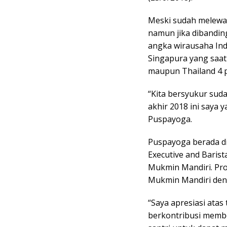
Meski sudah melewat
namun jika dibandi
angka wirausaha Ind
Singapura yang saat 
maupun Thailand 4 
“Kita bersyukur sud
akhir 2018 ini saya 
Puspayoga.
Puspayoga berada di
Executive and Barist
Mukmin Mandiri. Pr
Mukmin Mandiri den
“Saya apresiasi atas
berkontribusi membe