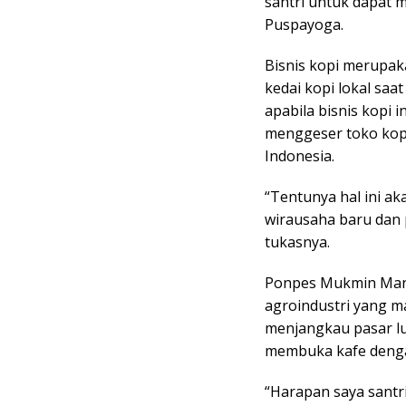
santri untuk dapat 
Puspayoga.
Bisnis kopi merupak
kedai kopi lokal sa
apabila bisnis kopi 
menggeser toko kopi
Indonesia.
“Tentunya hal ini 
wirausaha baru dan p
tukasnya.
Ponpes Mukmin Mandi
agroindustri yang 
menjangkau pasar lu
membuka kafe dengan
“Harapan saya santri