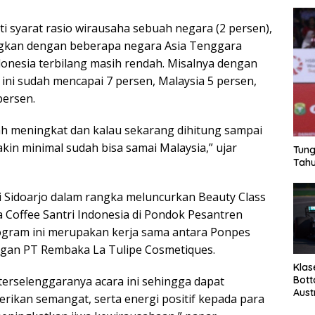
i syarat rasio wirausaha sebuah negara (2 persen),
ngkan dengan beberapa negara Asia Tenggara
onesia terbilang masih rendah. Misalnya dengan
ini sudah mencapai 7 persen, Malaysia 5 persen,
persen.
ah meningkat dan kalau sekarang dihitung sampai
yakin minimal sudah bisa samai Malaysia,” ujar
Tung
Tahu
 Sidoarjo dalam rangka meluncurkan Beauty Class
a Coffee Santri Indonesia di Pondok Pesantren
ogram ini merupakan kerja sama antara Ponpes
gan PT Rembaka La Tulipe Cosmetiques.
Klas
Bott
 terselenggaranya acara ini sehingga dapat
Aust
rikan semangat, serta energi positif kepada para