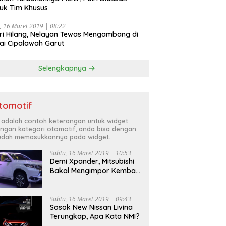
uk Tim Khusus
, 16 Maret 2019 | 08:22
ri Hilang, Nelayan Tewas Mengambang di
ai Cipalawah Garut
Selengkapnya
tomotif
i adalah contoh keterangan untuk widget
ngan kategori otomotif, anda bisa dengan
dah memasukkannya pada widget.
Sabtu, 16 Maret 2019 | 10:53
Demi Xpander, Mitsubishi
Bakal Mengimpor Kembali
Pajero Sport
Sabtu, 16 Maret 2019 | 09:43
Sosok New Nissan Livina
Terungkap, Apa Kata NMI?