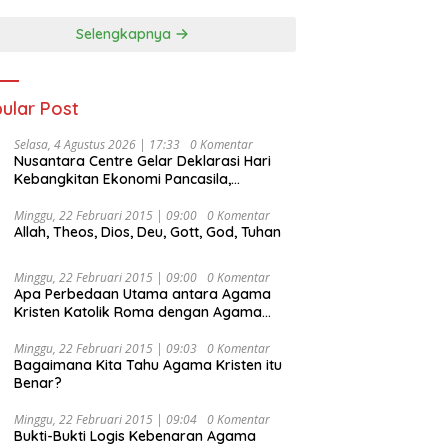
Selengkapnya
ular Post
Selasa, 4 Agustus 2026 | 17:33
0 Komentar
Nusantara Centre Gelar Deklarasi Hari
Kebangkitan Ekonomi Pancasila,
Peluncuran Buku Soemitro
Djojohadikusumo Anti Penjajahan
Minggu, 22 Februari 2015 | 09:00
0 Komentar
Allah, Theos, Dios, Deu, Gott, God, Tuhan
(Pergolakan Ekonomi Politik Indonesia) &
Simposium Nasional “Urgensi Undang-
Undang Perekonomian Nasional dan
Minggu, 22 Februari 2015 | 09:00
0 Komentar
Kesejahteraan Sosial dalam Menata
Apa Perbedaan Utama antara Agama
Bangsa Menuju Indonesia Emas 2045”,
Kristen Katolik Roma dengan Agama
Kristen Protestan?
Minggu, 22 Februari 2015 | 09:03
0 Komentar
Bagaimana Kita Tahu Agama Kristen itu
Benar?
Minggu, 22 Februari 2015 | 09:04
0 Komentar
Bukti-Bukti Logis Kebenaran Agama