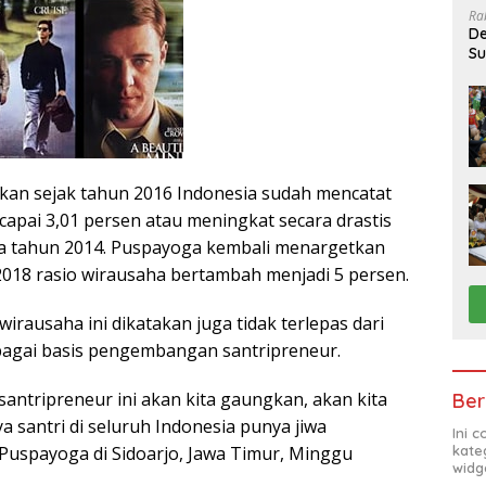
Ra
De
Su
Sa
an sejak tahun 2016 Indonesia sudah mencatat
capai 3,01 persen atau meningkat secara drastis
da tahun 2014. Puspayoga kembali menargetkan
2018 rasio wirausaha bertambah menjadi 5 persen.
irausaha ini dikatakan juga tidak terlepas dari
bagai basis pengembangan santripreneur.
 santripreneur ini akan kita gaungkan, akan kita
Ber
 santri di seluruh Indonesia punya jiwa
Ini 
kate
 Puspayoga di Sidoarjo, Jawa Timur, Minggu
widg