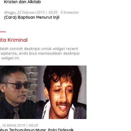
Kristen dan Alkitab
Minggu, 22 Februari 2015 | 09:05
0 Komentar
(Cara) Baptisan Menurut Injil
ita Kriminal
adalah contoh deskripsi untuk widget recent
 wpberita, anda bisa memasukkan deskripsi
 widget ini.
, 16 Maret 2019 | 08:28
ahun Terbunuhnya Munir, Polri Didesak