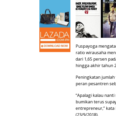
Puspayoga mengatak
ratio wirausaha men
dari 1,65 persen pa
hingga akhir tahun 
Peningkatan jumlah w
peran pesantren se
“Apalagi kalau nanti
bumikan terus supaya
entrepreneur,” kata
(23/9/2018).