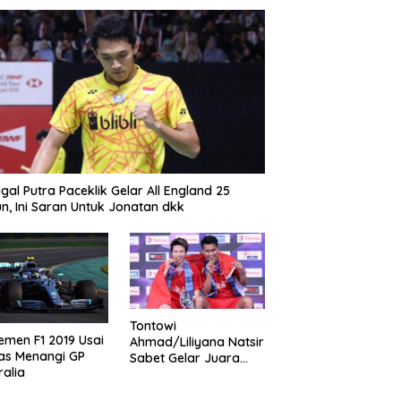
gal Putra Paceklik Gelar All England 25
n, Ini Saran Untuk Jonatan dkk
Tontowi
emen F1 2019 Usai
Ahmad/Liliyana Natsir
as Menangi GP
Sabet Gelar Juara
ralia
Dunia Kedua