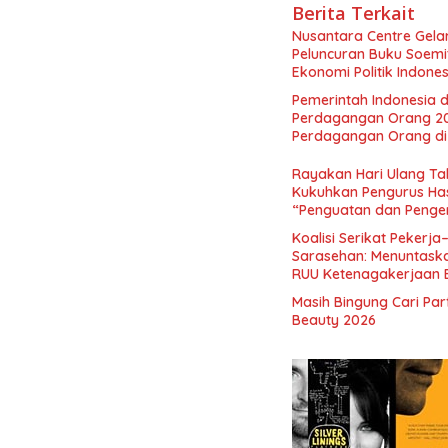
Berita Terkait
Nusantara Centre Gelar
Peluncuran Buku Soemi
Ekonomi Politik Indon
Perekonomian Nasional
Pemerintah Indonesia d
Indonesia Emas 2045”,
Perdagangan Orang 2
Perdagangan Orang di 
Rayakan Hari Ulang Tah
Kukuhkan Pengurus Has
“Penguatan dan Pengem
Indonesia dan Mancane
Koalisi Serikat Pekerja
Sarasehan: Menuntaskan
RUU Ketenagakerjaan 
Masih Bingung Cari Pa
Beauty 2026