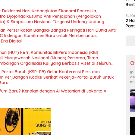
Bent
 Deklarasi Hari Kebangkitan Ekonomi Pancasila,
Sabtu
tro Djojohadikusumo Anti Penjajahan (Pergolakan
2 Ha
esia) & Simposium Nasional “Urgensi Undang-Undang
Pant
 dan Kesejahteraan Sosial dalam Menata Bangsa Menuju
an Perserikatan Bangsa-Bangsa Peringati Hari Dunia Anti
026 dengan Komitmen Baru untuk Memberantas
Era Digital
un (HUT) ke 9, Komunitas BEPers Indonesia (KBI)
il Musyawarah Nasional (Munas) Pertama, Tema:
O
bangan Organisasi KBI yang Berbasis Riset di seluruh
gara”.
– Partai Buruh (KSP–PB) Gelar Konferensi Pers dan
In
 Perjuangan Koalisi Serikat Pekerja–Partai Buruh untuk
de
mu
Baru.
rfum Baru? Kenalan dengan Al Wataniah di Jakarta X