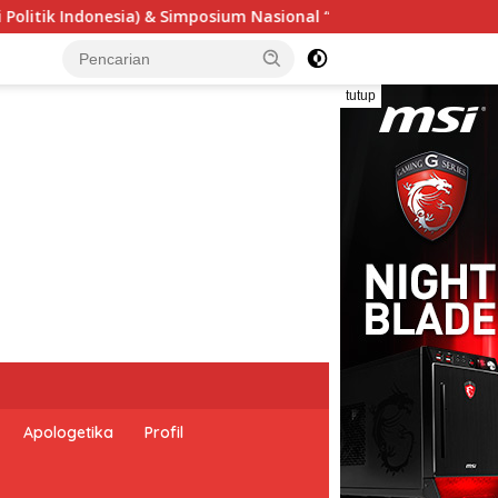
l “Urgensi Undang-Undang Perekonomian Nasional dan Kesejaht
tutup
Apologetika
Profil