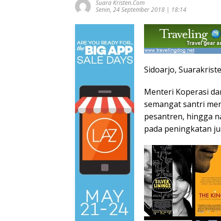
Suara Kristen.com
Senin, 24 September 2018 | 18:14
Sidoarjo, Suarakrist
Menteri Koperasi d
semangat santri men
pesantren, hingga na
pada peningkatan ju