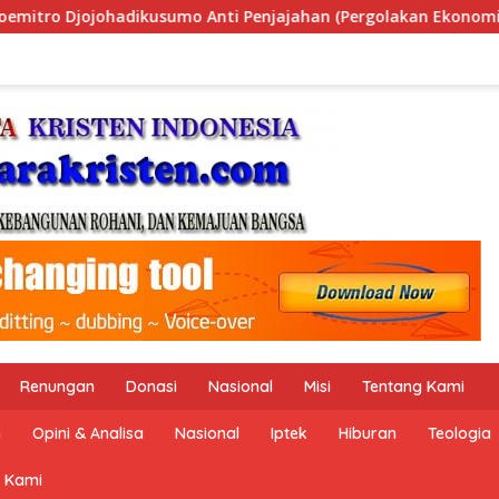
n (Pergolakan Ekonomi Politik Indonesia) & Simposium Nasiona
Renungan
Donasi
Nasional
Misi
Tentang Kami
n
Opini & Analisa
Nasional
Iptek
Hiburan
Teologia
 Kami