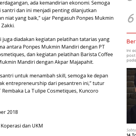
 perdagangan, ada kemandirian ekonomi. Semoga
 santri dan ini menjadi penting dilanjutkan
6
n niat yang baik,” ujar Pengasuh Ponpes Mukmin
Zakki.
 juga diadakan kegiatan pelatihan tatarias yang
Ber
ma antara Ponpes Mukmin Mandiri dengan PT
Ini 
smetiques, dan kegiatan pelatihan Barista Coffee
post
pada
Mukmin Mandiri dengan Akpar Majapahit.
a santri untuk menambah skill, semoga ke depan
ak entrepreneurship dari pesantren ini,” tutur
T Rembaka La Tulipe Cosmetiques, Kuncoro
ber 2018
 Koperasi dan UKM
Sabtu
14 T