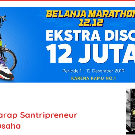
arap Santripreneur
usaha