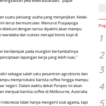
meningkatkan jiwa kewirausahaan,” papar
an suatu peluang usaha yang menjanjikan. Kedai-
at ini terus bermunculan. Menurut Puspayoga
Pop
ini ditekuni dengan serius diyakini akan mampu
1
 waralaba dan sukses merajai bisnis kopi di
akan berdampak pada mungkin bertambahnya
2
enciptaan lapangan kerja yang lebih luas,”
3
ri sebagai salah satu pesantren agrobisnis dan
mampu memproduksi barista coffee hingga mampu
4
ar negeri. Dalam waktu dekat Ponpes ini akan
 menjual barista coffee di Melbourne, Australia.
5
 Indonesia tidak hanya mengerti soal agama, tapi