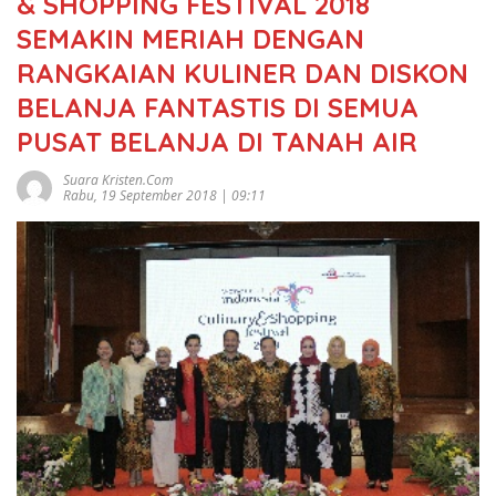
& SHOPPING FESTIVAL 2018
SEMAKIN MERIAH DENGAN
RANGKAIAN KULINER DAN DISKON
BELANJA FANTASTIS DI SEMUA
PUSAT BELANJA DI TANAH AIR
Suara Kristen.com
Rabu, 19 September 2018 | 09:11