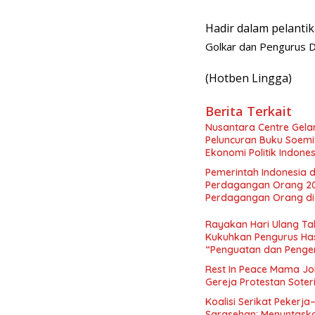
Hadir dalam pelantik
Golkar dan Pengurus 
(Hotben Lingga)
Berita Terkait
Nusantara Centre Gelar
Peluncuran Buku Soemi
Ekonomi Politik Indon
Perekonomian Nasional
Pemerintah Indonesia d
Indonesia Emas 2045”,
Perdagangan Orang 2
Perdagangan Orang di 
Rayakan Hari Ulang Tah
Kukuhkan Pengurus Has
“Penguatan dan Pengem
Indonesia dan Mancane
Rest In Peace Mama Jok
Gereja Protestan Soter
Koalisi Serikat Pekerja
Sarasehan: Menuntaskan