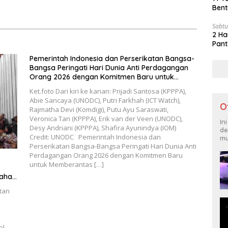
knya Gereja Protestan
Sarasehan: Menuntaskan
Bent
di Indonesia Jemaat
Perjuangan Koalisi Serikat
 Kasih Allah.
Pekerja–Partai Buruh untuk
Sabtu
RUU Ketenagakerjaan Baru.
2 Ha
Pant
Pemerintah Indonesia dan Perserikatan Bangsa-
Bangsa Peringati Hari Dunia Anti Perdagangan
Orang 2026 dengan Komitmen Baru untuk
Memberantas Perdagangan Orang di Era Digital
Ket.foto Dari kiri ke kanan: Prijadi Santosa (KPPPA),
Abie Sancaya (UNODC), Putri Farkhah (ICT Watch),
O
Rajmatha Devi (Komdigi), Putu Ayu Saraswati,
Veronica Tan (KPPPA), Erik van der Veen (UNODC),
In
Desy Andriani (KPPPA), Shafira Ayunindya (IOM)
de
Credit: UNODC Pemerintah Indonesia dan
mu
Perserikatan Bangsa-Bangsa Peringati Hari Dunia Anti
Perdagangan Orang 2026 dengan Komitmen Baru
untuk Memberantas […]
jahan
tan
ng
sia
l
al