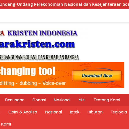
Kesejahteraan Sosial dalam Menata Bangsa Menuju Indonesia E
Renungan
Donasi
Nasional
Misi
Tentang Kami
n
Opini & Analisa
Nasional
Iptek
Hiburan
Teologia
 Kami