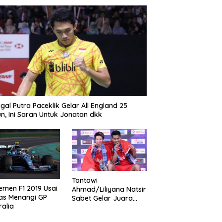
gal Putra Paceklik Gelar All England 25
n, Ini Saran Untuk Jonatan dkk
Tontowi
emen F1 2019 Usai
Ahmad/Liliyana Natsir
as Menangi GP
Sabet Gelar Juara
ralia
Dunia Kedua