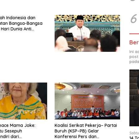
6
ah Indonesia dan
katan Bangsa-Bangsa
 Hari Dunia Anti
ngan Orang 2026
Komitmen Baru untuk
Ber
ntas Perdagangan
Era Digital
Ini 
post
pada
Peace Mama Joke:
Koalisi Serikat Pekerja– Partai
tu Sesepuh
Buruh (KSP–PB) Gelar
Sabtu
ndiri dari
Konferensi Pers dan
14 T