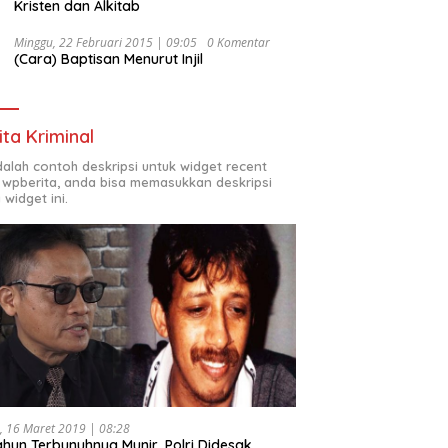
Kristen dan Alkitab
Minggu, 22 Februari 2015 | 09:05
0 Komentar
(Cara) Baptisan Menurut Injil
ita Kriminal
adalah contoh deskripsi untuk widget recent
 wpberita, anda bisa memasukkan deskripsi
 widget ini.
, 16 Maret 2019 | 08:28
ahun Terbunuhnya Munir, Polri Didesak