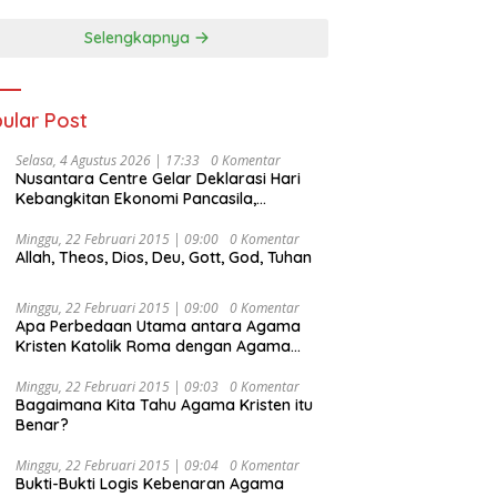
Selengkapnya
ular Post
Selasa, 4 Agustus 2026 | 17:33
0 Komentar
Nusantara Centre Gelar Deklarasi Hari
Kebangkitan Ekonomi Pancasila,
Peluncuran Buku Soemitro
Djojohadikusumo Anti Penjajahan
Minggu, 22 Februari 2015 | 09:00
0 Komentar
Allah, Theos, Dios, Deu, Gott, God, Tuhan
(Pergolakan Ekonomi Politik Indonesia) &
Simposium Nasional “Urgensi Undang-
Undang Perekonomian Nasional dan
Minggu, 22 Februari 2015 | 09:00
0 Komentar
Kesejahteraan Sosial dalam Menata
Apa Perbedaan Utama antara Agama
Bangsa Menuju Indonesia Emas 2045”,
Kristen Katolik Roma dengan Agama
Kristen Protestan?
Minggu, 22 Februari 2015 | 09:03
0 Komentar
Bagaimana Kita Tahu Agama Kristen itu
Benar?
Minggu, 22 Februari 2015 | 09:04
0 Komentar
Bukti-Bukti Logis Kebenaran Agama