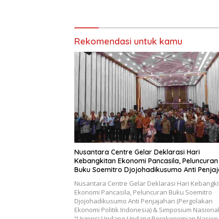
Pengurus Hasil Musyawarah
terbentu
Nasional (Munas) Pertama,
Soteria 
Tema: “Penguatan dan
Pancaran
Pengembangan Organisasi KBI
yang Berbasis Riset di seluruh
Rekomendasi untuk kamu
Indonesia dan Mancanegara”.
Nusantara Centre Gelar Deklarasi Hari
Kebangkitan Ekonomi Pancasila, Peluncuran
Buku Soemitro Djojohadikusumo Anti Penja
(Pergolakan Ekonomi Politik Indonesia) &
Nusantara Centre Gelar Deklarasi Hari Kebangki
Simposium Nasional “Urgensi Undang-Unda
Ekonomi Pancasila, Peluncuran Buku Soemitro
Perekonomian Nasional dan Kesejahteraan
Djojohadikusumo Anti Penjajahan (Pergolakan
Sosial dalam Menata Bangsa Menuju Indone
Ekonomi Politik Indonesia) & Simposium Nasiona
Emas 2045”,
“Urgensi Undang-Undang Perekonomian Nasion