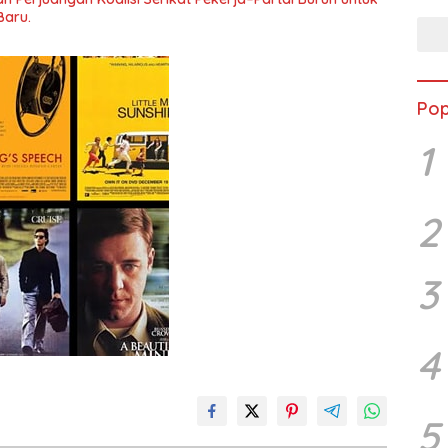
Baru.
Pop
1
2
3
4
5