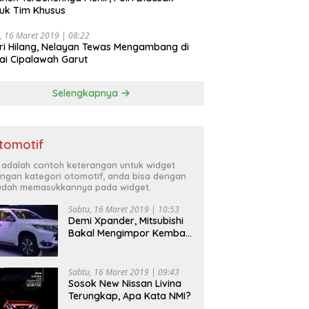
uk Tim Khusus
, 16 Maret 2019 | 08:22
ri Hilang, Nelayan Tewas Mengambang di
ai Cipalawah Garut
Selengkapnya
tomotif
i adalah contoh keterangan untuk widget
ngan kategori otomotif, anda bisa dengan
dah memasukkannya pada widget.
Sabtu, 16 Maret 2019 | 10:53
Demi Xpander, Mitsubishi
Bakal Mengimpor Kembali
Pajero Sport
Sabtu, 16 Maret 2019 | 09:43
Sosok New Nissan Livina
Terungkap, Apa Kata NMI?