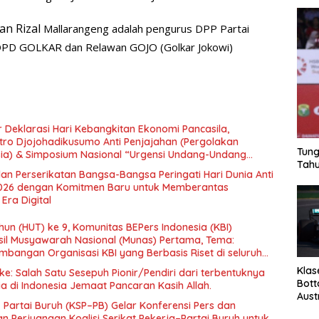
an Rizal
Mallarangeng adalah pengurus DPP Partai
DPD GOLKAR dan Relawan GOJO (Golkar Jokowi)
 Deklarasi Hari Kebangkitan Ekonomi Pancasila,
tro Djojohadikusumo Anti Penjajahan (Pergolakan
Tung
esia) & Simposium Nasional “Urgensi Undang-Undang
Tahu
 dan Kesejahteraan Sosial dalam Menata Bangsa Menuju
an Perserikatan Bangsa-Bangsa Peringati Hari Dunia Anti
026 dengan Komitmen Baru untuk Memberantas
Era Digital
un (HUT) ke 9, Komunitas BEPers Indonesia (KBI)
il Musyawarah Nasional (Munas) Pertama, Tema:
bangan Organisasi KBI yang Berbasis Riset di seluruh
gara”.
Klas
e: Salah Satu Sesepuh Pionir/Pendiri dari terbentuknya
Bott
ia di Indonesia Jemaat Pancaran Kasih Allah.
Aust
– Partai Buruh (KSP–PB) Gelar Konferensi Pers dan
 Perjuangan Koalisi Serikat Pekerja–Partai Buruh untuk