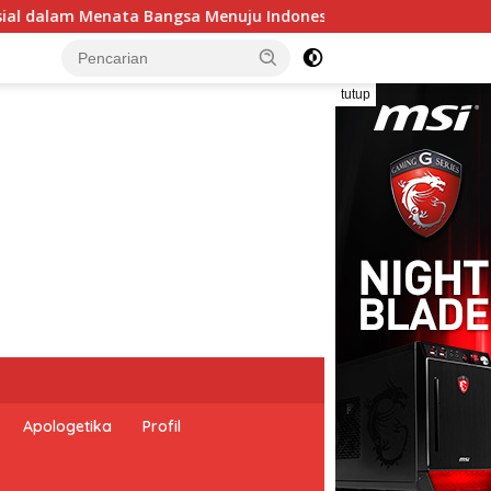
mas 2045”,
Pemerintah Indonesia dan Perserikatan Ban
tutup
Apologetika
Profil