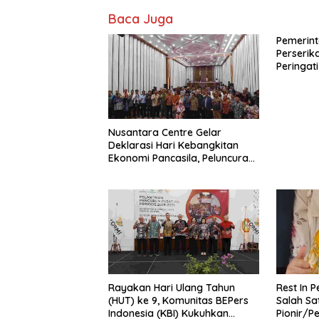
Baca Juga
Pemerint
Perseri
Peringati
Perdaga
dengan 
Membera
Orang di 
Nusantara Centre Gelar
Deklarasi Hari Kebangkitan
Ekonomi Pancasila, Peluncuran
Buku Soemitro
Djojohadikusumo Anti
Penjajahan (Pergolakan
Ekonomi Politik Indonesia) &
Simposium Nasional “Urgensi
Undang-Undang Perekonomian
Nasional dan Kesejahteraan
Sosial dalam Menata Bangsa
Menuju Indonesia Emas 2045”,
Rayakan Hari Ulang Tahun
Rest In 
(HUT) ke 9, Komunitas BEPers
Salah Sa
Indonesia (KBI) Kukuhkan
Pionir/Pe