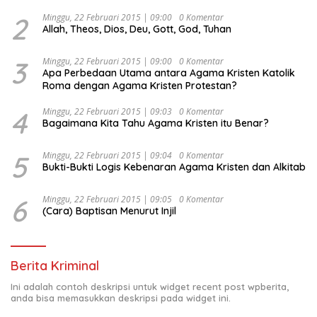
Djojohadikusumo Anti Penjajahan (Pergolakan
Ekonomi Politik Indonesia) & Simposium Nasional
2
Minggu, 22 Februari 2015 | 09:00
0 Komentar
Allah, Theos, Dios, Deu, Gott, God, Tuhan
“Urgensi Undang-Undang Perekonomian Nasional dan
Kesejahteraan Sosial dalam Menata Bangsa Menuju
Indonesia Emas 2045”,
3
Minggu, 22 Februari 2015 | 09:00
0 Komentar
Apa Perbedaan Utama antara Agama Kristen Katolik
Roma dengan Agama Kristen Protestan?
4
Minggu, 22 Februari 2015 | 09:03
0 Komentar
Bagaimana Kita Tahu Agama Kristen itu Benar?
5
Minggu, 22 Februari 2015 | 09:04
0 Komentar
Bukti-Bukti Logis Kebenaran Agama Kristen dan Alkitab
6
Minggu, 22 Februari 2015 | 09:05
0 Komentar
(Cara) Baptisan Menurut Injil
Berita Kriminal
Ini adalah contoh deskripsi untuk widget recent post wpberita,
anda bisa memasukkan deskripsi pada widget ini.