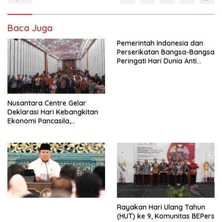
Baca Juga
Pemerintah Indonesia dan
Perserikatan Bangsa-Bangsa
Peringati Hari Dunia Anti
Perdagangan Orang 2026
dengan Komitmen Baru
untuk Memberantas
Perdagangan Orang di Era
Nusantara Centre Gelar
Digital
Deklarasi Hari Kebangkitan
Ekonomi Pancasila,
Peluncuran Buku Soemitro
Djojohadikusumo Anti
Penjajahan (Pergolakan
Ekonomi Politik Indonesia) &
Simposium Nasional “Urgensi
Undang-Undang
Perekonomian Nasional dan
Kesejahteraan Sosial dalam
Menata Bangsa Menuju
Rayakan Hari Ulang Tahun
Indonesia Emas 2045”,
(HUT) ke 9, Komunitas BEPers