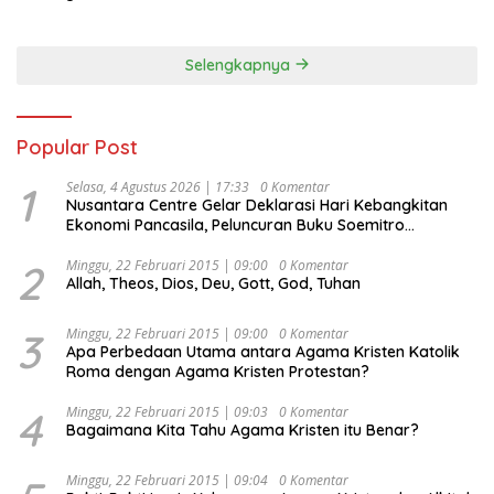
Selengkapnya
Popular Post
1
Selasa, 4 Agustus 2026 | 17:33
0 Komentar
Nusantara Centre Gelar Deklarasi Hari Kebangkitan
Ekonomi Pancasila, Peluncuran Buku Soemitro
Djojohadikusumo Anti Penjajahan (Pergolakan
Ekonomi Politik Indonesia) & Simposium Nasional
2
Minggu, 22 Februari 2015 | 09:00
0 Komentar
Allah, Theos, Dios, Deu, Gott, God, Tuhan
“Urgensi Undang-Undang Perekonomian Nasional dan
Kesejahteraan Sosial dalam Menata Bangsa Menuju
Indonesia Emas 2045”,
3
Minggu, 22 Februari 2015 | 09:00
0 Komentar
Apa Perbedaan Utama antara Agama Kristen Katolik
Roma dengan Agama Kristen Protestan?
4
Minggu, 22 Februari 2015 | 09:03
0 Komentar
Bagaimana Kita Tahu Agama Kristen itu Benar?
Minggu, 22 Februari 2015 | 09:04
0 Komentar