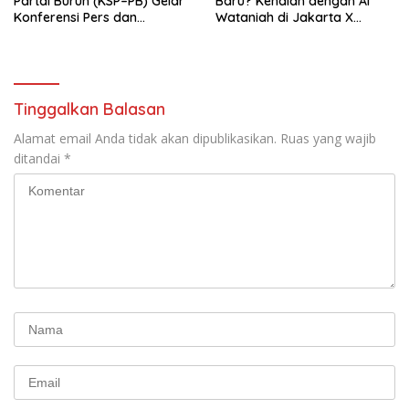
Partai Buruh (KSP–PB) Gelar
Baru? Kenalan dengan Al
Konferensi Pers dan
Wataniah di Jakarta X
Sarasehan: Menuntaskan
Beauty 2026
Perjuangan Koalisi Serikat
Pekerja–Partai Buruh untuk
RUU Ketenagakerjaan Baru.
Tinggalkan Balasan
Alamat email Anda tidak akan dipublikasikan.
Ruas yang wajib
ditandai
*