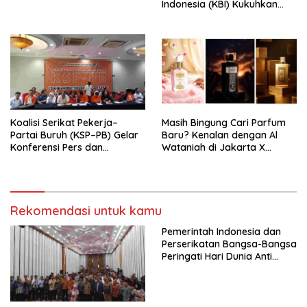
Indonesia (KBI) Kukuhkan
Pengurus Hasil Musyawarah
Nasional (Munas) Pertama,
Tema: “Penguatan dan
Pengembangan Organisasi
KBI yang Berbasis Riset di
seluruh Indonesia dan
Mancanegara”.
Koalisi Serikat Pekerja–
Masih Bingung Cari Parfum
Partai Buruh (KSP–PB) Gelar
Baru? Kenalan dengan Al
Konferensi Pers dan
Wataniah di Jakarta X
Sarasehan: Menuntaskan
Beauty 2026
Perjuangan Koalisi Serikat
Pekerja–Partai Buruh untuk
RUU Ketenagakerjaan Baru.
Rekomendasi untuk kamu
Pemerintah Indonesia dan
Perserikatan Bangsa-Bangsa
Peringati Hari Dunia Anti
Perdagangan Orang 2026
dengan Komitmen Baru
untuk Memberantas
Perdagangan Orang di Era