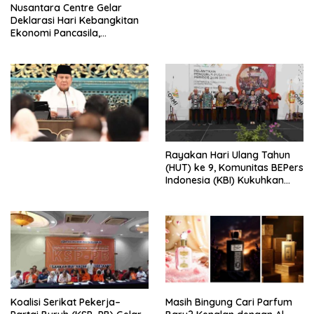
Nusantara Centre Gelar
Digital
Deklarasi Hari Kebangkitan
Ekonomi Pancasila,
Peluncuran Buku Soemitro
Djojohadikusumo Anti
Penjajahan (Pergolakan
Ekonomi Politik Indonesia) &
Simposium Nasional “Urgensi
Undang-Undang
Perekonomian Nasional dan
Kesejahteraan Sosial dalam
Menata Bangsa Menuju
Rayakan Hari Ulang Tahun
Indonesia Emas 2045”,
(HUT) ke 9, Komunitas BEPers
Indonesia (KBI) Kukuhkan
Pengurus Hasil Musyawarah
Nasional (Munas) Pertama,
Tema: “Penguatan dan
Pengembangan Organisasi
KBI yang Berbasis Riset di
seluruh Indonesia dan
Mancanegara”.
Koalisi Serikat Pekerja–
Masih Bingung Cari Parfum