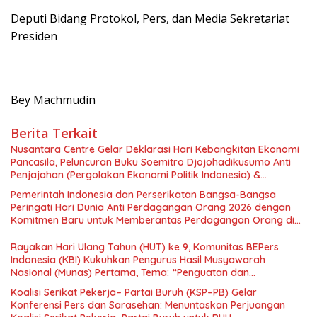
Deputi Bidang Protokol, Pers, dan Media Sekretariat
Presiden
Bey Machmudin
Berita Terkait
Nusantara Centre Gelar Deklarasi Hari Kebangkitan Ekonomi
Pancasila, Peluncuran Buku Soemitro Djojohadikusumo Anti
Penjajahan (Pergolakan Ekonomi Politik Indonesia) &
Simposium Nasional “Urgensi Undang-Undang Perekonomian
Pemerintah Indonesia dan Perserikatan Bangsa-Bangsa
Nasional dan Kesejahteraan Sosial dalam Menata Bangsa
Peringati Hari Dunia Anti Perdagangan Orang 2026 dengan
Menuju Indonesia Emas 2045”,
Komitmen Baru untuk Memberantas Perdagangan Orang di
Era Digital
Rayakan Hari Ulang Tahun (HUT) ke 9, Komunitas BEPers
Indonesia (KBI) Kukuhkan Pengurus Hasil Musyawarah
Nasional (Munas) Pertama, Tema: “Penguatan dan
Pengembangan Organisasi KBI yang Berbasis Riset di seluruh
Koalisi Serikat Pekerja– Partai Buruh (KSP–PB) Gelar
Indonesia dan Mancanegara”.
Konferensi Pers dan Sarasehan: Menuntaskan Perjuangan