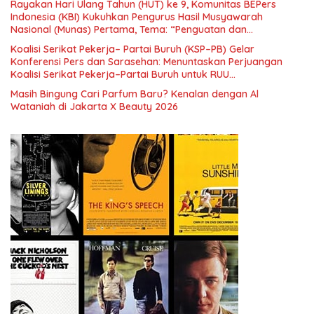
Rayakan Hari Ulang Tahun (HUT) ke 9, Komunitas BEPers
Indonesia (KBI) Kukuhkan Pengurus Hasil Musyawarah
Nasional (Munas) Pertama, Tema: “Penguatan dan
Pengembangan Organisasi KBI yang Berbasis Riset di seluruh
Koalisi Serikat Pekerja– Partai Buruh (KSP–PB) Gelar
Indonesia dan Mancanegara”.
Konferensi Pers dan Sarasehan: Menuntaskan Perjuangan
Koalisi Serikat Pekerja–Partai Buruh untuk RUU
Ketenagakerjaan Baru.
Masih Bingung Cari Parfum Baru? Kenalan dengan Al
Wataniah di Jakarta X Beauty 2026