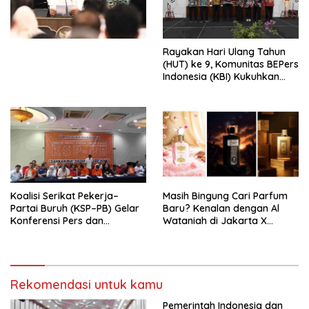
Undang-Undang
Perekonomian Nasional dan
Kesejahteraan Sosial dalam
Menata Bangsa Menuju
Rayakan Hari Ulang Tahun
Indonesia Emas 2045”,
(HUT) ke 9, Komunitas BEPers
Indonesia (KBI) Kukuhkan
Pengurus Hasil Musyawarah
Nasional (Munas) Pertama,
Tema: “Penguatan dan
Pengembangan Organisasi
KBI yang Berbasis Riset di
seluruh Indonesia dan
Mancanegara”.
Koalisi Serikat Pekerja–
Masih Bingung Cari Parfum
Partai Buruh (KSP–PB) Gelar
Baru? Kenalan dengan Al
Konferensi Pers dan
Wataniah di Jakarta X
Sarasehan: Menuntaskan
Beauty 2026
Perjuangan Koalisi Serikat
Pekerja–Partai Buruh untuk
RUU Ketenagakerjaan Baru.
Rekomendasi untuk kamu
Pemerintah Indonesia dan