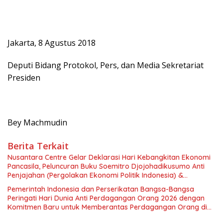
Jakarta, 8 Agustus 2018
Deputi Bidang Protokol, Pers, dan Media Sekretariat
Presiden
Bey Machmudin
Berita Terkait
Nusantara Centre Gelar Deklarasi Hari Kebangkitan Ekonomi
Pancasila, Peluncuran Buku Soemitro Djojohadikusumo Anti
Penjajahan (Pergolakan Ekonomi Politik Indonesia) &
Simposium Nasional “Urgensi Undang-Undang Perekonomian
Pemerintah Indonesia dan Perserikatan Bangsa-Bangsa
Nasional dan Kesejahteraan Sosial dalam Menata Bangsa
Peringati Hari Dunia Anti Perdagangan Orang 2026 dengan
Menuju Indonesia Emas 2045”,
Komitmen Baru untuk Memberantas Perdagangan Orang di
Era Digital