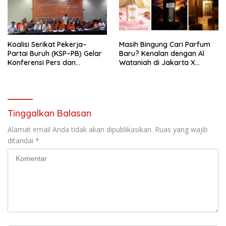
KBI yang Berbasis Riset di
seluruh Indonesia dan
Mancanegara”.
Koalisi Serikat Pekerja–
Masih Bingung Cari Parfum
Partai Buruh (KSP–PB) Gelar
Baru? Kenalan dengan Al
Konferensi Pers dan
Wataniah di Jakarta X
Sarasehan: Menuntaskan
Beauty 2026
Perjuangan Koalisi Serikat
Pekerja–Partai Buruh untuk
RUU Ketenagakerjaan Baru.
Tinggalkan Balasan
Alamat email Anda tidak akan dipublikasikan.
Ruas yang wajib
ditandai
*