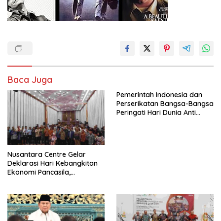
Baca Juga
Pemerintah Indonesia dan
Perserikatan Bangsa-Bangsa
Peringati Hari Dunia Anti
Perdagangan Orang 2026
dengan Komitmen Baru
untuk Memberantas
Perdagangan Orang di Era
Nusantara Centre Gelar
Digital
Deklarasi Hari Kebangkitan
Ekonomi Pancasila,
Peluncuran Buku Soemitro
Djojohadikusumo Anti
Penjajahan (Pergolakan
Ekonomi Politik Indonesia) &
Simposium Nasional “Urgensi