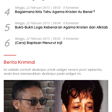
4
Minggu, 22 Februari 2015 | 09:03
0 Komentar
Bagaimana Kita Tahu Agama Kristen itu Benar?
5
Minggu, 22 Februari 2015 | 09:04
0 Komentar
Bukti-Bukti Logis Kebenaran Agama Kristen dan Alkitab
6
Minggu, 22 Februari 2015 | 09:05
0 Komentar
(Cara) Baptisan Menurut Injil
Berita Kriminal
Ini adalah contoh deskripsi untuk widget recent post wpberita,
anda bisa memasukkan deskripsi pada widget ini.