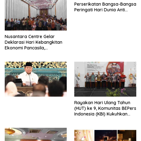
Perserikatan Bangsa-Bangsa
Peringati Hari Dunia Anti
Perdagangan Orang 2026
dengan Komitmen Baru
untuk Memberantas
Perdagangan Orang di Era
Nusantara Centre Gelar
Digital
Deklarasi Hari Kebangkitan
Ekonomi Pancasila,
Peluncuran Buku Soemitro
Djojohadikusumo Anti
Penjajahan (Pergolakan
Ekonomi Politik Indonesia) &
Simposium Nasional “Urgensi
Undang-Undang
Perekonomian Nasional dan
Kesejahteraan Sosial dalam
Menata Bangsa Menuju
Rayakan Hari Ulang Tahun
Indonesia Emas 2045”,
(HUT) ke 9, Komunitas BEPers
Indonesia (KBI) Kukuhkan
Pengurus Hasil Musyawarah
Nasional (Munas) Pertama,
Tema: “Penguatan dan
Pengembangan Organisasi