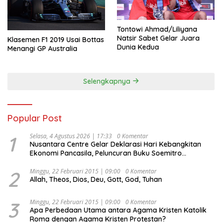
Tontowi Ahmad/Liliyana
Natsir Sabet Gelar Juara
Klasemen F1 2019 Usai Bottas
Dunia Kedua
Menangi GP Australia
Selengkapnya
Popular Post
1
Selasa, 4 Agustus 2026 | 17:33
0 Komentar
Nusantara Centre Gelar Deklarasi Hari Kebangkitan
Ekonomi Pancasila, Peluncuran Buku Soemitro
Djojohadikusumo Anti Penjajahan (Pergolakan
Ekonomi Politik Indonesia) & Simposium Nasional
2
Minggu, 22 Februari 2015 | 09:00
0 Komentar
Allah, Theos, Dios, Deu, Gott, God, Tuhan
“Urgensi Undang-Undang Perekonomian Nasional dan
Kesejahteraan Sosial dalam Menata Bangsa Menuju
Indonesia Emas 2045”,
3
Minggu, 22 Februari 2015 | 09:00
0 Komentar
Apa Perbedaan Utama antara Agama Kristen Katolik
Roma dengan Agama Kristen Protestan?