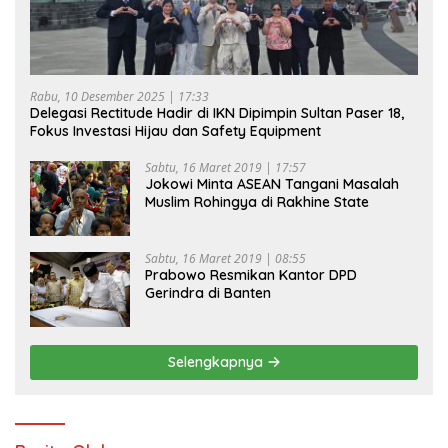
Rabu, 10 Desember 2025 | 17:33
Delegasi Rectitude Hadir di IKN Dipimpin Sultan Paser 18,
Fokus Investasi Hijau dan Safety Equipment
Sabtu, 16 Maret 2019 | 17:57
Jokowi Minta ASEAN Tangani Masalah
Muslim Rohingya di Rakhine State
Sabtu, 16 Maret 2019 | 08:55
Prabowo Resmikan Kantor DPD
Gerindra di Banten
Selengkapnya