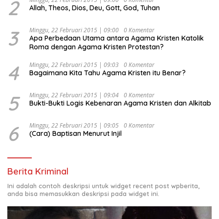
2
Allah, Theos, Dios, Deu, Gott, God, Tuhan
“Urgensi Undang-Undang Perekonomian Nasional dan
Kesejahteraan Sosial dalam Menata Bangsa Menuju
Indonesia Emas 2045”,
3
Minggu, 22 Februari 2015 | 09:00
0 Komentar
Apa Perbedaan Utama antara Agama Kristen Katolik
Roma dengan Agama Kristen Protestan?
4
Minggu, 22 Februari 2015 | 09:03
0 Komentar
Bagaimana Kita Tahu Agama Kristen itu Benar?
5
Minggu, 22 Februari 2015 | 09:04
0 Komentar
Bukti-Bukti Logis Kebenaran Agama Kristen dan Alkitab
6
Minggu, 22 Februari 2015 | 09:05
0 Komentar
(Cara) Baptisan Menurut Injil
Berita Kriminal
Ini adalah contoh deskripsi untuk widget recent post wpberita,
anda bisa memasukkan deskripsi pada widget ini.