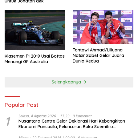
Untuk Jonatan dkk
Tontowi Ahmad/Liliyana
Natsir Sabet Gelar Juara
Klasemen F1 2019 Usai Bottas
Dunia Kedua
Menangi GP Australia
Selengkapnya
Popular Post
1
Selasa, 4 Agustus 2026 | 17:33
0 Komentar
Nusantara Centre Gelar Deklarasi Hari Kebangkitan
Ekonomi Pancasila, Peluncuran Buku Soemitro
Djojohadikusumo Anti Penjajahan (Pergolakan
Ekonomi Politik Indonesia) & Simposium Nasional
Minggu, 22 Februari 2015 | 09:00
0 Komentar