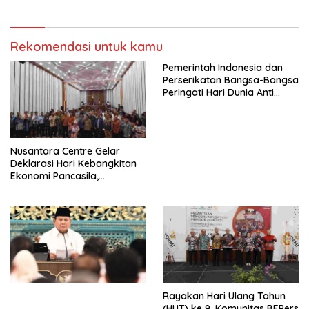
Perjuangan Koalisi Serikat
Pekerja–Partai Buruh untuk
RUU Ketenagakerjaan Baru.
Rekomendasi untuk kamu
Pemerintah Indonesia dan
Perserikatan Bangsa-Bangsa
Peringati Hari Dunia Anti
Perdagangan Orang 2026
dengan Komitmen Baru
untuk Memberantas
Perdagangan Orang di Era
Nusantara Centre Gelar
Digital
Deklarasi Hari Kebangkitan
Ekonomi Pancasila,
Peluncuran Buku Soemitro
Djojohadikusumo Anti
Penjajahan (Pergolakan
Ekonomi Politik Indonesia) &
Simposium Nasional “Urgensi
Undang-Undang
Perekonomian Nasional dan
Kesejahteraan Sosial dalam
Menata Bangsa Menuju
Rayakan Hari Ulang Tahun
Indonesia Emas 2045”,
(HUT) ke 9, Komunitas BEPers