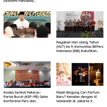
Ekonomi Pancasila,
Peluncuran Buku Soemitro
Djojohadikusumo Anti
Penjajahan (Pergolakan
Ekonomi Politik Indonesia) &
Simposium Nasional “Urgensi
Undang-Undang
Perekonomian Nasional dan
Kesejahteraan Sosial dalam
Menata Bangsa Menuju
Rayakan Hari Ulang Tahun
Indonesia Emas 2045”,
(HUT) ke 9, Komunitas BEPers
Indonesia (KBI) Kukuhkan
Pengurus Hasil Musyawarah
Nasional (Munas) Pertama,
Tema: “Penguatan dan
Pengembangan Organisasi
KBI yang Berbasis Riset di
seluruh Indonesia dan
Mancanegara”.
Koalisi Serikat Pekerja–
Masih Bingung Cari Parfum
Partai Buruh (KSP–PB) Gelar
Baru? Kenalan dengan Al
Konferensi Pers dan
Wataniah di Jakarta X
Sarasehan: Menuntaskan
Beauty 2026