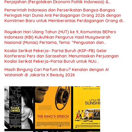
Penjajahan (Pergolakan Ekonomi Politik Indonesia) &
Simposium Nasional “Urgensi Undang-Undang Perekonomian
Pemerintah Indonesia dan Perserikatan Bangsa-Bangsa
Nasional dan Kesejahteraan Sosial dalam Menata Bangsa
Peringati Hari Dunia Anti Perdagangan Orang 2026 dengan
Menuju Indonesia Emas 2045”,
Komitmen Baru untuk Memberantas Perdagangan Orang di
Era Digital
Rayakan Hari Ulang Tahun (HUT) ke 9, Komunitas BEPers
Indonesia (KBI) Kukuhkan Pengurus Hasil Musyawarah
Nasional (Munas) Pertama, Tema: “Penguatan dan
Pengembangan Organisasi KBI yang Berbasis Riset di seluruh
Koalisi Serikat Pekerja– Partai Buruh (KSP–PB) Gelar
Indonesia dan Mancanegara”.
Konferensi Pers dan Sarasehan: Menuntaskan Perjuangan
Koalisi Serikat Pekerja–Partai Buruh untuk RUU
Ketenagakerjaan Baru.
Masih Bingung Cari Parfum Baru? Kenalan dengan Al
Wataniah di Jakarta X Beauty 2026