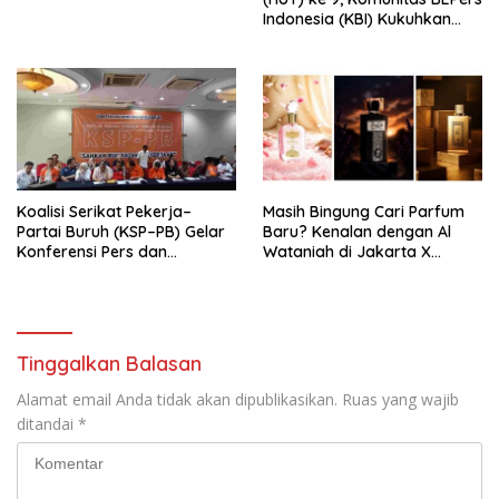
Indonesia (KBI) Kukuhkan
Pengurus Hasil Musyawarah
Nasional (Munas) Pertama,
Tema: “Penguatan dan
Pengembangan Organisasi
KBI yang Berbasis Riset di
seluruh Indonesia dan
Mancanegara”.
Koalisi Serikat Pekerja–
Masih Bingung Cari Parfum
Partai Buruh (KSP–PB) Gelar
Baru? Kenalan dengan Al
Konferensi Pers dan
Wataniah di Jakarta X
Sarasehan: Menuntaskan
Beauty 2026
Perjuangan Koalisi Serikat
Pekerja–Partai Buruh untuk
RUU Ketenagakerjaan Baru.
Tinggalkan Balasan
Alamat email Anda tidak akan dipublikasikan.
Ruas yang wajib
ditandai
*