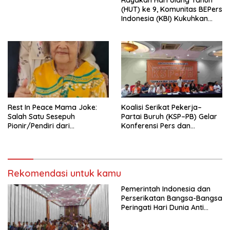
Indonesia Emas 2045”,
(HUT) ke 9, Komunitas BEPers
Indonesia (KBI) Kukuhkan
Pengurus Hasil Musyawarah
Nasional (Munas) Pertama,
Tema: “Penguatan dan
Pengembangan Organisasi
KBI yang Berbasis Riset di
seluruh Indonesia dan
Mancanegara”.
Rest In Peace Mama Joke:
Koalisi Serikat Pekerja–
Salah Satu Sesepuh
Partai Buruh (KSP–PB) Gelar
Pionir/Pendiri dari
Konferensi Pers dan
terbentuknya Gereja
Sarasehan: Menuntaskan
Protestan Soteria di
Perjuangan Koalisi Serikat
Indonesia Jemaat Pancaran
Pekerja–Partai Buruh untuk
Kasih Allah.
RUU Ketenagakerjaan Baru.
Rekomendasi untuk kamu
Pemerintah Indonesia dan
Perserikatan Bangsa-Bangsa
Peringati Hari Dunia Anti
Perdagangan Orang 2026
dengan Komitmen Baru