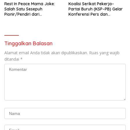
Rest In Peace Mama Joke:
Koalisi Serikat Pekerja–
Salah Satu Sesepuh
Partai Buruh (KSP–PB) Gelar
Pionir/Pendiri dari
Konferensi Pers dan
terbentuknya Gereja
Sarasehan: Menuntaskan
Protestan Soteria di
Perjuangan Koalisi Serikat
Indonesia Jemaat Pancaran
Pekerja–Partai Buruh untuk
Kasih Allah.
RUU Ketenagakerjaan Baru.
Tinggalkan Balasan
Alamat email Anda tidak akan dipublikasikan.
Ruas yang wajib
ditandai
*