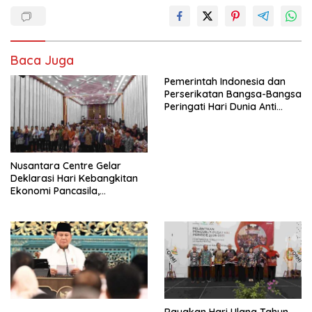
Baca Juga
Pemerintah Indonesia dan
Perserikatan Bangsa-Bangsa
Peringati Hari Dunia Anti
Perdagangan Orang 2026
dengan Komitmen Baru
untuk Memberantas
Perdagangan Orang di Era
Nusantara Centre Gelar
Digital
Deklarasi Hari Kebangkitan
Ekonomi Pancasila,
Peluncuran Buku Soemitro
Djojohadikusumo Anti
Penjajahan (Pergolakan
Ekonomi Politik Indonesia) &
Simposium Nasional “Urgensi
Undang-Undang
Perekonomian Nasional dan
Kesejahteraan Sosial dalam
Menata Bangsa Menuju
Rayakan Hari Ulang Tahun