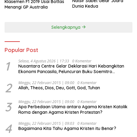
Natsir Sabet Gelar Juara
Klasemen F1 2019 Usai Bottas
Dunia Kedua
Menangi GP Australia
Selengkapnya
Popular Post
1
Selasa, 4 Agustus 2026 | 17:33
0 Komentar
Nusantara Centre Gelar Deklarasi Hari Kebangkitan
Ekonomi Pancasila, Peluncuran Buku Soemitro
Djojohadikusumo Anti Penjajahan (Pergolakan
Ekonomi Politik Indonesia) & Simposium Nasional
2
Minggu, 22 Februari 2015 | 09:00
0 Komentar
Allah, Theos, Dios, Deu, Gott, God, Tuhan
“Urgensi Undang-Undang Perekonomian Nasional dan
Kesejahteraan Sosial dalam Menata Bangsa Menuju
Indonesia Emas 2045”,
3
Minggu, 22 Februari 2015 | 09:00
0 Komentar
Apa Perbedaan Utama antara Agama Kristen Katolik
Roma dengan Agama Kristen Protestan?
4
Minggu, 22 Februari 2015 | 09:03
0 Komentar
Bagaimana Kita Tahu Agama Kristen itu Benar?