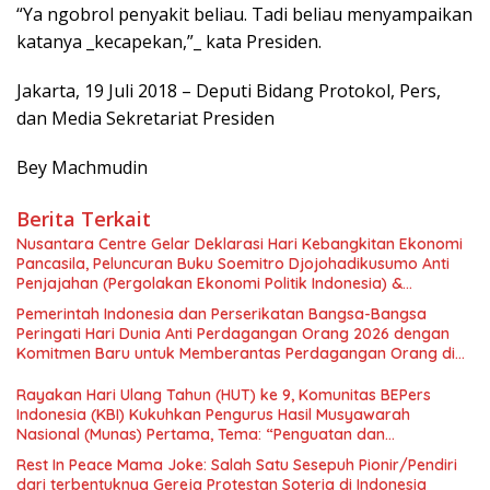
“Ya ngobrol penyakit beliau. Tadi beliau menyampaikan
katanya _kecapekan,”_ kata Presiden.
Jakarta, 19 Juli 2018 – Deputi Bidang Protokol, Pers,
dan Media Sekretariat Presiden
Bey Machmudin
Berita Terkait
Nusantara Centre Gelar Deklarasi Hari Kebangkitan Ekonomi
Pancasila, Peluncuran Buku Soemitro Djojohadikusumo Anti
Penjajahan (Pergolakan Ekonomi Politik Indonesia) &
Simposium Nasional “Urgensi Undang-Undang Perekonomian
Pemerintah Indonesia dan Perserikatan Bangsa-Bangsa
Nasional dan Kesejahteraan Sosial dalam Menata Bangsa
Peringati Hari Dunia Anti Perdagangan Orang 2026 dengan
Menuju Indonesia Emas 2045”,
Komitmen Baru untuk Memberantas Perdagangan Orang di
Era Digital
Rayakan Hari Ulang Tahun (HUT) ke 9, Komunitas BEPers
Indonesia (KBI) Kukuhkan Pengurus Hasil Musyawarah
Nasional (Munas) Pertama, Tema: “Penguatan dan
Pengembangan Organisasi KBI yang Berbasis Riset di seluruh
Rest In Peace Mama Joke: Salah Satu Sesepuh Pionir/Pendiri
Indonesia dan Mancanegara”.
dari terbentuknya Gereja Protestan Soteria di Indonesia