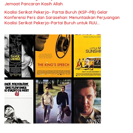
Jemaat Pancaran Kasih Allah.
Koalisi Serikat Pekerja– Partai Buruh (KSP–PB) Gelar
Konferensi Pers dan Sarasehan: Menuntaskan Perjuangan
Koalisi Serikat Pekerja–Partai Buruh untuk RUU
Ketenagakerjaan Baru.