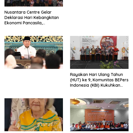
untuk Memberantas
Perdagangan Orang di Era
Nusantara Centre Gelar
Digital
Deklarasi Hari Kebangkitan
Ekonomi Pancasila,
Peluncuran Buku Soemitro
Djojohadikusumo Anti
Penjajahan (Pergolakan
Ekonomi Politik Indonesia) &
Simposium Nasional “Urgensi
Undang-Undang
Perekonomian Nasional dan
Kesejahteraan Sosial dalam
Menata Bangsa Menuju
Rayakan Hari Ulang Tahun
Indonesia Emas 2045”,
(HUT) ke 9, Komunitas BEPers
Indonesia (KBI) Kukuhkan
Pengurus Hasil Musyawarah
Nasional (Munas) Pertama,
Tema: “Penguatan dan
Pengembangan Organisasi
KBI yang Berbasis Riset di
seluruh Indonesia dan
Mancanegara”.