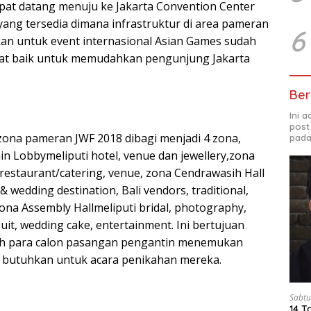
at datang menuju ke Jakarta Convention Center
yang tersedia dimana infrastruktur di area pameran
6
kan untuk event internasional Asian Games sudah
gat baik untuk memudahkan pengunjung Jakarta
Ber
Ini 
post
ona pameran JWF 2018 dibagi menjadi 4 zona,
pada
ain Lobbymeliputi hotel, venue dan jewellery,zona
irestaurant/catering, venue, zona Cendrawasih Hall
wedding destination, Bali vendors, traditional,
ona Assembly Hallmeliputi bridal, photography,
uit, wedding cake, entertainment. Ini bertujuan
 para calon pasangan pengantin menemukan
 butuhkan untuk acara penikahan mereka.
Sabtu
14 T