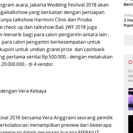
gram acara, Jakarta Wedding Festival 2018 akan
Bent
aitalkshow yang berkaitan dengan persiapan
Sabtu
tunya talkshow Harmoni Clinic dan Prodia
2 Ha
Pant
 check up dan talkshow Bali. JWF 2018 juga
menarik bagi para calon pengantin antara lain :
 para calon pengantin berkesempatan untuk
kupon untuk undian grand prize dan cashback
g pertama senilai Rp.500.000,- dengan melakukan
O
20.000.000,- di 4 vendor.
In
de
mu
 dengan Vera Kebaya
tival 2018 bersama Vera Anggraini seorang pemilik
erkolaborasi menampilkan preview dari beberapa
dipagelaran dalam peragaan busana MERAJUT