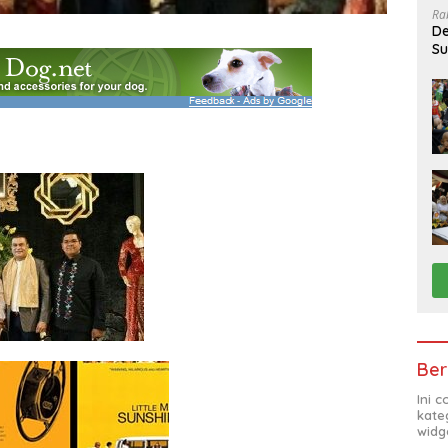
Ra
De
Su
Sa
Ber
Ini 
kate
widg