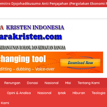
ergolakan Ekonomi Politik Indonesia) & Simposium Nasional “
Renungan
Donasi
Nasional
Misi
Tentang Kami
n
Opini & Analisa
Nasional
Iptek
Hiburan
Teologia
 Kami