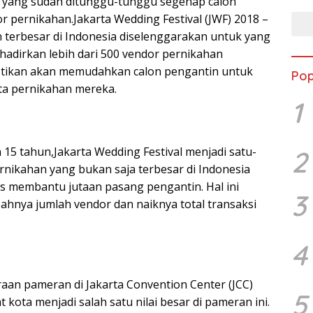
 yang sudah ditunggu-tunggu segenap calon
r pernikahan.Jakarta Wedding Festival (JWF) 2018 –
terbesar di Indonesia diselenggarakan untuk yang
hadirkan lebih dari 500 vendor pernikahan
astikan akan memudahkan calon pengantin untuk
Pop
a pernikahan mereka.
1
5 tahun,Jakarta Wedding Festival menjadi satu-
2
nikahan yang bukan saja terbesar di Indonesia
es membantu jutaan pasang pengantin. Hal ini
3
bahnya jumlah vendor dan naiknya total transaksi
4
aan pameran di Jakarta Convention Center (JCC)
5
t kota menjadi salah satu nilai besar di pameran ini.