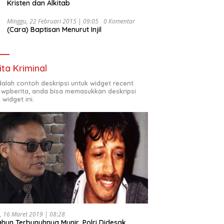
Kristen dan Alkitab
Minggu, 22 Februari 2015 | 09:05
0 Komentar
(Cara) Baptisan Menurut Injil
ita Kriminal
adalah contoh deskripsi untuk widget recent
 wpberita, anda bisa memasukkan deskripsi
 widget ini.
, 16 Maret 2019 | 08:28
ahun Terbunuhnya Munir, Polri Didesak