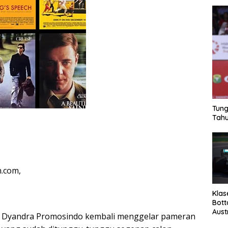
Tung
Tahu
n.com,
Klas
Bott
Aust
 Dyandra Promosindo kembali menggelar pameran