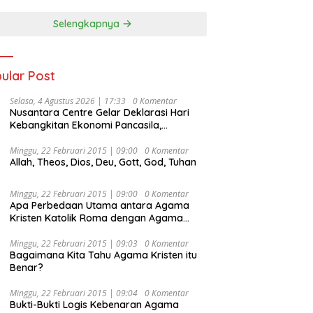
Selengkapnya
ular Post
Selasa, 4 Agustus 2026 | 17:33
0 Komentar
Nusantara Centre Gelar Deklarasi Hari
Kebangkitan Ekonomi Pancasila,
Peluncuran Buku Soemitro
Djojohadikusumo Anti Penjajahan
Minggu, 22 Februari 2015 | 09:00
0 Komentar
Allah, Theos, Dios, Deu, Gott, God, Tuhan
(Pergolakan Ekonomi Politik Indonesia) &
Simposium Nasional “Urgensi Undang-
Undang Perekonomian Nasional dan
Minggu, 22 Februari 2015 | 09:00
0 Komentar
Kesejahteraan Sosial dalam Menata
Apa Perbedaan Utama antara Agama
Bangsa Menuju Indonesia Emas 2045”,
Kristen Katolik Roma dengan Agama
Kristen Protestan?
Minggu, 22 Februari 2015 | 09:03
0 Komentar
Bagaimana Kita Tahu Agama Kristen itu
Benar?
Minggu, 22 Februari 2015 | 09:04
0 Komentar
Bukti-Bukti Logis Kebenaran Agama