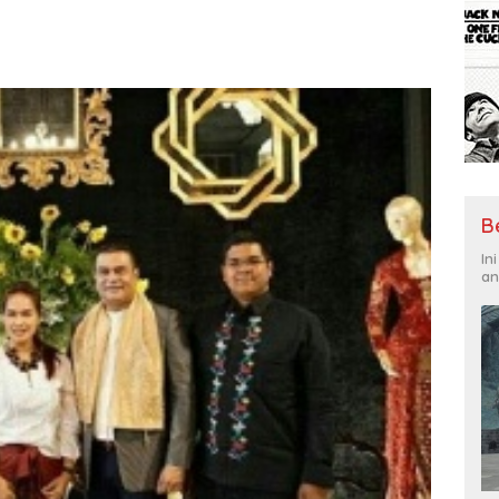
B
In
an