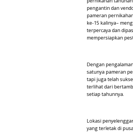
pernikahan tahunan
pengantin dan vendo
pameran pernikahan 
ke-15 kalinya– meng
terpercaya dan dip
mempersiapkan pest
Dengan pengalaman 1
satunya pameran per
tapi juga telah suks
terlihat dari bertam
setiap tahunnya.
Lokasi penyelenggar
yang terletak di pusa