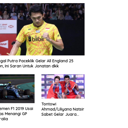
gal Putra Paceklik Gelar All England 25
n, Ini Saran Untuk Jonatan dkk
Tontowi
emen F1 2019 Usai
Ahmad/Liliyana Natsir
as Menangi GP
Sabet Gelar Juara
ralia
Dunia Kedua