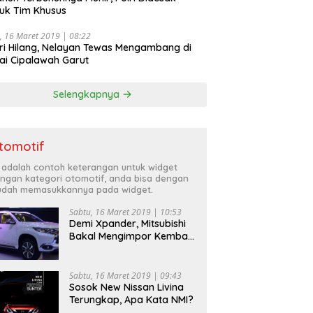
uk Tim Khusus
, 16 Maret 2019 | 08:22
ri Hilang, Nelayan Tewas Mengambang di
ai Cipalawah Garut
Selengkapnya
tomotif
i adalah contoh keterangan untuk widget
ngan kategori otomotif, anda bisa dengan
dah memasukkannya pada widget.
Sabtu, 16 Maret 2019 | 10:53
Demi Xpander, Mitsubishi
Bakal Mengimpor Kembali
Pajero Sport
Sabtu, 16 Maret 2019 | 09:43
Sosok New Nissan Livina
Terungkap, Apa Kata NMI?