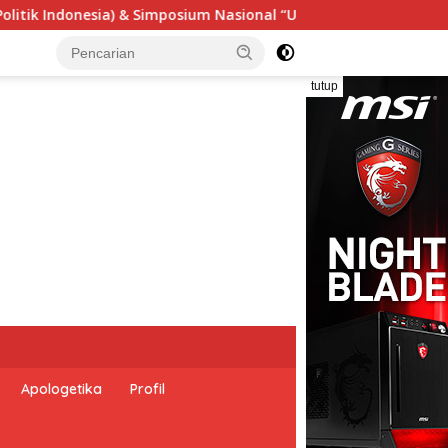
Urgensi Undang-Undang Perekonomian Nasional dan Kesejahteraa
tutup
Apologetika
Profil