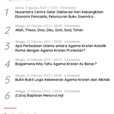
1
Selasa, 4 Agustus 2026 | 17:33
0 Komentar
Nusantara Centre Gelar Deklarasi Hari Kebangkitan
Ekonomi Pancasila, Peluncuran Buku Soemitro
Djojohadikusumo Anti Penjajahan (Pergolakan
Ekonomi Politik Indonesia) & Simposium Nasional
2
Minggu, 22 Februari 2015 | 09:00
0 Komentar
Allah, Theos, Dios, Deu, Gott, God, Tuhan
“Urgensi Undang-Undang Perekonomian Nasional dan
Kesejahteraan Sosial dalam Menata Bangsa Menuju
Indonesia Emas 2045”,
3
Minggu, 22 Februari 2015 | 09:00
0 Komentar
Apa Perbedaan Utama antara Agama Kristen Katolik
Roma dengan Agama Kristen Protestan?
4
Minggu, 22 Februari 2015 | 09:03
0 Komentar
Bagaimana Kita Tahu Agama Kristen itu Benar?
5
Minggu, 22 Februari 2015 | 09:04
0 Komentar
Bukti-Bukti Logis Kebenaran Agama Kristen dan Alkitab
6
Minggu, 22 Februari 2015 | 09:05
0 Komentar
(Cara) Baptisan Menurut Injil