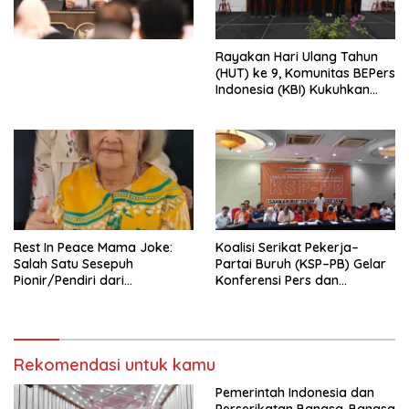
Perekonomian Nasional dan
Kesejahteraan Sosial dalam
Menata Bangsa Menuju
Rayakan Hari Ulang Tahun
Indonesia Emas 2045”,
(HUT) ke 9, Komunitas BEPers
Indonesia (KBI) Kukuhkan
Pengurus Hasil Musyawarah
Nasional (Munas) Pertama,
Tema: “Penguatan dan
Pengembangan Organisasi
KBI yang Berbasis Riset di
seluruh Indonesia dan
Mancanegara”.
Rest In Peace Mama Joke:
Koalisi Serikat Pekerja–
Salah Satu Sesepuh
Partai Buruh (KSP–PB) Gelar
Pionir/Pendiri dari
Konferensi Pers dan
terbentuknya Gereja
Sarasehan: Menuntaskan
Protestan Soteria di
Perjuangan Koalisi Serikat
Indonesia Jemaat Pancaran
Pekerja–Partai Buruh untuk
Kasih Allah.
RUU Ketenagakerjaan Baru.
Rekomendasi untuk kamu
Pemerintah Indonesia dan