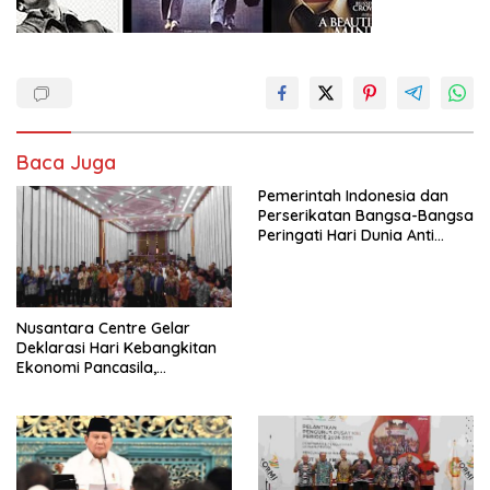
Baca Juga
Pemerintah Indonesia dan
Perserikatan Bangsa-Bangsa
Peringati Hari Dunia Anti
Perdagangan Orang 2026
dengan Komitmen Baru
untuk Memberantas
Perdagangan Orang di Era
Nusantara Centre Gelar
Digital
Deklarasi Hari Kebangkitan
Ekonomi Pancasila,
Peluncuran Buku Soemitro
Djojohadikusumo Anti
Penjajahan (Pergolakan
Ekonomi Politik Indonesia) &
Simposium Nasional “Urgensi
Undang-Undang