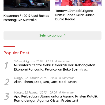
Tontowi Ahmad/Liliyana
Natsir Sabet Gelar Juara
Klasemen F1 2019 Usai Bottas
Dunia Kedua
Menangi GP Australia
Selengkapnya
Popular Post
1
Selasa, 4 Agustus 2026 | 17:33
0 Komentar
Nusantara Centre Gelar Deklarasi Hari Kebangkitan
Ekonomi Pancasila, Peluncuran Buku Soemitro
Djojohadikusumo Anti Penjajahan (Pergolakan
Ekonomi Politik Indonesia) & Simposium Nasional
2
Minggu, 22 Februari 2015 | 09:00
0 Komentar
Allah, Theos, Dios, Deu, Gott, God, Tuhan
“Urgensi Undang-Undang Perekonomian Nasional dan
Kesejahteraan Sosial dalam Menata Bangsa Menuju
Indonesia Emas 2045”,
3
Minggu, 22 Februari 2015 | 09:00
0 Komentar
Apa Perbedaan Utama antara Agama Kristen Katolik
Roma dengan Agama Kristen Protestan?