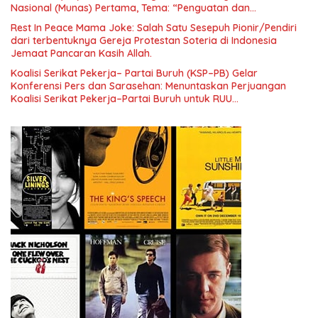
Nasional (Munas) Pertama, Tema: “Penguatan dan
Pengembangan Organisasi KBI yang Berbasis Riset di seluruh
Rest In Peace Mama Joke: Salah Satu Sesepuh Pionir/Pendiri
Indonesia dan Mancanegara”.
dari terbentuknya Gereja Protestan Soteria di Indonesia
Jemaat Pancaran Kasih Allah.
Koalisi Serikat Pekerja– Partai Buruh (KSP–PB) Gelar
Konferensi Pers dan Sarasehan: Menuntaskan Perjuangan
Koalisi Serikat Pekerja–Partai Buruh untuk RUU
Ketenagakerjaan Baru.