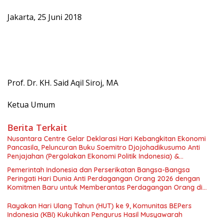
Jakarta, 25 Juni 2018
Prof. Dr. KH. Said Aqil Siroj, MA
Ketua Umum
Berita Terkait
Nusantara Centre Gelar Deklarasi Hari Kebangkitan Ekonomi
Pancasila, Peluncuran Buku Soemitro Djojohadikusumo Anti
Penjajahan (Pergolakan Ekonomi Politik Indonesia) &
Simposium Nasional “Urgensi Undang-Undang Perekonomian
Pemerintah Indonesia dan Perserikatan Bangsa-Bangsa
Nasional dan Kesejahteraan Sosial dalam Menata Bangsa
Peringati Hari Dunia Anti Perdagangan Orang 2026 dengan
Menuju Indonesia Emas 2045”,
Komitmen Baru untuk Memberantas Perdagangan Orang di
Era Digital
Rayakan Hari Ulang Tahun (HUT) ke 9, Komunitas BEPers
Indonesia (KBI) Kukuhkan Pengurus Hasil Musyawarah