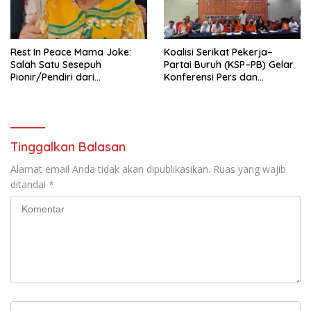
seluruh Indonesia dan
Mancanegara”.
Rest In Peace Mama Joke:
Koalisi Serikat Pekerja–
Salah Satu Sesepuh
Partai Buruh (KSP–PB) Gelar
Pionir/Pendiri dari
Konferensi Pers dan
terbentuknya Gereja
Sarasehan: Menuntaskan
Protestan Soteria di
Perjuangan Koalisi Serikat
Indonesia Jemaat Pancaran
Pekerja–Partai Buruh untuk
Kasih Allah.
RUU Ketenagakerjaan Baru.
Tinggalkan Balasan
Alamat email Anda tidak akan dipublikasikan.
Ruas yang wajib
ditandai
*