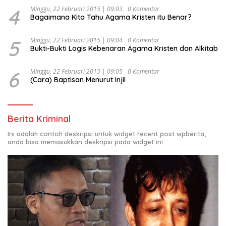
4
Minggu, 22 Februari 2015 | 09:03
0 Komentar
Bagaimana Kita Tahu Agama Kristen itu Benar?
5
Minggu, 22 Februari 2015 | 09:04
0 Komentar
Bukti-Bukti Logis Kebenaran Agama Kristen dan Alkitab
6
Minggu, 22 Februari 2015 | 09:05
0 Komentar
(Cara) Baptisan Menurut Injil
Berita Kriminal
Ini adalah contoh deskripsi untuk widget recent post wpberita,
anda bisa memasukkan deskripsi pada widget ini.