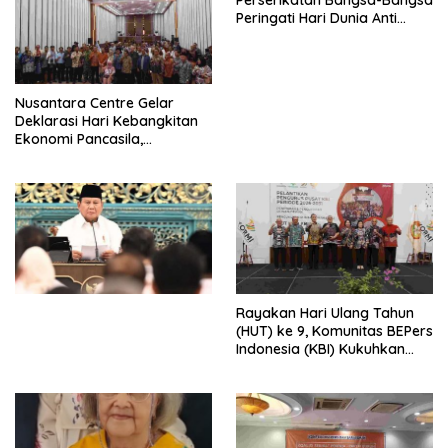
Perserikatan Bangsa-Bangsa
Peringati Hari Dunia Anti
Perdagangan Orang 2026
dengan Komitmen Baru
untuk Memberantas
Perdagangan Orang di Era
Nusantara Centre Gelar
Digital
Deklarasi Hari Kebangkitan
Ekonomi Pancasila,
Peluncuran Buku Soemitro
Djojohadikusumo Anti
Penjajahan (Pergolakan
Ekonomi Politik Indonesia) &
Simposium Nasional “Urgensi
Undang-Undang
Perekonomian Nasional dan
Kesejahteraan Sosial dalam
Menata Bangsa Menuju
Rayakan Hari Ulang Tahun
Indonesia Emas 2045”,
(HUT) ke 9, Komunitas BEPers
Indonesia (KBI) Kukuhkan
Pengurus Hasil Musyawarah
Nasional (Munas) Pertama,
Tema: “Penguatan dan
Pengembangan Organisasi
KBI yang Berbasis Riset di