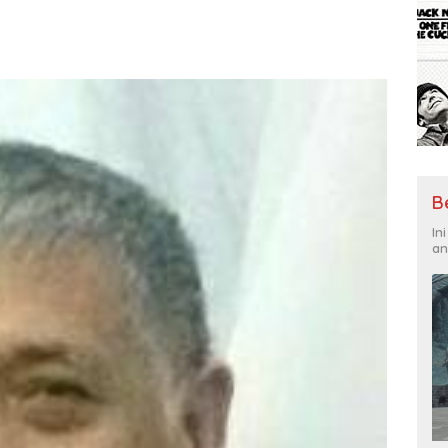
B
In
an