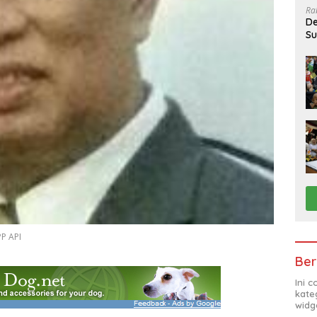
Ra
De
Su
Sa
PP API
Ber
Ini 
kate
widg