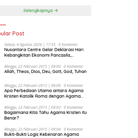
Selengkapnya
ular Post
Selasa, 4 Agustus 2026 | 17:33
0 Komentar
Nusantara Centre Gelar Deklarasi Hari
Kebangkitan Ekonomi Pancasila,
Peluncuran Buku Soemitro
Djojohadikusumo Anti Penjajahan
Minggu, 22 Februari 2015 | 09:00
0 Komentar
Allah, Theos, Dios, Deu, Gott, God, Tuhan
(Pergolakan Ekonomi Politik Indonesia) &
Simposium Nasional “Urgensi Undang-
Undang Perekonomian Nasional dan
Minggu, 22 Februari 2015 | 09:00
0 Komentar
Kesejahteraan Sosial dalam Menata
Apa Perbedaan Utama antara Agama
Bangsa Menuju Indonesia Emas 2045”,
Kristen Katolik Roma dengan Agama
Kristen Protestan?
Minggu, 22 Februari 2015 | 09:03
0 Komentar
Bagaimana Kita Tahu Agama Kristen itu
Benar?
Minggu, 22 Februari 2015 | 09:04
0 Komentar
Bukti-Bukti Logis Kebenaran Agama