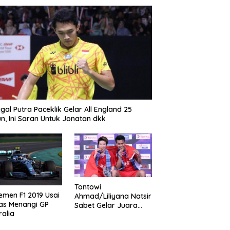
gal Putra Paceklik Gelar All England 25
n, Ini Saran Untuk Jonatan dkk
Tontowi
emen F1 2019 Usai
Ahmad/Liliyana Natsir
as Menangi GP
Sabet Gelar Juara
ralia
Dunia Kedua