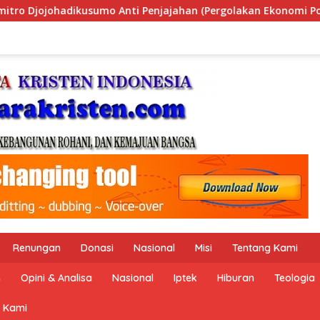
golakan Ekonomi Politik Indonesia) & Simposium Nasional “Urg
Renungan
Donasi
Nasional
Misi
Tentang Kami
n
Opini & Analisa
Nasional
Iptek
Hiburan
Teologia
 Kami