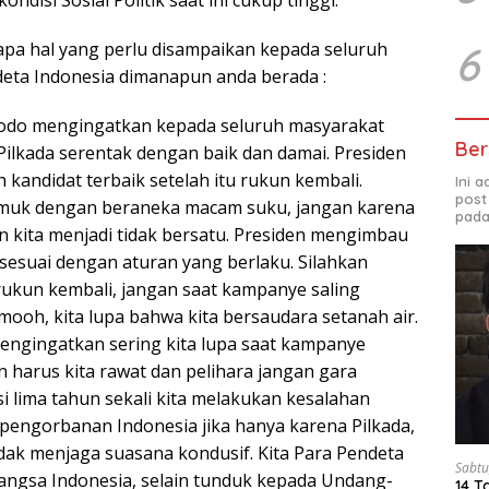
apa hal yang perlu disampaikan kepada seluruh
6
ndeta Indonesia dimanapun anda berada :
dodo mengingatkan kepada seluruh masyarakat
Ber
ilkada serentak dengan baik dan damai. Presiden
 kandidat terbaik setelah itu rukun kembali.
Ini 
post
jemuk dengan beraneka macam suku, jangan karena
pada
n kita menjadi tidak bersatu. Presiden mengimbau
sesuai dengan aturan yang berlaku. Silahkan
 rukun kembali, jangan saat kampanye saling
ooh, kita lupa bahwa kita bersaudara setanah air.
mengingatkan sering kita lupa saat kampanye
 harus kita rawat dan pelihara jangan gara
i lima tahun sekali kita melakukan kesalahan
 pengorbanan Indonesia jika hanya karena Pilkada,
idak menjaga suasana kondusif. Kita Para Pendeta
Sabtu
bangsa Indonesia, selain tunduk kepada Undang-
14 T