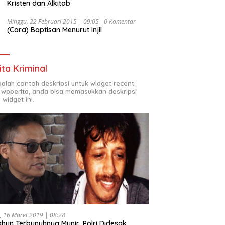
Kristen dan Alkitab
Minggu, 22 Februari 2015 | 09:05
0 Komentar
(Cara) Baptisan Menurut Injil
ita Kriminal
adalah contoh deskripsi untuk widget recent
 wpberita, anda bisa memasukkan deskripsi
 widget ini.
, 16 Maret 2019 | 08:28
ahun Terbunuhnya Munir, Polri Didesak