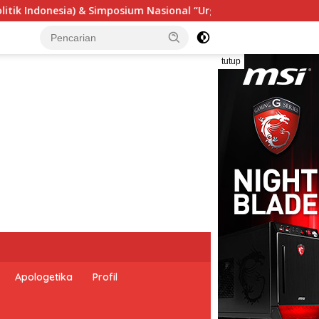
ensi Undang-Undang Perekonomian Nasional dan Kesejahteraan 
tutup
Apologetika
Profil