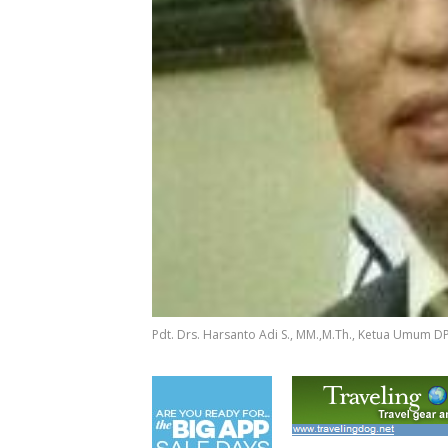
Pdt. Drs. Harsanto Adi S., MM.,M.Th., Ketua Umum D