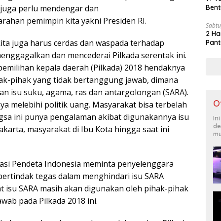
 juga perlu mendengar dan
Bent
ahan pemimpin kita yakni Presiden RI.
Sabtu
2 Ha
ita juga harus cerdas dan waspada terhadap
Pant
enggagalkan dan mencederai Pilkada serentak ini.
pemilihan kepala daerah (Pilkada) 2018 hendaknya
ak-pihak yang tidak bertanggung jawab, dimana
 isu suku, agama, ras dan antargolongan (SARA).
O
ya melebihi politik uang. Masyarakat bisa terbelah
ngsa ini punya pengalaman akibat digunakannya isu
In
de
Jakarta, masyarakat di Ibu Kota hingga saat ini
mu
iasi Pendeta Indonesia meminta penyelenggara
bertindak tegas dalam menghindari isu SARA
at isu SARA masih akan digunakan oleh pihak-pihak
wab pada Pilkada 2018 ini.