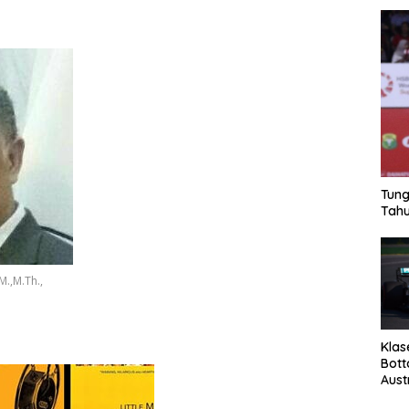
Tung
Tahu
M.,M.Th.,
Klas
Bott
Aust