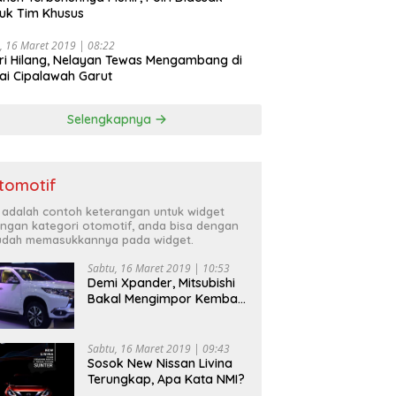
uk Tim Khusus
, 16 Maret 2019 | 08:22
ri Hilang, Nelayan Tewas Mengambang di
ai Cipalawah Garut
Selengkapnya
tomotif
i adalah contoh keterangan untuk widget
ngan kategori otomotif, anda bisa dengan
dah memasukkannya pada widget.
Sabtu, 16 Maret 2019 | 10:53
Demi Xpander, Mitsubishi
Bakal Mengimpor Kembali
Pajero Sport
Sabtu, 16 Maret 2019 | 09:43
Sosok New Nissan Livina
Terungkap, Apa Kata NMI?