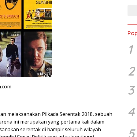
Pop
1
2
3
n.com
4
an melaksanakan Pilkada Serentak 2018, sebuah
karena ini merupakan yang pertama kali dalam
5
ksanakan serentak di hampir seluruh wilayah
kondisi Sosial Politik saat ini cukup tinggi.