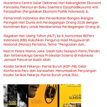
Nusantara Centre Gelar Deklarasi Hari Kebangkitan Ekonomi
Pancasila, Peluncuran Buku Soemitro Djojohadikusumo Anti
Penjajahan (Pergolakan Ekonomi Politik Indonesia) &
Simposium Nasional “Urgensi Undang-Undang Perekonomian
Pemerintah Indonesia dan Perserikatan Bangsa-Bangsa
Nasional dan Kesejahteraan Sosial dalam Menata Bangsa
Peringati Hari Dunia Anti Perdagangan Orang 2026 dengan
Menuju Indonesia Emas 2045”,
Komitmen Baru untuk Memberantas Perdagangan Orang di
Era Digital
Rayakan Hari Ulang Tahun (HUT) ke 9, Komunitas BEPers
Indonesia (KBI) Kukuhkan Pengurus Hasil Musyawarah
Nasional (Munas) Pertama, Tema: “Penguatan dan
Pengembangan Organisasi KBI yang Berbasis Riset di seluruh
Rest In Peace Mama Joke: Salah Satu Sesepuh Pionir/Pendiri
Indonesia dan Mancanegara”.
dari terbentuknya Gereja Protestan Soteria di Indonesia
Jemaat Pancaran Kasih Allah.
Koalisi Serikat Pekerja– Partai Buruh (KSP–PB) Gelar
Konferensi Pers dan Sarasehan: Menuntaskan Perjuangan
Koalisi Serikat Pekerja–Partai Buruh untuk RUU
Ketenagakerjaan Baru.