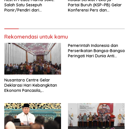
Salah Satu Sesepuh
Partai Buruh (KSP–PB) Gelar
Pionir/Pendiri dari
Konferensi Pers dan
terbentuknya Gereja
Sarasehan: Menuntaskan
Protestan Soteria di
Perjuangan Koalisi Serikat
Indonesia Jemaat Pancaran
Pekerja–Partai Buruh untuk
Kasih Allah.
RUU Ketenagakerjaan Baru.
Rekomendasi untuk kamu
Pemerintah Indonesia dan
Perserikatan Bangsa-Bangsa
Peringati Hari Dunia Anti
Perdagangan Orang 2026
dengan Komitmen Baru
untuk Memberantas
Perdagangan Orang di Era
Nusantara Centre Gelar
Digital
Deklarasi Hari Kebangkitan
Ekonomi Pancasila,
Peluncuran Buku Soemitro
Djojohadikusumo Anti
Penjajahan (Pergolakan
Ekonomi Politik Indonesia) &
Simposium Nasional “Urgensi
Undang-Undang
Perekonomian Nasional dan