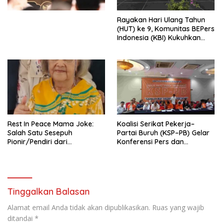
Kesejahteraan Sosial dalam
Menata Bangsa Menuju
Rayakan Hari Ulang Tahun
Indonesia Emas 2045”,
(HUT) ke 9, Komunitas BEPers
Indonesia (KBI) Kukuhkan
Pengurus Hasil Musyawarah
Nasional (Munas) Pertama,
Tema: “Penguatan dan
Pengembangan Organisasi
KBI yang Berbasis Riset di
seluruh Indonesia dan
Mancanegara”.
Rest In Peace Mama Joke:
Koalisi Serikat Pekerja–
Salah Satu Sesepuh
Partai Buruh (KSP–PB) Gelar
Pionir/Pendiri dari
Konferensi Pers dan
terbentuknya Gereja
Sarasehan: Menuntaskan
Protestan Soteria di
Perjuangan Koalisi Serikat
Indonesia Jemaat Pancaran
Pekerja–Partai Buruh untuk
Kasih Allah.
RUU Ketenagakerjaan Baru.
Tinggalkan Balasan
Alamat email Anda tidak akan dipublikasikan.
Ruas yang wajib
ditandai
*