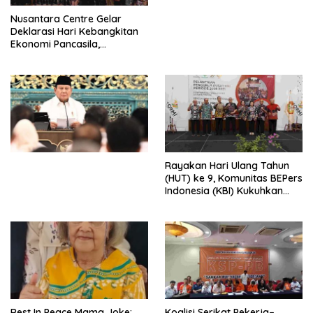
Perdagangan Orang di Era
Nusantara Centre Gelar
Digital
Deklarasi Hari Kebangkitan
Ekonomi Pancasila,
Peluncuran Buku Soemitro
Djojohadikusumo Anti
Penjajahan (Pergolakan
Ekonomi Politik Indonesia) &
Simposium Nasional “Urgensi
Undang-Undang
Perekonomian Nasional dan
Kesejahteraan Sosial dalam
Menata Bangsa Menuju
Rayakan Hari Ulang Tahun
Indonesia Emas 2045”,
(HUT) ke 9, Komunitas BEPers
Indonesia (KBI) Kukuhkan
Pengurus Hasil Musyawarah
Nasional (Munas) Pertama,
Tema: “Penguatan dan
Pengembangan Organisasi
KBI yang Berbasis Riset di
seluruh Indonesia dan
Mancanegara”.
Rest In Peace Mama Joke:
Koalisi Serikat Pekerja–