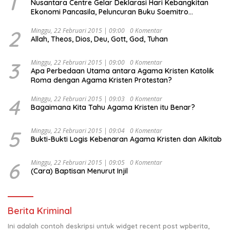
1
Nusantara Centre Gelar Deklarasi Hari Kebangkitan
Ekonomi Pancasila, Peluncuran Buku Soemitro
Djojohadikusumo Anti Penjajahan (Pergolakan
Ekonomi Politik Indonesia) & Simposium Nasional
2
Minggu, 22 Februari 2015 | 09:00
0 Komentar
Allah, Theos, Dios, Deu, Gott, God, Tuhan
“Urgensi Undang-Undang Perekonomian Nasional dan
Kesejahteraan Sosial dalam Menata Bangsa Menuju
Indonesia Emas 2045”,
3
Minggu, 22 Februari 2015 | 09:00
0 Komentar
Apa Perbedaan Utama antara Agama Kristen Katolik
Roma dengan Agama Kristen Protestan?
4
Minggu, 22 Februari 2015 | 09:03
0 Komentar
Bagaimana Kita Tahu Agama Kristen itu Benar?
5
Minggu, 22 Februari 2015 | 09:04
0 Komentar
Bukti-Bukti Logis Kebenaran Agama Kristen dan Alkitab
6
Minggu, 22 Februari 2015 | 09:05
0 Komentar
(Cara) Baptisan Menurut Injil
Berita Kriminal
Ini adalah contoh deskripsi untuk widget recent post wpberita,