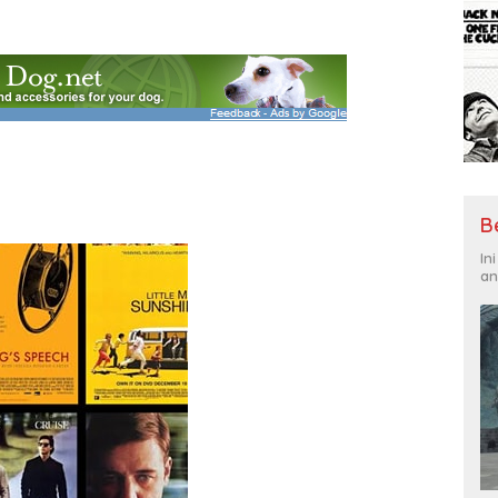
B
In
an