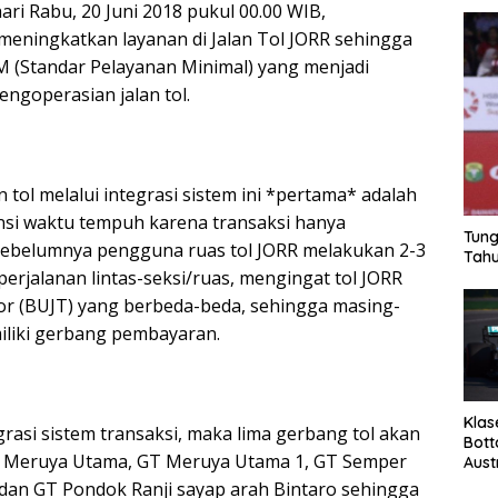
ari Rabu, 20 Juni 2018 pukul 00.00 WIB,
eningkatkan layanan di Jalan Tol JORR sehingga
 (Standar Pelayanan Minimal) yang menjadi
ngoperasian jalan tol.
n tol melalui integrasi sistem ini *pertama* adalah
nsi waktu tempuh karena transaksi hanya
Tung
. Sebelumnya pengguna ruas tol JORR melakukan 2-3
Tahu
 perjalanan lintas-seksi/ruas, mengingat tol JORR
tor (BUJT) yang berbeda-beda, sehingga masing-
iliki gerbang pembayaran.
Klas
rasi sistem transaksi, maka lima gerbang tol akan
Bott
GT Meruya Utama, GT Meruya Utama 1, GT Semper
Aust
dan GT Pondok Ranji sayap arah Bintaro sehingga