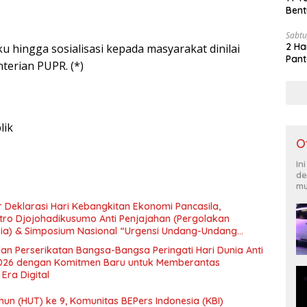
Bent
Sabtu
2 Ha
u hingga sosialisasi kepada masyarakat dinilai
Pant
erian PUPR. (*)
lik
O
In
de
mu
 Deklarasi Hari Kebangkitan Ekonomi Pancasila,
tro Djojohadikusumo Anti Penjajahan (Pergolakan
esia) & Simposium Nasional “Urgensi Undang-Undang
 dan Kesejahteraan Sosial dalam Menata Bangsa Menuju
an Perserikatan Bangsa-Bangsa Peringati Hari Dunia Anti
026 dengan Komitmen Baru untuk Memberantas
Era Digital
un (HUT) ke 9, Komunitas BEPers Indonesia (KBI)