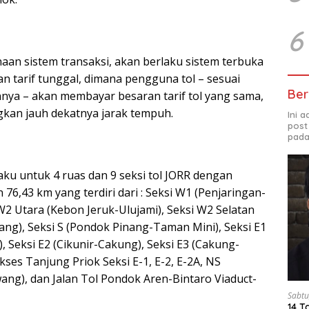
6
aan sistem transaksi, akan berlaku sistem terbuka
 tarif tunggal, dimana pengguna tol – sesuai
Ber
ya – akan membayar besaran tarif tol yang sama,
kan jauh dekatnya jarak tempuh.
Ini 
post
pada
aku untuk 4 ruas dan 9 seksi tol JORR dengan
76,43 km yang terdiri dari : Seksi W1 (Penjaringan-
W2 Utara (Kebon Jeruk-Ulujami), Seksi W2 Selatan
ang), Seksi S (Pondok Pinang-Taman Mini), Seksi E1
, Seksi E2 (Cikunir-Cakung), Seksi E3 (Cakung-
Akses Tanjung Priok Seksi E-1, E-2, E-2A, NS
ng), dan Jalan Tol Pondok Aren-Bintaro Viaduct-
Sabtu
14 T