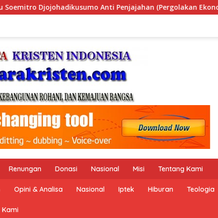
 Penjajahan (Pergolakan Ekonomi Politik Indonesia) & Simposi
Renungan
Donasi
Nasional
Misi
Tentang Kami
n
Opini & Analisa
Nasional
Iptek
Hiburan
Teologia
 Kami