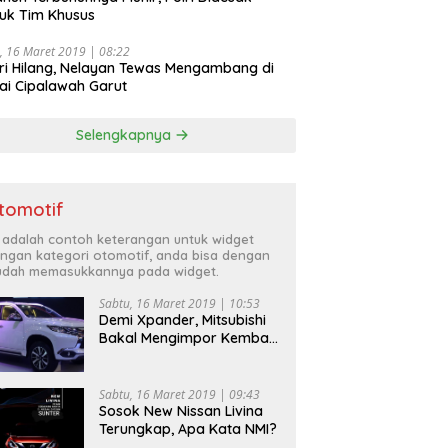
uk Tim Khusus
, 16 Maret 2019 | 08:22
ri Hilang, Nelayan Tewas Mengambang di
ai Cipalawah Garut
Selengkapnya
tomotif
i adalah contoh keterangan untuk widget
ngan kategori otomotif, anda bisa dengan
dah memasukkannya pada widget.
Sabtu, 16 Maret 2019 | 10:53
Demi Xpander, Mitsubishi
Bakal Mengimpor Kembali
Pajero Sport
Sabtu, 16 Maret 2019 | 09:43
Sosok New Nissan Livina
Terungkap, Apa Kata NMI?