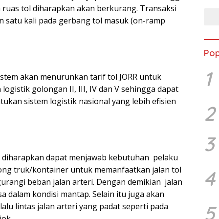
 ruas tol diharapkan akan berkurang. Transaksi
n satu kali pada gerbang tol masuk (on-ramp
Pop
1
sistem akan menurunkan tarif tol JORR untuk
ogistik golongan II, III, IV dan V sehingga dapat
an sistem logistik nasional yang lebih efisien
2
3
ol diharapkan dapat menjawab kebutuhan pelaku
ong truk/kontainer untuk memanfaatkan jalan tol
4
rangi beban jalan arteri. Dengan demikian jalan
sa dalam kondisi mantap. Selain itu juga akan
5
alu lintas jalan arteri yang padat seperti pada
iok.