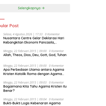
Selengkapnya
ular Post
Selasa, 4 Agustus 2026 | 17:33
0 Komentar
Nusantara Centre Gelar Deklarasi Hari
Kebangkitan Ekonomi Pancasila,
Peluncuran Buku Soemitro
Djojohadikusumo Anti Penjajahan
Minggu, 22 Februari 2015 | 09:00
0 Komentar
Allah, Theos, Dios, Deu, Gott, God, Tuhan
(Pergolakan Ekonomi Politik Indonesia) &
Simposium Nasional “Urgensi Undang-
Undang Perekonomian Nasional dan
Minggu, 22 Februari 2015 | 09:00
0 Komentar
Kesejahteraan Sosial dalam Menata
Apa Perbedaan Utama antara Agama
Bangsa Menuju Indonesia Emas 2045”,
Kristen Katolik Roma dengan Agama
Kristen Protestan?
Minggu, 22 Februari 2015 | 09:03
0 Komentar
Bagaimana Kita Tahu Agama Kristen itu
Benar?
Minggu, 22 Februari 2015 | 09:04
0 Komentar
Bukti-Bukti Logis Kebenaran Agama