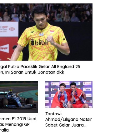
gal Putra Paceklik Gelar All England 25
n, Ini Saran Untuk Jonatan dkk
Tontowi
emen F1 2019 Usai
Ahmad/Liliyana Natsir
as Menangi GP
Sabet Gelar Juara
ralia
Dunia Kedua