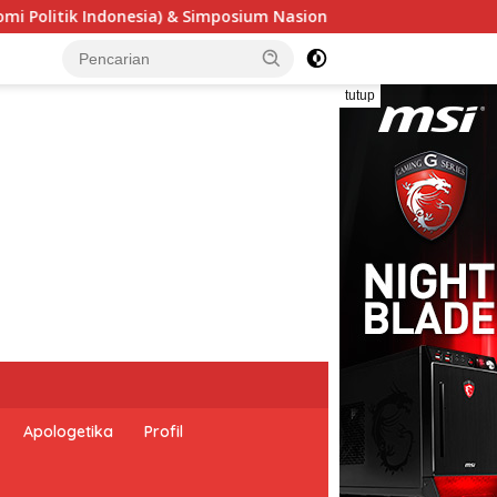
um Nasional “Urgensi Undang-Undang Perekonomian Nasional da
tutup
Apologetika
Profil