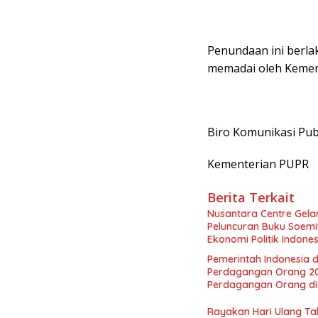
Penundaan ini berlak
memadai oleh Kement
Biro Komunikasi Pub
Kementerian PUPR
Berita Terkait
Nusantara Centre Gelar
Peluncuran Buku Soemi
Ekonomi Politik Indon
Perekonomian Nasional
Pemerintah Indonesia d
Indonesia Emas 2045”,
Perdagangan Orang 2
Perdagangan Orang di 
Rayakan Hari Ulang Tah