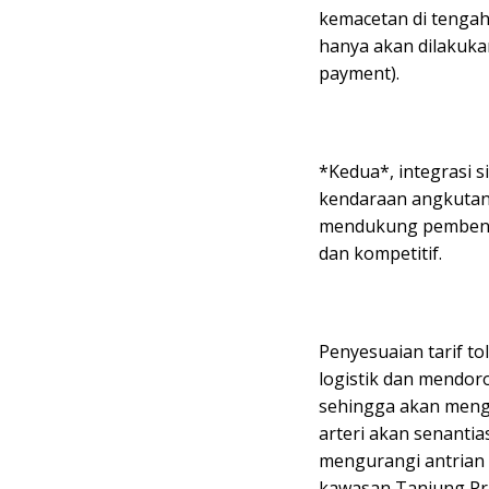
kemacetan di tengah
hanya akan dilakuka
payment).
*Kedua*, integrasi 
kendaraan angkutan l
mendukung pembentuk
dan kompetitif.
Penyesuaian tarif t
logistik dan mendor
sehingga akan mengu
arteri akan senantia
mengurangi antrian l
kawasan Tanjung Pr