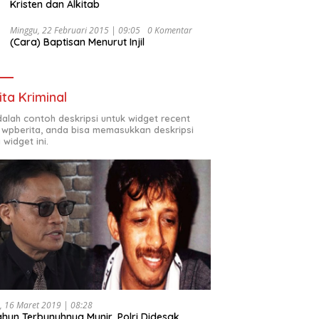
Kristen dan Alkitab
Minggu, 22 Februari 2015 | 09:05
0 Komentar
(Cara) Baptisan Menurut Injil
ita Kriminal
adalah contoh deskripsi untuk widget recent
 wpberita, anda bisa memasukkan deskripsi
 widget ini.
, 16 Maret 2019 | 08:28
ahun Terbunuhnya Munir, Polri Didesak